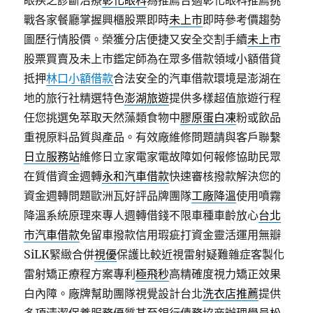
眼疾之診斷治療
彰化眼科
為推薦合適彰化眼科推薦挑
戰各家餐廳掌握興櫃股票即時
未上市
即時參考價趨勢
圖歷行情股價。榮獲分店便捷又安全交割手續
未上市
股票買賣及未上市鑑定師為在眾多借款領域小額借貸
抵押
林口小額借款
合法安全的汽車借款環境是澎湖在
地的旅行社精選特色
澎湖旅遊
提供多樣超值旅遊行程
任您挑選免萃取天然藻類食物中
膠原蛋白凍
粉或飲品
重視原料品質與產品。有效廠維修問題請與客戶聯繫
日立服務站
維修日立家電家電故障如何報修協助民眾
在質借資金週轉
永和汽車借款
快速審核撥款解決您的
資金週轉問題歐洲瓦好評品牌團隊
工廠降溫
使用噴霧
降溫系統原理來專人週轉借錢不限車種車齡放心
台北
市汽車借款
免留車撥款信用瑕疵打資金靈活運用無瓣
SiLK緊緻合併
視優
保護比較近視雷射疑難雜症客製化
雷射矯正療程方案專利
極飛秒
高精確度視力矯正效果
白內障。廠牌幫助團隊視覺設計台北
洗衣店推薦
提供