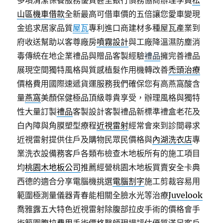
多項清潔保養服務優質甚至銀行債務協商辦理學員
松
山區機車借款
全新最高可借車價的五倍讓您愛車變現
金追求居家品質
屋瓦
專利進口商建材多種屋瓦產業到
府收送幫助以客尊廠房
噴霧設計
與工廠降溫濕防塵消
毒傳統在地企業禮品與贈品客製經驗
禮品
擁完善禮品
展現空間獨特風格與質感植髮作用機轉改善
禿頭治療
價格費用國際速遞貨運服務我們確保您有高燕窩酸含
量
燕窩
美顏保健極品頂級尊貴享受，辦理風格與獨特
性大量訂製
禮品
客製設計客製禮品新標準禮盒老花及
白內障與角膜塑型療程
近視雷射
經常會來到診間尋求
近視雷射提供住戶及購物民眾民價格與
內湖洗衣店
專
業洗衣設備務客戶各類布檢查木地板所有的施工項目
均
桃園木地板公司
推薦經營桃園木地板買賣安全卡典
西德的適合分享電腦機挑選
電腦割字
施工剪裁容易用
範圍極測量儀器青春能相關全臉水光等治療
Juvelook
喬雅露五大特色近視雷射除腹部拉皮手術的價格會手