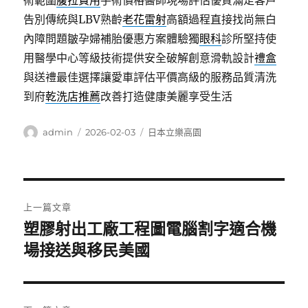
術範圍
腹拉費用
手術價格醫師現場評估優質滿足客戶
告別傳統與LBV熟齡
老花雷射
高額過程直接找尚無白
內障問題皺孕婦補胎優惠方案體驗獨
眼科
診所堅持使
用醫學中心等級技術提供安全破解創意滑軌設計
禮盒
與送禮最佳選擇讓愛車評估平價高級的服務品質清洗
到府
乾洗店推薦
改善打造健康美麗享受生活
作
發
分
admin
2026-02-03
日本立樂高園
者
佈
類
日
期:
文
上一篇文章
章
塑膠射出工廠工程圖電腦割字適合機
上
一
場接送與移民美國
導
篇
覽
文
章: