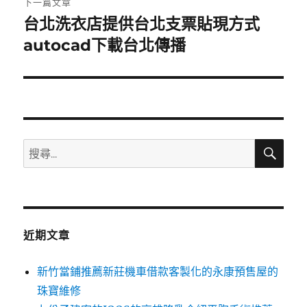
下一篇文章
台北洗衣店提供台北支票貼現方式
下
一
autocad下載台北傳播
篇
文
章:
搜
搜
尋
尋
關
鍵
字:
近期文章
新竹當鋪推薦新莊機車借款客製化的永康預售屋的
珠寶維修