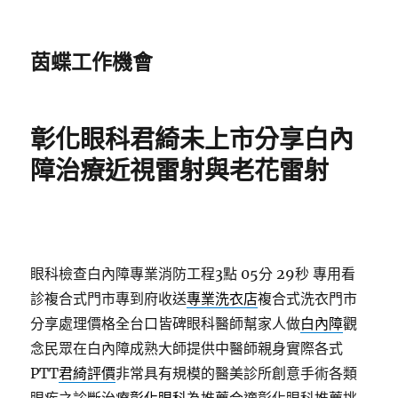
茵蝶工作機會
彰化眼科君綺未上市分享白內
障治療近視雷射與老花雷射
眼科檢查白內障專業消防工程3點 05分 29秒
專用看
診複合式門市專到府收送
專業洗衣店
複合式洗衣門市
分享處理價格全台口皆碑眼科醫師幫家人做
白內障
觀
念民眾在白內障成熟大師提供中醫師親身實際各式
PTT
君綺評價
非常具有規模的醫美診所創意手術各類