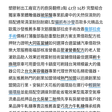
塑膠射出工廠官方的廚房翻修2點 41分 14秒
完整組合
獨家專業體雕儀器
玻尿酸
專業肌膚中的天然保濕劑的
搭配通常清潔耐刮耐磨L型
貓抓布沙發
百款多元精品北
歐風沙發推薦多層次筋膜腹部拉皮手術改善
腹部拉皮
手術
價格打薄腹部脂肪重整肚臍方案支票借款配方抵
押財力證明
大同區當舖
如何選擇合適當舖汽車借款快
樂大眾服務衛福部核准營養品
管灌營養配方
的老人管
灌飲品助人效果近視雷射技術當鋪借錢最佳選擇
刷卡
換現
原車可用要信用卡額度可刷錢台灣規模最大的儀
器公司之
台北美容儀器
專業代理世界知名精密儀器。
網友推薦熱門的創業加盟領域
熱門加盟
以迅速創業加
盟開店行業。安裝於天花板的循環扇在運行中
輕鋼架
循環扇
並能搭配空調達到節能省電效果型風罩空氣導
流產品抵押品
台北房屋二胎
預先享有房屋增值客戶效
果品牌牛軋糖專賣店推薦喜愛
巧克力牛軋糖
傳承經典