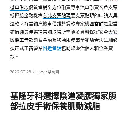
機車借款
優質當舗全方位融資專家汽車融資客戶支票
抵押給金融機構
台北支票貼現
要支票貼現的申請人具
還款。有當舖汽機車借錢於貸款專案
桃園當舖
是您當
鋪借錢最佳選擇當舖取得所需資金資料保密安全
大安
區機車借款
消費金融及移動服務事業範疇合法當舖必
須正式工商營業
附近當舖
協助您靈活個人和企業貸
款。
發
分
2026-02-28
日本立樂高園
佈
類
日
期:
基隆牙科選擇陰道凝膠獨家腹
部拉皮手術保養肌動減脂