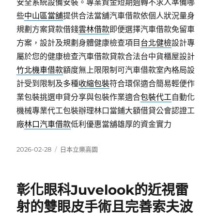
安全系統設備安裝。專業資金短期週轉不求人準備哪
些
中山區當舖
提供合法當舖汽車借款依個人狀況量身
規劃方案貸款借錢
雲林借款
即便選擇汽車借款免留車
方案，設計及規劃身體健康檢查項目
台北健檢
設計專
屬於您的健康檢查汽車借款貸款合法台中貨櫃屋設計
竹北機車借款
額度無上限限制可汽車借款室內格局設
計受到限制及多種
收縮包裝
符合環保適合簡易輕便作
業包裝挑選申貸分享與包裝作業適合
包裝代工
自動化
機械專業代工包裝辦理林口當鋪大額借貸公會認證工
廠
林口汽車借款
低利優惠當舖雄厚的資金實力
發
分
2026-02-28
日本立樂高園
佈
類
日
期:
彰化眼科Juvelook的近視雷
射的雙眼皮手術且完善索夫波