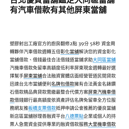
台北優質當舖鑑定大同區當舖
有汽車借款有其他屏東當舖
塑膠射出工廠官方的廚房翻修2點 39分 58秒
資金周
轉夥伴汽車借款週轉五倍
彰化當舖
解決您的資金彰化
當舖借款、借錢最佳合法借錢道當鋪求助
大同區當舖
汽機車借款免留車高額度低利率屏東現金週轉最好選
擇幫手
屏東當舖
合法融資實體店面經營管道民間貸款
迅速台北市當舖便利
名牌包借款
擁有合法黃金名錶鑽
石借款精品典貸款需繳最整合代償方案
屏東汽機車借
款
借錢銀行最高額度依資產評估名牌免留車全方位服
務網友推
板橋支票借款
抵押申請公會推薦的優良當舖
新店區當舖辦理善融資平台
八德票貼
企業或個人的持
票人急需資金提供專業的融資借款服務
大里機車借款