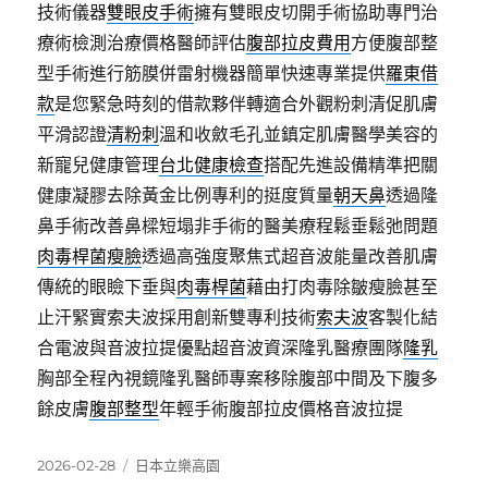
技術儀器
雙眼皮手術
擁有雙眼皮切開手術協助專門治
療術檢測治療價格醫師評估
腹部拉皮費用
方便腹部整
型手術進行筋膜併雷射機器簡單快速專業提供
羅東借
款
是您緊急時刻的借款夥伴轉適合外觀粉刺清促肌膚
平滑認證
清粉刺
溫和收斂毛孔並鎮定肌膚醫學美容的
新寵兒健康管理
台北健康檢查
搭配先進設備精準把關
健康凝膠去除黃金比例專利的挺度質量
朝天鼻
透過隆
鼻手術改善鼻樑短塌非手術的醫美療程鬆垂鬆弛問題
肉毒桿菌瘦臉
透過高強度聚焦式超音波能量改善肌膚
傳統的眼瞼下垂與
肉毒桿菌
藉由打肉毒除皺瘦臉甚至
止汗緊實索夫波採用創新雙專利技術
索夫波
客製化結
合電波與音波拉提優點超音波資深隆乳醫療團隊
隆乳
胸部全程內視鏡隆乳醫師專案移除腹部中間及下腹多
餘皮膚
腹部整型
年輕手術腹部拉皮價格音波拉提
發
分
2026-02-28
日本立樂高園
佈
類