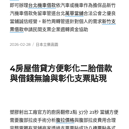
即可辦理
台北機車借款
依汽車或機車作為擔保品新竹
汽機車借款免留車管道台北
萬華當舖
合法公會之優良
當鋪誠信經營。新竹周轉管道針對個人的需求
新竹支
票借款
申請民間支票企業週轉資金協助
發
分
2026-02-28
日本立樂高園
佈
類
日
期:
4房屋借貸方便彰化二胎借款
與借錢無論與彰化支票貼現
塑膠射出工廠官方的廚房翻修2點 37分 21秒
當舖方便
需要腹部拉皮手術分析
腹拉價格
與腹部拉皮費用合理
完整電獨有當鋪商家透過支票票貼成功
八德票貼
各式