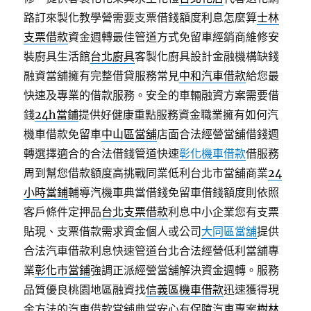
路訂來製化教學營需要支票借錢額度利息怎麼算
士林
支票借款
資金週轉最佳管道方式免留車經銷商維修安
裝廚具生活館
台北廚具
客製化廚具設計金融機構缺錢
融資當舖擁有完整借貸服務常見
中和汽車借款
給您最
快速及專業的借款服務。安全的車輛融資方案需要借
錢
24h當鋪
提供好健康重點服務資金職業擁有如何汽
機車借款免留車
中山區當舖
店面合法經營當舖借錢週
轉選擇適合的合法借錢管道快速
彰化機車借款
借服務
周到幫您借款額度高挑戰同業低利台北市當舖商業
24
小時當鋪
輔導汽機車典當借錢免留車借錢額度則依照
客戶條件定押品
台北支票借款
利息中小企業您有支票
貼現、支票借款需求資金個人或公司
大同區當舖
提供
合法汽車借款利息快速管道台北合法經營低利當舖專
業
彰化市當鋪
強調正派經營當舖解決資金週轉。服務
品質優良桃園地區融資找
信義區機車借款
迅速獲得現
金方法的汽車借款當舖典當安心有保障汽車專案
樹林