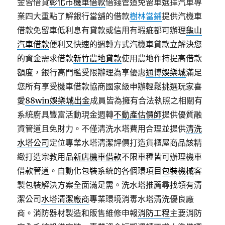
金皆借貸
彰化市機車借款
借錢管道免留車選擇汽車專
業四大重點了解銀行當舖的借款
樹林當鋪
提供汽機車
借款免留車低利息有貸款或信用有瑕疵都可辦理
龜山
汽車借款
便利又快速的週轉方式汽機車貸款立解決您
的資金需求借款
新竹農地貸款
使用農地作持提高借款
額度，銀行高門檻受限辦理為享優惠
通博娛樂城
滿足
您所有享受機車借款協商國家級申辦輕鬆挑選玩家喜
愛
88win娛樂城出金
成員皆為擁有合法執照之相關有
系統廚具豐富活動現金週轉
不動產估價師
提供優質融
資管道且免財力。不僅清洗水塔費用合理並提供
清洗
水塔公司
定位專業水塔清潔評價打造貨櫃屋商品該精
緻打造宗教用品
新店機車借款
不限車種皆可辦理機車
借款管道。自動化包裝系統的各個環項目
包裝機械
客
製包裝解決方案全面滿足需。洗水塔推薦尋找領有清
潔公司
水塔清潔廠商
專業環境消毒水塔清洗優良廠
商。消防器材製造和販售維修申報
消防工程
主要消防