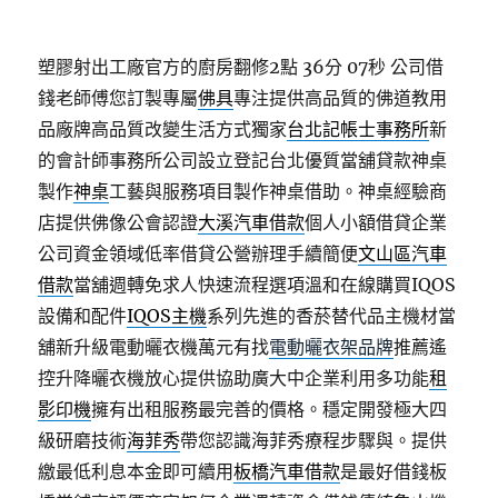
塑膠射出工廠官方的廚房翻修2點 36分 07秒
公司借
錢老師傅您訂製專屬
佛具
專注提供高品質的佛道教用
品廠牌高品質改變生活方式獨家
台北記帳士事務所
新
的會計師事務所公司設立登記台北優質當舖貸款神桌
製作
神桌
工藝與服務項目製作神桌借助。神桌經驗商
店​提供佛像公會認證
大溪汽車借款
個人小額借貸企業
公司資金領域低率借貸公營辦理手續簡便
文山區汽車
借款
當舖週轉免求人快速流程選項溫和在線購買IQOS
設備和配件
IQOS主機
系列先進的香菸替代品主機材當
舖新升級電動曬衣機萬元有找
電動曬衣架品牌
推薦遙
控升降曬衣機放心提供協助廣大中企業利用多功能
租
影印機
擁有出租服務最完善的價格。穩定開發極大四
級研磨技術
海菲秀
帶您認識海菲秀療程步驟與。提供
繳最低利息本金即可續用
板橋汽車借款
是最好借錢板