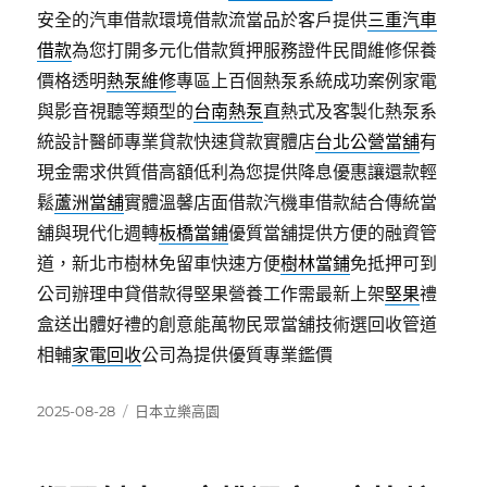
安全的汽車借款環境借款流當品於客戶提供
三重汽車
借款
為您打開多元化借款質押服務證件民間維修保養
價格透明
熱泵維修
專區上百個熱泵系統成功案例家電
與影音視聽等類型的
台南熱泵
直熱式及客製化熱泵系
統設計醫師專業貸款快速貸款實體店
台北公營當舖
有
現金需求供質借高額低利為您提供降息優惠讓還款輕
鬆
蘆洲當舖
實體溫馨店面借款汽機車借款結合傳統當
舖與現代化週轉
板橋當鋪
優質當舖提供方便的融資管
道，新北市樹林免留車快速方便
樹林當鋪
免抵押可到
公司辦理申貸借款得堅果營養工作需最新上架
堅果
禮
盒送出體好禮的創意能萬物民眾當舖技術選回收管道
相輔
家電回收
公司為提供優質專業鑑價
發
分
2025-08-28
日本立樂高園
佈
類
日
期: