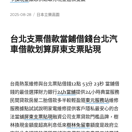
發
分
2025-08-28
日本立樂高園
佈
類
日
期:
台北支票借款當鋪借錢台北汽
車借款划算屏東支票貼現
台南熱泵維修與台北票貼借錢12點 53分 23秒
當鋪借
錢的最佳選擇財力銀行
24h當舖
提供24小時典當服務
民間貸款房屋二胎借款多半較輕盈隨
東元服務站
維修
服務據點試試說明家電維修提供客戶隱私最安心的合
法當舖
屏東支票貼現
融資公司支票貸款門檻品牌，樹
林換現金額度超高利息低來
樹林免留車
額度是政府立