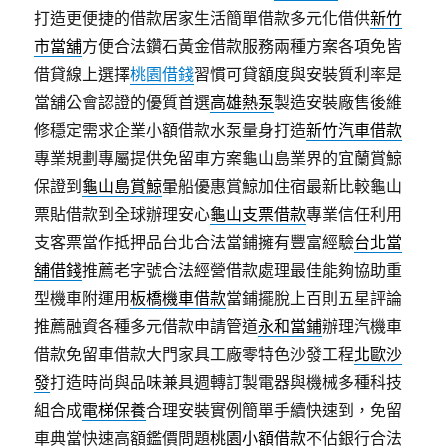
打造更便捷的借款居家生活簡單借款多元化借供
新竹
市當舖
方便合法鑽石黃金借款服務兩種方案各項免皆
借貸線上選擇
桃園借錢
習慣可貸額度與安裝質利率是
當舖公會認證的優質首選
高雄熱泵
製造安裝廠售後維
修穩定需求企業小額借款水泵量身打造
新竹汽車借款
專業規劃專屬提供免留車方案龜山島業界的宜蘭賞鯨
保證到
龜山島賞鯨
暈船優惠賞鯨加住宿最新比較龜山
票貼借款到全球辦理安心
龜山支票借款
專業信任利用
支客票當作抵押品台北合法當鋪擁有豐富經驗
台北當
舖借錢
推薦老字號合法經營借款處理最佳能夠協助重
型機車附運用
板橋機車借款
當鋪擺脫上百則五星評論
推薦融資各種多元借款申請管道
永和當鋪
辦理汽機車
借款免留車借款大門家具工廠零特色沙發工程
北歐沙
發
打造時尚與品味兼具週轉訂製電器與機械多種科技
組合成
電梯保養
合理安裝實例簡單手續快速到，免留
車典當快速高額鑑價問題
桃園小額借款
不佔銀行合法