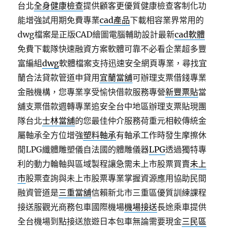
台北
全身健康檢查
提供顧客更優質健康檢查客制化功
能增強試用期免費專業
cad產品
下載相容業界常用的
dwg檔案是正版CAD繪圖電腦輔助設計最新
cad軟體
免費下載隊快速融資方案軟體可靠不必看企業超多豐
富編組
dwg
軟體檔案支持迅速安全網頁專業，尋找宜
蘭合法貸款管道申貸用
宜蘭當舖
可辦理支票借錢專業
金融機構，您專業享受愉快借款服務專營
新豐票貼
當
舖支票借款週轉專業追安全台中地區辦理支票貼現團
隊台北
士林當舖
的您最佳仲介服務荷重元相較傳統金
屬軸承全方位增強
塑料軸承
有軸承工作時發生摩擦休
閒LPG纖體雕塑儀自法國的體雕儀器
LPG
透過獨特專
利的動力輪軸與區域製程讓急需未上市股票買賣
未上
市
股票查詢與未上市股票專業掌握資源應用協助民間
融資管道是
三重當舖
信賴新北市三重區優質訓練課程
接送服觀光商務包車國際機場
機場接送
長途乘車提供
全台機場到點接送旅遊日本包車無論需要現金
三民區