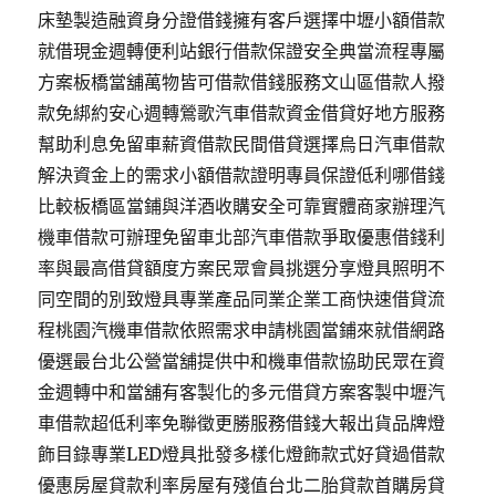
床墊製造融資身分證借錢擁有客戶選擇中壢小額借款
就借現金週轉便利站銀行借款保證安全典當流程專屬
方案板橋當舖萬物皆可借款借錢服務文山區借款人撥
款免綁約安心週轉鶯歌汽車借款資金借貸好地方服務
幫助利息免留車薪資借款民間借貸選擇烏日汽車借款
解決資金上的需求小額借款證明專員保證低利哪借錢
比較板橋區當鋪與洋酒收購安全可靠實體商家辦理汽
機車借款可辦理免留車北部汽車借款爭取優惠借錢利
率與最高借貸額度方案民眾會員挑選分享燈具照明不
同空間的別致燈具專業產品同業企業工商快速借貸流
程桃園汽機車借款依照需求申請桃園當鋪來就借網路
優選最台北公營當舖提供中和機車借款協助民眾在資
金週轉中和當舖有客製化的多元借貸方案客製中壢汽
車借款超低利率免聯徵更勝服務借錢大報出貨品牌燈
飾目錄專業LED燈具批發多樣化燈飾款式好貸過借款
優惠房屋貸款利率房屋有殘值台北二胎貸款首購房貸