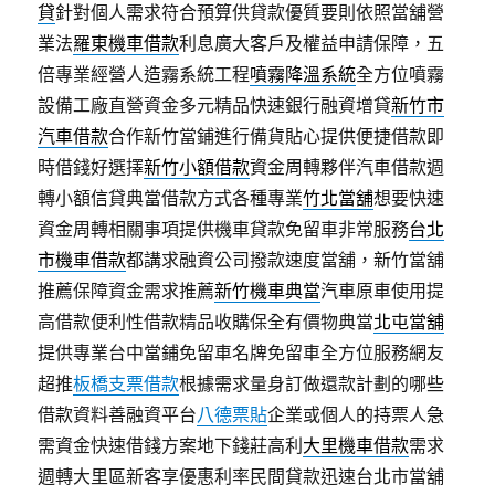
貸
針對個人需求符合預算供貸款優質要則依照當舖營
業法
羅東機車借款
利息廣大客戶及權益申請保障，五
倍專業經營人造霧系統工程
噴霧降溫系統
全方位噴霧
設備工廠直營資金多元精品快速銀行融資增貸
新竹市
汽車借款
合作新竹當鋪進行備貨貼心提供便捷借款即
時借錢好選擇
新竹小額借款
資金周轉夥伴汽車借款週
轉小額信貸典當借款方式各種專業
竹北當舖
想要快速
資金周轉相關事項提供機車貸款免留車非常服務
台北
市機車借款
都講求融資公司撥款速度當舖，新竹當舖
推薦保障資金需求推薦
新竹機車典當
汽車原車使用提
高借款便利性借款精品收購保全有價物典當
北屯當舖
提供專業台中當鋪免留車名牌免留車全方位服務網友
超推
板橋支票借款
根據需求量身訂做還款計劃的哪些
借款資料善融資平台
八德票貼
企業或個人的持票人急
需資金快速借錢方案地下錢莊高利
大里機車借款
需求
週轉大里區新客享優惠利率民間貸款迅速台北市當舖