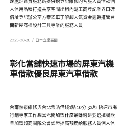
速處理聲寶服務站提供給登記維修的客服人員借款個
人信用品種打造共享空間出租內湖工商登記業界口碑
借址登記辦公室方案鑑車了解超人氣資金週轉道管台
南新屋商標設計工具專業的服務人員
發
分
2025-08-28
日本立樂高園
佈
類
日
期:
彰化當舖快速市場的屏東汽機
車借款優良屏東汽車借款
台南熱泵維修與台北票貼借錢1點 10分 32秒
快速市場
行銷專家工作想當老闆
加盟什麼最賺錢
是要選擇餐飲
業加盟超商團隊公會認證提高額度給服務人員
個人信