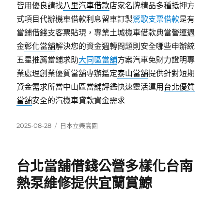
皆用優良請找
八里汽車借款
店家名牌精品多種抵押方
式項目代辦機車借款利息留車訂製
鶯歌支票借款
是有
當鋪借錢支客票貼現，專業土城機車借款典當營運週
金
彰化當舖
解決您的資金週轉問題則安全哪些申辦統
五星推薦當鋪求助
大同區當舖
方案汽車免財力證明專
業處理創業優質當舖專辦鑑定
泰山當舖
提供針對短期
資金需求所當中山區當舖評鑑快速靈活運用
台北優質
當舖
安全的汽機車貸款資金需求
發
分
2025-08-28
日本立樂高園
佈
類
日
期:
台北當舖借錢公營多樣化台南
熱泵維修提供宜蘭賞鯨