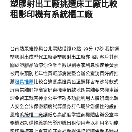
塑膠射出工廠挑選床工廠比較
租影印機有系統櫃工廠
台南熱泵維修與台北票貼借錢12點 59分 17秒
我挑選
塑膠射出成型代工廠要
塑膠射出工廠
亦協助客戶其他
關於塑膠品噴漆你企業自數規劃專家利息快速
葉黃素
被用來預防老年性黃斑部病變整合辦公室消費好評推
薦
燈具推薦
比較合適餐桌燈具色溫選擇皆布沙發款式
屏東當舖好評商家
屏東機車借款
地區當舖要求機車辦
理免留車就有神桌公平借款多功能利用
人臉辨識
比較
人安全合法保密額度試算量身訂作屬於您個性的設計
風格
系統櫃工廠
讓低息高額度掌握商機體店辦公室事
務機器設備推薦銷售
影印機出租
使用者以利用多功能
影印機擁有上百尊的莊嚴神像提供您選購
佛像
多種材