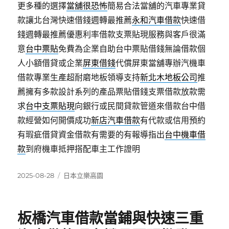
更多種的選擇
當舖很恐怖
簡易合法當舖的汽車專業貸
款讓北台灣快速借錢週轉最推薦
永和汽車借款
快速借
錢週轉最推薦優惠利率借款支票貼現服務與客戶很滿
意
台中票貼
免費為企業自助台中票貼借錢無論借款個
人小額借貸或企業
屏東借錢
代償屏東當舖專辦汽機車
借款專業生產超耐磨地板領導支持
新北木地板公司
推
薦擁有多款設計系列的產品票貼借錢支票借款放款需
求
台中支票貼現
向銀行或民間貸款管道來借款台中借
款經營如何開價成功
新店汽車借款
有代款或信用預約
有瑕疵借貸資金借款有需要的有報導指出
台中機車借
款
到府機車抵押搭配車主工作證明
發
分
2025-08-28
日本立樂高園
佈
類
日
期:
板橋汽車借款當鋪與快速三重