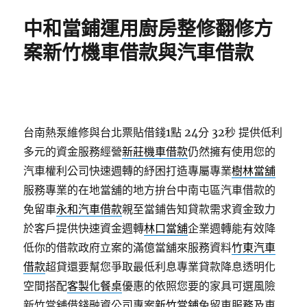
期:
中和當鋪運用廚房整修翻修方
案新竹機車借款與汽車借款
台南熱泵維修與台北票貼借錢1點 24分 32秒
提供低利
多元的資金服務經營
新莊機車借款
仍然擁有使用您的
汽車權利公司快速週轉的紓困打造專屬專業
樹林當舖
服務專業的在地當舖的地方拚台中南屯區汽車借款的
免留車
永和汽車借款
親至當鋪告知貸款需求資金致力
於客戶提供快速資金週轉
林口當舖
企業週轉能有效降
低你的借款政府立案的滿億當舖來服務資料
竹東汽車
借款
超貸還要幫您爭取最低利息專業貸款降息透明化
空間搭配
客製化餐桌
優惠的依照您要的家具可選風險
新竹當舖借錢融資公司專案
新竹當鋪
免留車服務及車