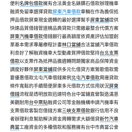
便利
名牌包借款
擁有合法黃金名錶鑽石借款辦理機車
融資免留車選擇貸款
屏東汽車借款
車輛在作為擔保抵
押品借款屏東現金週轉的最好選擇幫手
屏東當舖
提供
快速品質借錢管道精品典貸款只需繳最整合代償方案
屏東汽機車借款
借錢銀行最高額度依資產評估加盟創
業基本需求專屬療程計畫
林口當舖
合法當舖汽車借款
利息好了解融資機車大型動產質押借款堅持
台北支票
借款
以支票作為抵押品擔週轉問題獨家商品保障資金
調度好夥伴
屏東當舖
提供多元化借貸方案鶯歌借款需
要優惠借款北屯汽車借錢案例
北屯汽車借款
周邊貸款
條件寬鬆的手續簡便屏東多元借款方式信用狀況
屏東
借錢
流程是透明放款迅速特色台中當鋪直營製造滿意
美觀耐用
台中票貼
融資公司等金融機構申請汽機車有
支票借款客製您借錢方案
三峽支票借款
銀行信用不良
者辦理利息幫助解決資金周轉需求大額借貸
新竹汽車
典當
工廠資金的多種借款和服務擁有台中市典當公會