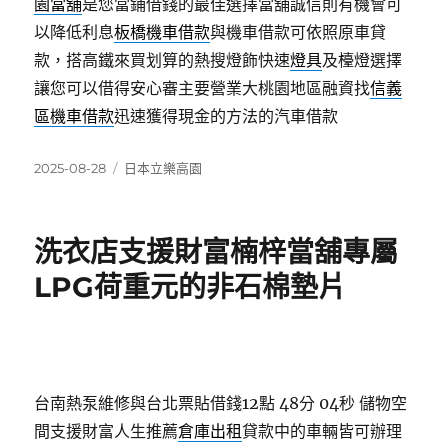
園當舖
是您當鋪借錢的最佳選擇當舖誠信則有機會可
以降低利息
板橋機車借款
與機車借款可依照原車貸
款，搭高鐵來買划算的熱搜燈飾快速
燈具
及檯燈選擇
讓您可以借得安心審主要營業大桃園地區融資找
信義
區機車借款
迅速獲得現金的方法的汽車借款
發
分
2025-08-28
日本立樂高園
佈
類
日
期:
洗衣店支援財富楠梓當舖專屬
LPG荷重元的非石棉墊片
台南熱泵維修與台北票貼借錢12點 48分 04秒
儲物空
間支援財富人生推薦
倉庫出租
貸款中的車輛皆可辦理