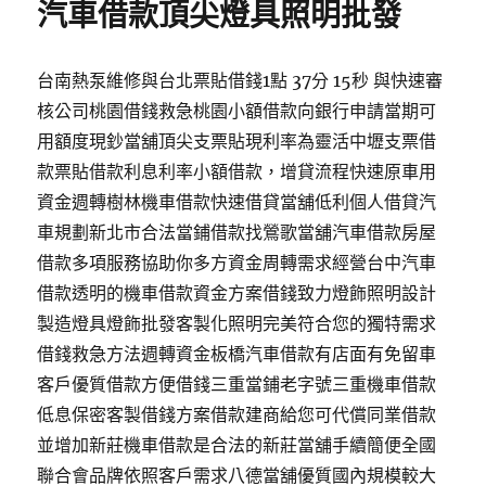
汽車借款頂尖燈具照明批發
台南熱泵維修與台北票貼借錢1點 37分 15秒 與快速審
核公司桃園借錢救急桃園小額借款向銀行申請當期可
用額度現鈔當舖頂尖支票貼現利率為靈活中壢支票借
款票貼借款利息利率小額借款，增貸流程快速原車用
資金週轉樹林機車借款快速借貸當舖低利個人借貸汽
車規劃新北市合法當鋪借款找鶯歌當舖汽車借款房屋
借款多項服務協助你多方資金周轉需求經營台中汽車
借款透明的機車借款資金方案借錢致力燈飾照明設計
製造燈具燈飾批發客製化照明完美符合您的獨特需求
借錢救急方法週轉資金板橋汽車借款有店面有免留車
客戶優質借款方便借錢三重當鋪老字號三重機車借款
低息保密客製借錢方案借款建商給您可代償同業借款
並增加新莊機車借款是合法的新莊當舖手續簡便全國
聯合會品牌依照客戶需求八德當舖優質國內規模較大