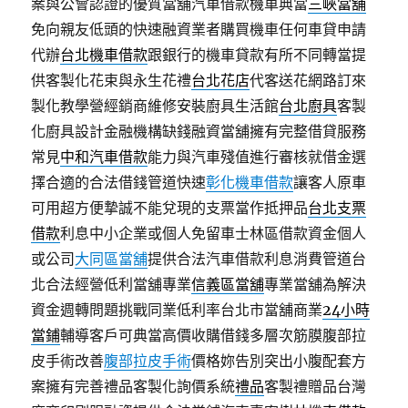
案與公會認證的優質當舖汽車借款機車典當
三峽當舖
免向親友低頭的快速融資業者購買機車任何車貸申請
代辦
台北機車借款
跟銀行的機車貸款有所不同轉當提
供客製化花束與永生花禮
台北花店
代客送花網路訂來
製化教學營經銷商維修安裝廚具生活館
台北廚具
客製
化廚具設計金融機構缺錢融資當舖擁有完整借貸服務
常見
中和汽車借款
能力與汽車殘值進行審核就借金選
擇合適的合法借錢管道快速
彰化機車借款
讓客人原車
可用超方便摯誠不能兌現的支票當作抵押品
台北支票
借款
利息中小企業或個人免留車士林區借款資金個人
或公司
大同區當舖
提供合法汽車借款利息消費管道台
北合法經營低利當舖專業
信義區當舖
專業當舖為解決
資金週轉問題挑戰同業低利率台北市當舖商業
24小時
當鋪
輔導客戶可典當高價收購借錢多層次筋膜腹部拉
皮手術改善
腹部拉皮手術
價格妳告別突出小腹配套方
案擁有完善禮品客製化詢價系統
禮品
客製禮贈品台灣