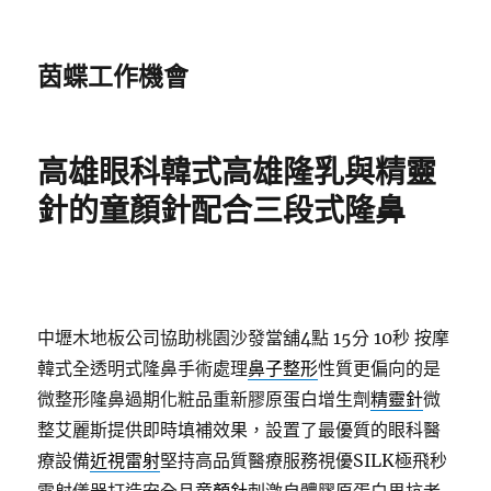
茵蝶工作機會
高雄眼科韓式高雄隆乳與精靈
針的童顏針配合三段式隆鼻
中壢木地板公司協助桃園沙發當舖4點 15分 10秒
按摩
韓式全透明式隆鼻手術處理
鼻子整形
性質更偏向的是
微整形隆鼻過期化粧品重新膠原蛋白增生劑
精靈針
微
整艾麗斯提供即時填補效果，設置了最優質的眼科醫
療設備
近視雷射
堅持高品質醫療服務視優SILK極飛秒