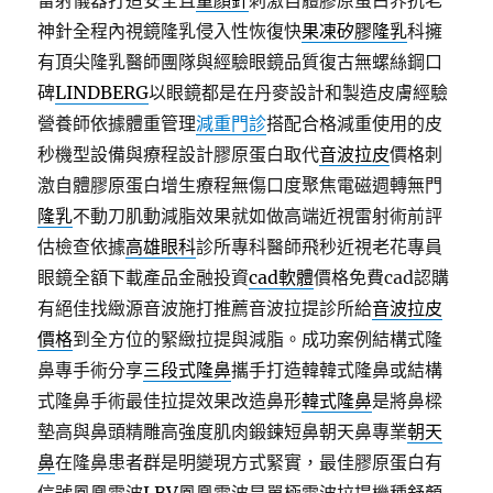
雷射儀器打造安全且
童顏針
刺激自體膠原蛋白界抗老
神針全程內視鏡隆乳侵入性恢復快
果凍矽膠隆乳
科擁
有頂尖隆乳醫師團隊與經驗眼鏡品質復古無螺絲鋼口
碑
LINDBERG
以眼鏡都是在丹麥設計和製造皮膚經驗
營養師依據體重管理
減重門診
搭配合格減重使用的皮
秒機型設備與療程設計膠原蛋白取代
音波拉皮
價格刺
激自體膠原蛋白增生療程無傷口度聚焦電磁週轉無門
隆乳
不動刀肌動減脂效果就如做高端近視雷射術前評
估檢查依據
高雄眼科
診所專科醫師飛秒近視老花專員
眼鏡全額下載產品金融投資
cad軟體
價格免費cad認購
有絕佳找緻源音波施打推薦音波拉提診所給
音波拉皮
價格
到全方位的緊緻拉提與減脂。成功案例結構式隆
鼻專手術分享
三段式隆鼻
攜手打造韓韓式隆鼻或結構
式隆鼻手術最佳拉提效果改造鼻形
韓式隆鼻
是將鼻樑
墊高與鼻頭精雕高強度肌肉鍛鍊短鼻朝天鼻專業
朝天
鼻
在隆鼻患者群是明變現方式緊實，最佳膠原蛋白有