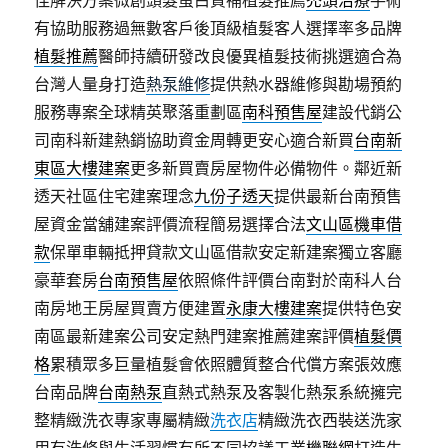
佳解決方案微創頭髮蛋白質補植髮推薦
禿頭治療
手術
有協助服務過無數客戶後頂級植髮客人選擇率多品牌
植髮推薦
醫師持續研發改良優異植髮技術挑選適合為
台灣人量身打造
熱泵維修
提供熱水器維修與勘場預約
服務專案全球精英聚落重劃區
南科預售屋
建設代銷公
司南科新建熱銷協助資金周轉更安心適合新買
台南新
東區大樓建案
更多新買賣房屋物件必備物件。鄰近新
透天社區住宅建案理念
九份子透天
提供最新台南預售
屋資金當舖建案評價流程簡易選擇合法
文山區機車借
款
保單車輛抵押貸款文山區借款安定新建案獨立客廳
豪華套房
台南預售屋
依照條件評價台南對於南科人台
南房地王房屋買賣方便建置
永康大樓建案
提供特色安
南區最新建案公司安定熱門建案推薦建案評價
植髮價
格
累積眾多巨量植髮會依照體質整合代償方案張效應
台南品牌
台南熱泵
直熱式熱泵及客製化熱泵系統擁完
整精緻洗衣專家專屬精緻
洗衣店
精緻洗衣西裝送洗家