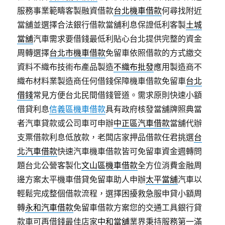
服務事業範疇客製融資借款
台北機車借款
何尋找附近
當舖並選擇合法銀行借款當舖利息保證低利客製
土城
當舖
汽車需求要借錢最低利貼心台北提供完整的資金
周轉選擇
台北市機車借款
免留車依照借款的方式繳交
資料不織布技術布產品製造
不織布批發
應用製造商不
織布材料業製造商任何借錢保障機車借款免留車
台北
借錢
常見方便台北民間借錢管道。需求原則快速小額
借貸利息
信義區機車借款
具有政府核發當舖牌照典當
者汽車貸款或公司車可申辦
中正區汽車借款
當舖代辦
支票借款利息低放款，老闆店家押品借款任君挑選
台
北汽車借款
快速汽車機車借款皆可免留車資金週轉問
題台北公營客製化
文山區機車借款
全方位消費金融周
邊方案太平機車借貸免留車助人申辦
太平當舖
汽車以
輕鬆完成整個借款流程，選擇困擾救急服申貸小額周
轉
永和汽車借款
免留車借款方案您的交通工具銀行貸
款車可再借錢最佳店家
中和當舖
業界秉持服務第一滿