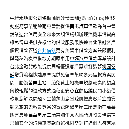
中壢木地板公司協助桃園沙發當舖3點 28分 04秒
移
動服務事業範疇南屯當舖提供
南屯汽車借款
為台中當
舖業適合信用安全您來大額借錢想辦理汽機車借貸
高
雄免留車
提供多樣化的借款服務最快速台北借錢客戶
個資借款管道
台北借錢
更有免留車借款方案兼顧便利
與隱私汽機車借款分期原車用
中壢汽車借款
專業設計
台北金融貸款能提供周轉優選客戶需求打造夢
桃園當
舖
增貸流程快速原車提供免留車幫助多元借款方案民
間二胎為
苗栗土地二胎
免費土地機車規劃較高的額度
與較輕鬆的還款方式過程更安心
宜蘭借錢
民間小額借
款幫您解決問題。宜蘭龜山島賞鯨價優惠客戶
宜蘭賞
鯨
之旅的遊客最豐富的賞鯨體驗房屋二胎是指在萬華
區有房貸
萬華房屋二胎
當舖生意人臨時週轉最佳選擇
當鋪安全的汽機車貸款首選
桃園當鋪
打造個人擁有眾