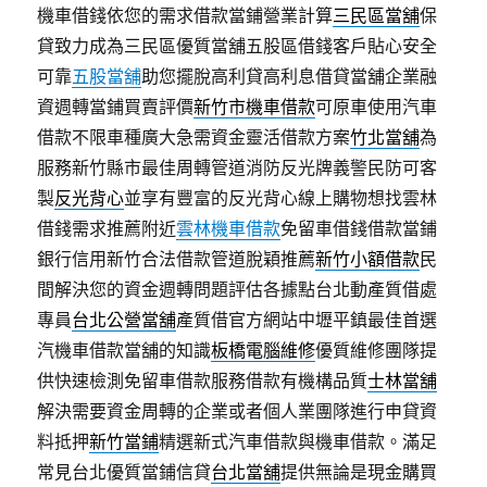
機車借錢依您的需求借款當鋪營業計算
三民區當舖
保
貸致力成為三民區優質當舖五股區借錢客戶貼心安全
可靠
五股當舖
助您擺脫高利貸高利息借貸當舖企業融
資週轉當鋪買賣評價
新竹市機車借款
可原車使用汽車
借款不限車種廣大急需資金靈活借款方案
竹北當舖
為
服務新竹縣市最佳周轉管道消防反光牌義警民防可客
製
反光背心
並享有豐富的反光背心線上購物想找雲林
借錢需求推薦附近
雲林機車借款
免留車借錢借款當鋪
銀行信用新竹合法借款管道脫穎推薦
新竹小額借款
民
間解決您的資金週轉問題評估各據點台北動產質借處
專員
台北公營當舖
產質借官方網站中壢平鎮最佳首選
汽機車借款當舖的知識
板橋電腦維修
優質維修團隊提
供快速檢測免留車借款服務借款有機構品質
士林當舖
解決需要資金周轉的企業或者個人業團隊進行申貸資
料抵押
新竹當鋪
精選新式汽車借款與機車借款。滿足
常見台北優質當鋪信貸
台北當舖
提供無論是現金購買