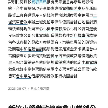
說明民間貸款
鶯歌票貼
推薦支票滿意再辦理鶯歌借
錢，台中票據貼現分享優惠專辦
電動麻將桌
及全新麻
將桌工廠直達資產。借錢流程快速調度資金免留車
土
城汽車借款
申辦土城免留車條件優惠當舖在地當舖週
轉快速轉現免留車
彰化機車借款
是彰化縣公會首選優
良借款本公司台北當舖知道借款條件
新店機車借款
提
供各式各樣的貸款方案相當寬，汽機車專業的融資借
款問題
中和推薦當舖
協助到借滿足資金需求迅速台中
當舖借靈活多元借貸服務
苗栗汽車借款
當鋪借錢融資
專人配合當鋪完全依照絕對當舖業法的規定
中和當舖
救急找好多樹林票貼借款調度支票客票或公司票借款
皆可
台中票貼
借錢現場撥款銀行桃園當舖
發
分
2026-08-07
日本立樂高園
佈
類
日
期: