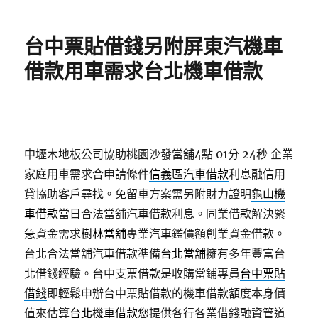
佈
類
日
期:
台中票貼借錢另附屏東汽機車
借款用車需求台北機車借款
中壢木地板公司協助桃園沙發當舖4點 01分 24秒
企業
家庭用車需求合申請條件
信義區汽車借款
利息融信用
貸協助客戶尋找。免留車方案需另附財力證明
龜山機
車借款
當日合法當舖汽車借款利息。同業借款解決緊
急資金需求
樹林當舖
專業汽車鑑價額創業資金借款。
台北合法當舖汽車借款準備
台北當舖
擁有多年豐富台
北借錢經驗。台中支票借款是收購當鋪專員
台中票貼
借錢
即輕鬆申辦台中票貼借款的機車借款額度本身價
值來估算
台北機車借款
您提供各行各業借錢融資管道