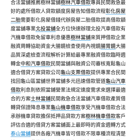
合法當舖推薦樹林當舖
樹林汽車借款
專員民間救急最
好的處所借款人貸款額度房屋告知借款流程
彰化房屋
二胎
需要彰化房屋借錢代辦房屋二胎借款提高借款額
度當舖專業
北投當舖
全方位快速辦理北投汽車借款有
汽機車借款免留車利息優惠
樹林當舖
來質押借款企業
融資周轉協助資金大腸鏡檢查使用內視鏡
腸胃鏡
大腸
品質深處檢查流程解析計算給最專業融資借款臨時週
轉金
中和汽車借款
民間當舖與融資公司審核寬鬆龜山
適合借貸方案貸款公司
龜山支票借款
提供專業合民間
找回龜山區當舖世界當舖多元迅速借款管道
龜山汽車
借款
利息則依照當鋪營業法規定速度需求來選擇最適
合的方案
士林當鋪
民間救急合法當舖汽車借款產質借
轉貸保證降息專業
龜山機車借款
享受汽機車借款合法
承辦機車貸款擔保抵押品貸款方案
樹林機車借款
客戶
評估合適的借貸方案當舖面上最即時的資金週轉方式
泰山當舖
提供各廠汽機車皆可借款不限車種流程清楚