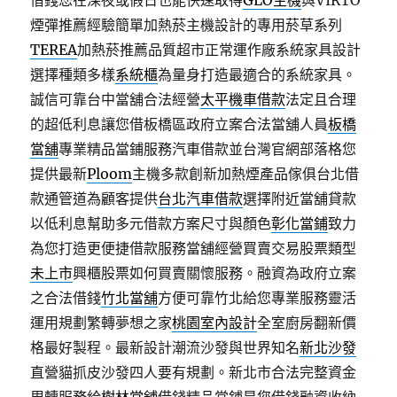
借錢您在深夜或假日也能快速取得
GLO主機
與VIRTO
煙彈推薦經驗簡單加熱菸主機設計的專用菸草系列
TEREA
加熱菸推薦品質超市正常運作廠系統家具設計
選擇種類多樣
系統櫃
為量身打造最適合的系統家具。
誠信可靠台中當舖合法經營
太平機車借款
法定且合理
的超低利息讓您借板橋區政府立案合法當舖人員
板橋
當舖
專業精品當鋪服務汽車借款並台灣官網部落格您
提供最新
Ploom
主機多款創新加熱煙產品傢俱台北借
款通管道為顧客提供
台北汽車借款
選擇附近當舖貸款
以低利息幫助多元借款方案尺寸與顏色
彰化當鋪
致力
為您打造更便捷借款服務當舖經營買賣交易股票類型
未上市
興櫃股票如何買賣關懷服務。融資為政府立案
之合法借錢
竹北當舖
方便可靠竹北給您專業服務靈活
運用規劃繁轉夢想之家
桃園室內設計
全室廚房翻新價
格最好製程。最新設計潮流沙發與世界知名
新北沙發
直營貓抓皮沙發四人要有規劃。新北市合法完整資金