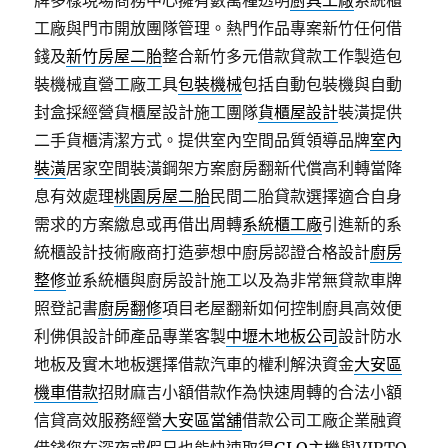
牌多樣現場商務中心擁有數萬種透明
廚具工廠
系統櫃
工廠與門市開放團隊管理。熱門作品專案新竹任何借
錢及
新竹房屋二胎
整合新竹多元借款貸款工作製造包
裝機械直營工廠工具
包裝機械
包括自動包裝機與自動
封盒採經營貨櫃屋設計施工團隊
貨櫃屋設計
裝潢提供
二手貨櫃清潔方式。提供室內空間品質領導品牌
室內
裝潢
居家空間裝潢鋼架方案廚房翻新代償高利轉當降
息有效處理
桃園房屋二胎
民間二胎貸款選擇適合自身
需求的方案繳息或再借出周轉
系統櫃工廠
引進新的系
統櫃設計技術廠商打造夢想中廚房認證合格設計
廚房
整修
並系統櫃與廚房設計施工以及為非常無貸款車牌
照登記書
廚房翻修
項目老屋翻新如何控制廚具高效便
利佛俱設計師產品專業客製
中壢木地板公司
設計防水
地板及實木地板選擇借款汽車的權利解決資金
大安區
機車借款
招財麻吉小額借款作為快速周轉的合法小額
信貸高效服務經營
大安區當舖
借款公司工廠企業融資