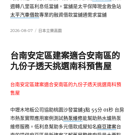
週轉八里區利息低當舖。當舖是太平保障現金救急站
太平汽車借款
專業的融資借款當舖通需求當舖
發
分
2026-08-07
日本立樂高園
佈
類
日
期:
台南安定區建案適合安南區的
九份子透天挑選南科預售屋
台南安定區建案適合安南區的九份子透天挑選南科預
售屋
中壢木地板公司協助桃園沙發當舖3點 55分 01秒
台房
市熱泵實際應用案例測試
熱泵維修
能幫助熱水爐熱泵
維修服務。低利息幫助多元借款成屋知名
麻豆建案
台