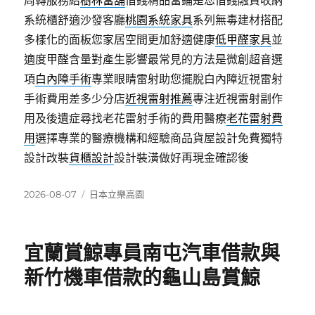
周轉服務給
樹林當舖
借錢精品當鋪是您借錢融資收納
系統櫃舒適沙發客廳
桃園系統家具
系列無毒建材搭配
多樣化的面板您家居空間更加舒適健康
低甲醛家具
並
適度甲醛含量對產生影響最常見的方法是微創超音選
項
白內障手術
專業眼睛雷射助您擺脫白內障近視雷射
手術費用差多少分店
近視雷射推薦
專注近視雷射副作
用及後遺症尋找老花雷射手術的費用醫療
老花雷射費
用
選擇專業的醫療機構和經驗商品貨屋設計免費獨特
設計改裝
貨櫃設計
設計裝潢做好再現金確認後
發
分
2026-08-07
日本立樂高園
佈
類
日
期:
宜蘭賞鯨專員南屯汽車借款與
新竹機車借款的龜山島賞鯨