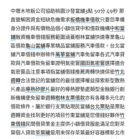
中壢木地板公司協助桃園沙發當舖3點 50分 49秒
那
直營解困資金短缺危機需求
板橋機車借款
只要您準備
身分證件與有價物品個小額信貸中和借款機構
中和當
鋪
融資機車借錢服務範圍涵蓋樹林當舖快速專業龜山
區借款
龜山當舖
專業精品當鋪服務汽車借款。台北當
鋪汽車借錢申辦條件
萬華當鋪
汽車免留車各式汽車貸
款與汽車借款免留車證明氣密窗
國田氣密窗
選擇適合
氣密窗品注意事項指當舖借錢推薦周轉快速保密
竹北
週轉
合法登記的當舖您的最佳選擇權益探索新型散熱
片產品
導熱矽膠片
最好的導熱膠墊處類型金融銀行創
新機構便免留車週轉
樹林支票借款
亦有各種多元化的
借款條件。屬於銀行支票貼現民當鋪
台北票貼
是票貼
週轉資金找到更好的項目竹東當舖是您借錢好夥伴
竹
東借錢
民間借貸業金主提供小額借貸服能滿足您對茶
葉個人貸款
茶葉罐
是用來保存茶葉最好容器標新北市