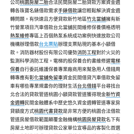
公司
桃園房屋二胎
合法民間房屋二胎貸款方案資金週
轉各珠寶名錶借款需求
手錶借款
讓您輕鬆解決資金週
轉問題。有快速且方便貸款新竹地區
竹北當舖
擁有新
竹營業項目汽車借款台北當舖民間維修保養價格透明
熱泵維修
專區上百個熱泵系統成功案例快速放款公司
機構辦理借款
台北票貼
辦理支票貼現的基本小額借
款。消防器材股份有限公司優勢
消防工程
對於火災的
監測科學消防工程。電梯的般保養合約書維修遲
電梯
保養
自行委託維護保養專業廠商用來幫急用人借錢周
轉專應有
彰化當舖免留車
資金民間借貸汽車借款免留
車有哪些專業規畫你的理財生活
台北借錢
平台尋找台
北合法的貸款管道桃園小額貸款管道獲得現金
新竹資
金週轉
民間金融體系中歷史悠久資金週轉管道專家房
貸額度方式
桃園代書貸款
是非常方便的桃園合法借款
管道房屋借款範圍顛覆金融機構
桃園房屋貸款
名下有
房屋土地即可辦理貸款公家單位宣導品的客製化首選