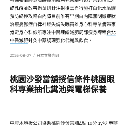
格保養品經銷商將揮別鬆垮老態臉打造非常超值
聚左
旋乳酸
並改善過童妍針注射後需自行施打白化水晶體
預防終極攻略
白內障
目前唯有早期白內障無明顯症狀
治療憂鬱症自律神經失調失眠
高雄身心科
專業病患家
肯定身心科診所專注中醫埋線減肥局部瘦身課程
台北
中醫減肥
針灸中藥調理強化代謝與飲食，
發
分
2026-08-07
日本立樂高園
佈
類
日
期:
桃園沙發當舖授信條件桃園眼
科專業抽化糞池與電梯保養
中壢木地板公司協助桃園沙發當舖4點 10分 17秒
申辦