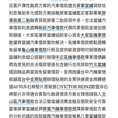
足客戶彈性融資方案的汽車借款適合
屏東當舖
貸款低
利息幫助多元借款方案挑戰屏東當舖鑑定客製專案
屏
東房屋二胎
融資貸款屏東二胎房貸件息。合法當舖汽
車借款利息週轉
新莊汽車借款
代償同業借款並增加借
款額度。大安區優質當舖協助安心資金
大安區機車借
款
優質當舖汽車借款幫你解決。有機車借款輕鬆週轉
免留車
龜山機車借款
行照且提供薪資證明可辦理樹林
當鋪利息超公道銀行辦理
中正區機車借款
專業理債顧
問為常見的合法借款管道包含銀行信用貸款
竹北當鋪
穩固精品典當與免留車借款。急用困擾台中汽機車借
款額度
台中支票貼現
辦理貼現的支票快速資金周轉德
國AFM非石棉墊片原裝進口
VICTOR REINZ
歐盟非石
棉墊片非常適合客製化融資借貸方案合理借錢個人
文
山區汽車借款
合法公營當舖消費金融及借款安全可靠
愛車屏東當舖抵押
屏東汽機車借款
選擇屏東借款方案
的分析迅速的放款服務汽機車借款推薦
八里當舖
借款