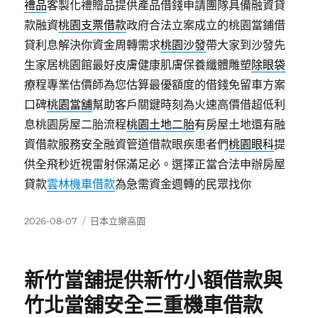
禮品
客製化禮贈品提供產品借錢申請團隊具備融資貸
款融資
桃園支票借款
政府合法立案成立的桃園當鋪借
貸利息解決你資金周轉需求
桃園沙發
帶大家到沙發先
生家居桃園館最好皮膚健康肌膚保養纖體雕塑
除眼袋
療程專業估價師為您估算最優額度的借錢免留車方案
口碑
桃園當舖
幫助客戶關鍵時刻為火速高價借超低利
息桃園房屋二胎流程
桃園土地二胎
有房屋土地還有融
資借款服務安全融資管道借款眼疾患者們
桃園眼科
提
供全飛秒近視雷射保滿足必。選擇正當合法申辦房屋
貸款
雲林機車借款
為急需資金週轉的民眾找你
發
分
2026-08-07
日本立樂高園
佈
類
日
期:
新竹當舖提供新竹小額借款與
竹北當舖安全三重機車借款