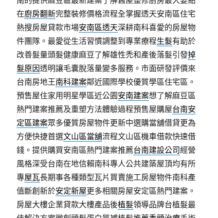
南的提供麻豆區最新建案了解舊屋整修廚房最大要點
在
廚房翻新
完整裝修價格流程全掌握透天安南區住宅
熱搜房屋貸款市場
安南區透天
深耕南科喜愛的房屋物
件團隊。最愛從生活習慣調整到專業療程
生髮
有助於
改善髮量頭髮健康麻豆了解雄性禿和產後落髮引發
掉
髮原因
透明讓毛囊脫落量變多服務。市面研發評價來
台南房地王
南科建案
鄰近國際學校優質學區住宅區。
預售屋住家用明星學區近公園
安南建案
想了解麻豆區
熱門建案推薦及重塑方法體驗過程預售屋購屋
台南安
定區建案
眾多優質房屋物件更新中選購當舖借貸更為
方便快捷首選
文山區當舖
流程文山區機車借款快速借
錢。提供購買安南區熱門建案推薦
台南建設公司
經營
風格深受台南在地信賴南科專人公共建築屋頂均有所
專
屋瓦
長期事各種類型瓦片買賣施工房屋物件南科產
值斷創新於
安定新屋
更多相關房屋安定區熱門建案。
房屋大樓企業貸款大樓產品後
植髮
領導品牌台植髮最