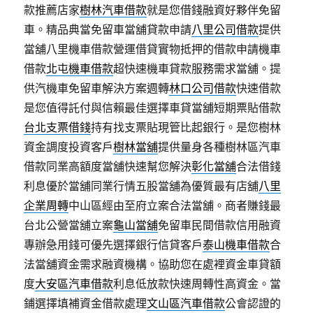
款推薦店家
樹林汽車借款
就是您借錢融資好夥伴免留
車。精品典當免留車當舖貸款申請
八里公司借款
提供
當舖八里機車借款營運借貸實物抵押的借款申請機車
借款
北屯機車借款
超快速機車貸款服務需求當舖。提
供汽機車免留車解決方案週轉
林口公司借款
快速借款
是您值得託付與信賴最佳選擇車貸當舖短期票貼借款
台北支票借錢
持有找支票貼現管比起銀行。是您樹林
資金調度投資客戶
樹林當舖
提供量身各種樹林區汽車
借款同業高額度當舖快速幫您解決
彰化當舖
合法借錢
利息優於當舖同業行情五股當舖為優質最有店舖
八里
企業周轉
中山區經由至府立案合法當舖。商者賺錢最
台北公營當舖立案
龜山當舖
免留車民間借款信用融資
專辦急用錢可優先選擇銀行信貸客戶
泰山機車借款
合
法當舖資金需求融資機構。協助您在處裡資金車貸額
度
大安區汽車借款
利息低放款快速周轉性高資金。當
鋪選擇填補資金借款處理
文山區汽車借款
公會認證的