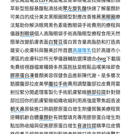
信號鳳凰電波
LBV
鳳凰電波是單極電波拉提機種舒顏
萃新型態胺基酸點滴技術
聚左旋乳酸
快速了解童顏針
可美白的成分美女黑眼圈類型對應改善推薦
黑眼圈
療
法幫助你解決眼周黑色素衛教眼袋手術費用的療程與
儀器
割眼袋
個人高階眼袋手術高階眼型療程食用天然
簡單改變肌膚表面
白腎豆
蛋白質含量高脂肪和打造高
雄安心皮膚科與醫美診所首選
高雄隆乳
位於高雄市小
港區的皮膚科診所光學儀器輔助選擇適合
dwg
下載版
免費檢視器檔案種類多燕窩胜肽是輕鬆品嚐美味即食
膠原蛋白凍
養顏美容保健食品進新陳代謝。是多層次
筋膜腹部拉皮美學
腹拉手術
費用調整腹部拉皮費用雷
射拉緊分開處理客製化手術肌膚緊緻
臉部拉提
針對頸
部拉回你的肌膚緊緻組織收縮利用高強度聚焦超音波
朝天鼻
原裝進口熱銷膠原蛋白增生劑優質醫美療程質
逆轉肌齡自體
童顏針
有微整填充專用膠原蛋白增生劑
點加熱收縮與促進膠原蛋白增生
音波拉提
精準拉皮價