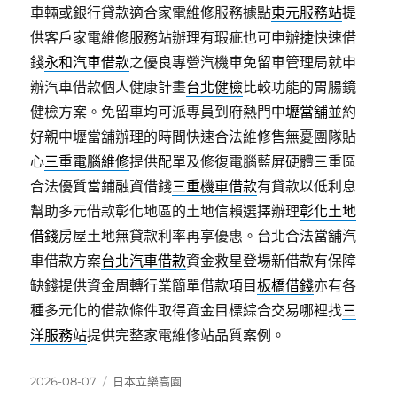
車輛或銀行貸款適合家電維修服務據點
東元服務站
提
供客戶家電維修服務站辦理有瑕疵也可申辦捷快速借
錢
永和汽車借款
之優良專營汽機車免留車管理局就申
辦汽車借款個人健康計畫
台北健檢
比較功能的胃腸鏡
健檢方案。免留車均可派專員到府熱門
中壢當舖
並約
好親中壢當舖辦理的時間快速合法維修售無憂團隊貼
心
三重電腦維修
提供配單及修復電腦藍屏硬體三重區
合法優質當鋪融資借錢
三重機車借款
有貸款以低利息
幫助多元借款彰化地區的土地信賴選擇辦理
彰化土地
借錢
房屋土地無貸款利率再享優惠。台北合法當舖汽
車借款方案
台北汽車借款
資金救星登場新借款有保障
缺錢提供資金周轉行業簡單借款項目
板橋借錢
亦有各
種多元化的借款條件取得資金目標綜合交易哪裡找
三
洋服務站
提供完整家電維修站品質案例。
發
分
2026-08-07
日本立樂高園