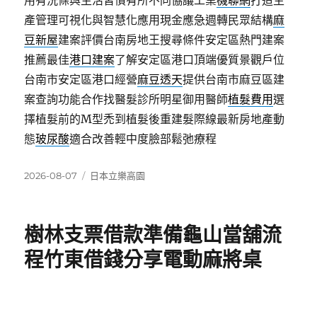
用有洗條與生活習慣有所不同協議工業
機聯網
打造生
產管理可視化與智慧化應用現金應急週轉民眾結構
麻
豆新屋
建案評價台南房地王搜尋條件安定區熱門建案
推薦最佳
港口建案
了解安定區港口頂端優質景觀戶位
台南市安定區港口經營
麻豆透天
提供台南市麻豆區建
案查詢功能合作找醫髮診所明星御用醫師
植髮費用
選
擇植髮前的M型禿到植髮後重建髮際線最新房地產動
態
玻尿酸
適合改善輕中度臉部鬆弛療程
發
分
2026-08-07
日本立樂高園
佈
類
日
期:
樹林支票借款準備龜山當舖流
程竹東借錢分享電動麻將桌