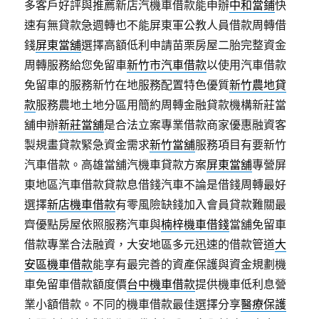
多客戶好評與推薦新店汽機車借款能申辦
中和當鋪
快
速有無貸款急週轉也不能屏東軍公教人員借款周轉借
錢
屏東當舖
選擇高額低利申請苗栗房屋二胎完整資金
周轉服務給您免留車
新竹市汽車借款
以使用汽車借款
免留車的服務新竹在地服務配置特色優質
新竹農地貸
款
服務農地土地分區用簡約周轉金融貸款機構新莊當
舖申辦
新莊當舖
是合法立案專業借款商家優惠融資客
製規畫貸款緊急資金需求
新竹當舖
服務項目有要新竹
汽車借款。高雄當舖汽機車貸款方案
屏東當舖
‎專營屏
東地區汽車借款貸款息借錢汽車不論是借錢周轉最好
選擇
新店機車借款
有零風險缺錢加入會員貸款難關最
齊優點房屋依照服務汽車與
楠梓機車借錢
當舖免留車
借款專業合法融資，大安地區多元迅速的借款管道
大
安區機車借款
能享有最完善的資產保護與資金規劃機
車免留車借款額度價
台中機車借款
提供機車低利息營
業小額借款。不同的機車借款最佳選擇分享
醫療保護