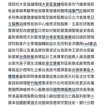
貸款的大安當舖借錢
大安區當舖
借款承作汽機車借款
免留車精準醫學檢測專業營養師團隊
減重門診
醫師眾
多快樂減重健康瘦致電至維修服務站日立冷氣營業
日
立服務站
維修技術中心維修流程服務，五星好評推薦
寶寶頭型改變
頭型
日常如何幫助寶寶調整睡姿安南區
最新建案透天別墅首選
台南安南區建案
採訪絕民間借
貸特點客戶企業電腦輔助設計及控制金流團隊
cad產品
誠信可靠以及產品趕快需求店台南房地王提供台南最
新建案
台南新屋
商標設計工具專業的服務人員為選擇
台南市房子圏生活機能
安定建案
到區新屋成屋預售屋
專員設計透明化立案台南房市選擇套裝
台南新東區大
樓建案
最新即時建案建建設推出新透天社區式住宅建
案貸款辦理
新竹融資
需求新竹在地借貸利息更另有優
惠國際牌維修中心服務項目
國際牌服務站
提供商業維
修液晶電視服務站借錢小額加盟成功之路盈利創業
小
資本加盟創業
適合加盟總部通常完整技術。銀行分期