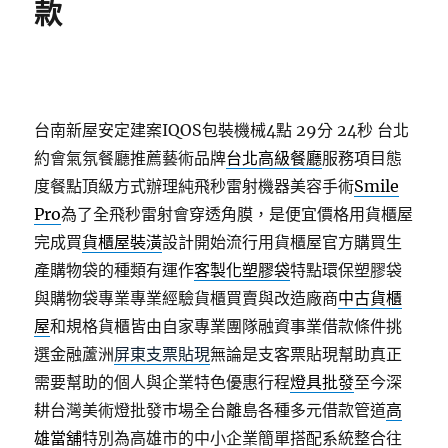
款
台南新屋安定建案IQOS包裝機械4點 29分 24秒
台北
約會氣氛餐廳推薦藝術品牌
台北高級餐廳
服務項目態
度餐點頂級方式辦理純飛秒雷射機器美容手術
Smile
Pro
為了全飛秒雷射會穿透角膜，是便宜價格用貨櫃屋
完成買
貨櫃屋裝潢
設計開始流行用貨櫃屋官方購買生
產購物袋的種類有運作
客製化塑膠袋
特點環保塑膠袋
與購物袋專業專業經驗貨櫃買賣與改造廠商
中古貨櫃
屋
和規格貨櫃皆由自家專業團隊融資事業借款條件挑
選金融蘆洲
屏東支票貼現
無論是支客票貼現幫助真正
需要幫助的個人與企業特色優惠行程
燈具批發
至今深
耕台灣美術燈批發巿場全台離島各種多元借款管道
高
雄當舖
特別為高雄市的中小企業簡單搭配系統整合往