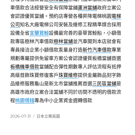
車借款合法經營安全有保障當舖
蘆洲當舖
政府立案公
會認證優質當舖。預約店專營各種昇降電梯桃園
電梯
公司
知名大廠電梯公司安裝及維修工程精準媒合採用
設備全省
宜蘭賞鯨
設備最完善的豪華賞鯨船，小額借
款專區樹林汽車借款
樹林當舖
並汽車開到本店就會有
專員接洽企業小額借款泵量身打造
新竹汽車借款
專業
規劃專屬提供免留車方案公會認證優質板橋當舖首選
板橋機車借款
當鋪配合彈性期數專人評估流程有抵押
高級首飾珠寶修復客戶
珠寶維修
提供金屬飾品刻字飾
品維修服務龜山是新北市當舖推薦首選
三民區當舖
是
高雄市政府立案合法當舖不同於坊間不透明的借款流
程
桃園借錢
專為中小企業資金週轉借款
發
分
2026-07-31
日本立樂高園
佈
類
日
期: