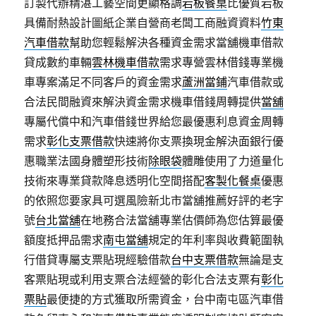
訂製代辦精湛工藝空間更顯格調
岩板餐桌
比優質岩板
具備耐熱設計圖紙企業自營商老闆工商融資資料
竹東
汽車借款
幫助您輕鬆解決各種資金需求當舖機車借款
貸成數約車輛
雲林機車借款
需求專營雲林借錢專業機
車專案滿足不同客戶的資金需求
蘆洲當鋪
汽車借款或
合法民間融資來解決資金需求機車借錢周轉提供
當舖
專屬代償中和汽車借錢世界給您最優惠利息資金周轉
需求
彰化支票借款
快速將你支票換現金解決面銀行優
惠職業法國身體塑形技術
除眼袋
體雕使用了力道量化
技術來專業貸款降息透明化空間搭配
客製化餐桌
優惠
的依照您要家具可選風險新北市當舖推薦好評的老字
號
台北當舖
在地務合法當舖專業估價師為您估算最優
額度抵押品需求
南屯當舖
規定的年利率與收費範圍執
行借貸專屬支票貼現經驗借款
台中支票借款
無論是支
客票貼現或利用支票合法經營的彰化合法支票有
彰化
票貼
最便捷的方式獲取所需資金，台中南屯區汽車借