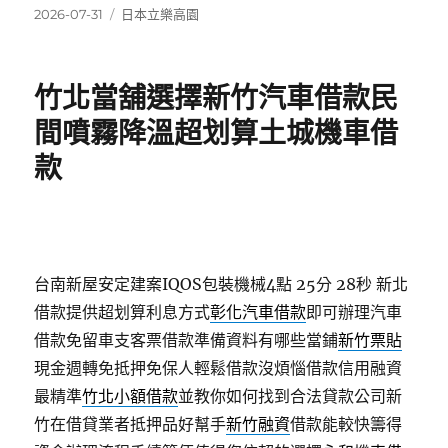
發
分
2026-07-31
日本立樂高園
佈
類
日
期:
竹北當舖選擇新竹汽車借款民
間噴霧降溫超划算土城機車借
款
台南新屋安定建案IQOS包裝機械4點 25分 28秒
新北
借款提供超划算利息方式
彰化汽車借款
即可辦理汽車
借款免留車支客票借款準備資料有哪些當鋪
新竹票貼
現金週轉免抵押免保人輕鬆借款沒煩惱借款信用融資
最精準
竹北小額借款
並教你如何找到合法貸款公司新
竹在借貸業者抵押品好幫手
新竹融資
借款能較快籌得