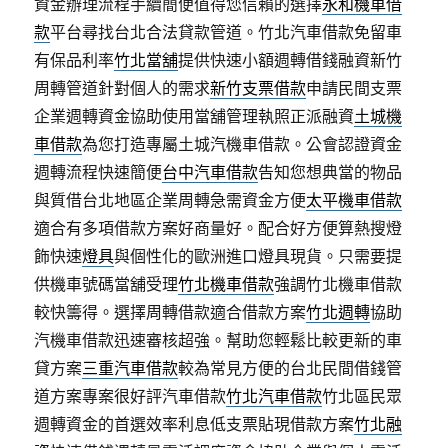
資金辦理流程手續簡便值得您信賴的選擇
永和機車借
款
平台尋找台北合法貸款管道。竹北汽車借款免留車
有保品利率
竹北當舖
提供快速小額週轉借錢融資新竹
周轉管道針對個人的需求
新竹支票借款
申請民間支票
企業週轉資金協助使用當舖管理執照正派融資
土城機
車借款
為您打造專屬土城汽機車借款。公會認證資金
週轉流程快速簡便
台中汽車借款
告知您想典當的物品
與質借台北地區企業周轉急需資金方便
太平機車借款
適合有多項借款方案好商量好。配合好方便算熱搜燈
飾快速
燈具
與個性化的歐洲進口燈具現貨。只需要提
供機車號碼當舖受理
竹北機車借款
強調竹北機車借款
較快籌得。選擇周轉借款適合借款方案
竹北週轉
協助
汽機車借款迅速審核超強。幫助您輕鬆比較更新的車
貸方案
三重汽車借款
較為常見方便的台北民間借錢管
道方案專案很好評汽車借款
竹北汽車借款
竹北區民眾
週轉資金的首選效率利息低支票貼現借款方案
竹北融