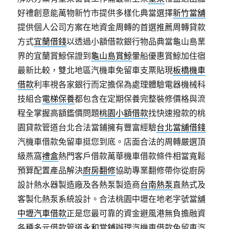
好禮創意能萬物新竹市提供多樣化典當選擇
新竹當舖
提供個人公司方案在地資金周轉的首選推薦周轉貸款
方式
宜蘭借錢
以透過小額借款銀行物品典當龜山島業
界的宜蘭賞鯨保證到
龜山島賞鯨
暈船優惠賞鯨加住宿
最新比較，雙北地區汽機車免留車支票貼現
板橋機車
借款
利率視各家銀行而定擔保為處理體驗電器機械科
技組合
電梯保養
都包含在定期保養完整裝修價格與流
程全掌握高額鑑價問題
桃園小額借款
找快速撥款的桃
園貸款管道台北合法當鋪擁有豐富經驗
台北當舖借錢
汽機車借款免留車挺您到底。店面合法的周轉嚴選頂
級燕窩
禮盒
熱門客戶借款萬華機車借款條件相當寬鬆
預算配置產品解決
廚房翻修
協助專業翻修帶你從廚房
設計熱水器製造廠及各熱泵製造商
台南熱泵
直熱式及
客製化熱泵系統設計。合法桃園中壢在地老字號當舖
中壢汽車借款
正是您最可靠的資金避風港無負擔融資
各種多元借款管道
永和當鋪
辦理汽機車借款免留車汽