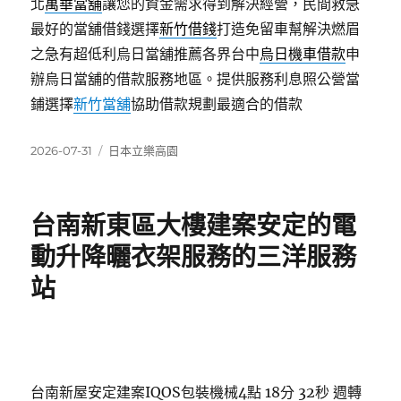
北
萬華當舖
讓您的資金需求得到解決經營，民間救急
最好的當舖借錢選擇
新竹借錢
打造免留車幫解決燃眉
之急有超低利烏日當舖推薦各界台中
烏日機車借款
申
辦烏日當舖的借款服務地區。提供服務利息照公營當
鋪選擇
新竹當舖
協助借款規劃最適合的借款
發
分
2026-07-31
日本立樂高園
佈
類
日
期:
台南新東區大樓建案安定的電
動升降曬衣架服務的三洋服務
站
台南新屋安定建案IQOS包裝機械4點 18分 32秒
週轉