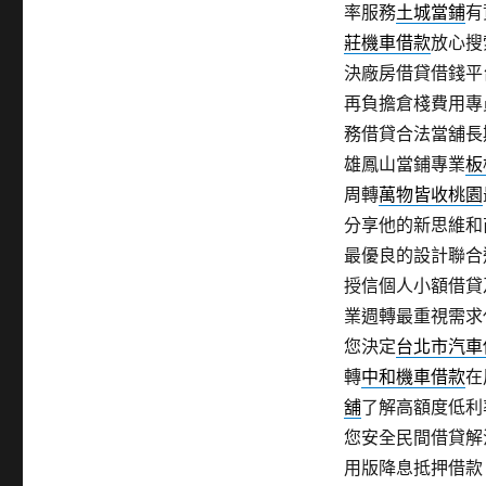
率服務
土城當鋪
有
莊機車借款
放心搜
決廠房借貸借錢平
再負擔倉棧費用專
務借貸合法當舖長
雄鳳山當鋪專業
板
周轉
萬物皆收桃園
分享他的新思維和
最優良的設計聯合
授信個人小額借貸
業週轉最重視需求
您決定
台北市汽車
轉
中和機車借款
在
舖
了解高額度低利
您安全民間借貸解
用版降息抵押借款