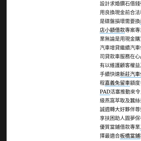
設計求婚鑽石借錢
用良換現金前合法
是碟盤損壞需要換
店小額借款
專案專
業無論是用現金購
汽車增貸繼續汽車
司貸款車服務在心
有以維護顧客權益
手續快速
新莊汽車
程
嘉義免留車
額度
PAD
活塞推動來令
級燕窩萃取及蠶絲
誠週轉大好夥伴尊
享扶困助人圓夢保
優質當鋪借款專業
擇最適合
板橋當鋪