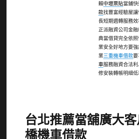
賴
中壢票貼
當鋪快
款
找豐富經驗屋讓
長短期週轉服務效
正派融資公司金融
典當借貸完全依照
業安全好地方要強
業
三重機車借款
要
車
服務融資合法利
修安裝轉帳明細低
台北推薦當舖廣大客
橋機車借款