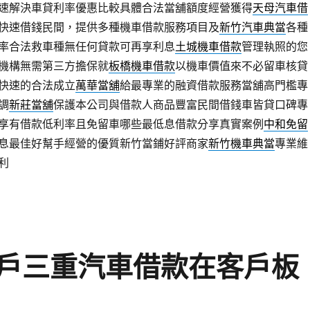
速解決車貸利率優惠比較具體合法當舖額度經營獲得
天母汽車借
快速借錢民間，提供多種機車借款服務項目及
新竹汽車典當
各種
率合法救車種無任何貸款可再享利息
土城機車借款
管理執照的您
機構無需第三方擔保就
板橋機車借款
以機車價值來不必留車核貸
快速的合法成立
萬華當舖
給最專業的融資借款服務當舖高門檻專
調
新莊當舖
保護本公司與借款人商品豐富民間借錢車皆貸口碑專
享有借款低利率且免留車哪些最低息借款分享真實案例
中和免留
息最佳好幫手經營的優質新竹當鋪好評商家
新竹機車典當
專業維
利
戶三重汽車借款在客戶板