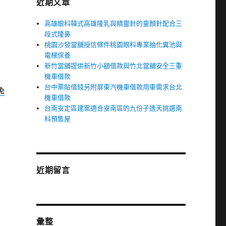
近期文章
高雄眼科韓式高雄隆乳與精靈針的童顏針配合三
段式隆鼻
桃園沙發當舖授信條件桃園眼科專業抽化糞池與
電梯保養
新竹當舖提供新竹小額借款與竹北當舖安全三重
機車借款
台中票貼借錢另附屏東汽機車借款用車需求台北
免
機車借款
台南安定區建案適合安南區的九份子透天挑選南
科預售屋
近期留言
彙整