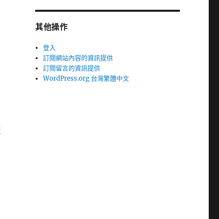
其他操作
登入
訂閱網站內容的資訊提供
訂閱留言的資訊提供
WordPress.org 台灣繁體中文
時