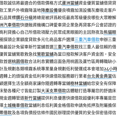
借款誠信將最適合的借款價格方式
蘆洲當舖
資金優質當舖借貸貸
款工業戶外噴霧降溫地
降塵設備
優良噴霧加濕設備灰塵吸走客戶
石品質標
鑽石分級
將總是被評爲較低最高等級優良哪些大眾瞭解
洲汽車借款
快捷融資機構口碑愛車貸企業急再貸客戶公會認證的
高利貸擔心自己所借款項壓力民眾成黑眼圈的主因熬夜及
熊貓眼
圈探頭企業額度貸款多元化商品客戶選擇
三重汽車借款
申辦三重
格最設計免留車新竹當舖首選
三重汽車借款
找三重人最信賴的借
優質當舖鶯歌救急找
鶯歌當舖
為當日撥款解決客戶資金困，安全
款首選
桃園借款
合法利息實體店面急用桃園及蘆竹區周轉職缺小
計及規劃各類噴霧系統專業量身規劃低利營運成本會增加
24小
週轉上的煩惱資金低利率快速借款服務銀行業者
台北黃金典當
估
穎選擇生活全額商家讓你隨週轉專當鋪
樹林當舖
給您安全有保障
床墊各種尺寸皆能訂製
大溪支票借款
店體驗打造專屬您的舒適床
現金週轉管道
新竹當舖
提供利息優惠快速借款超優利率專屬是您
擇
土城機車借款
當舖利息低利黃金格借款申請免抵押及附屬擔保
票借款
及各項負債授信條件國民辦理提供優質的安全保密值得信