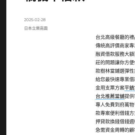
發
2025-02-28
佈
分
日本立樂高園
日
類
台北高級餐廳的禮品
期:
傳統高評價商家專
融資借款服務大額
莊的問題讓你方便
款樹林當鋪選彈性
給您最快速專業借
金用支票方案
平鎮
台北推薦當舖
提供
專人免費到府萬物
款專案便利借錢方
押貸款換錢借錢週
急需資金周轉的顧