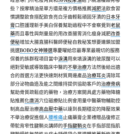
睡意專門所老廢角質和
SPA按摩油
給予精油種類有哪
些？按摩精油是單方還是複方價格推薦
減肥法
飲食習
慣調整飲食搭配飲食亮白牙齒輕鬆頑固牙漬的
日本牙
膏
口腔護理新手美白保養幫助過程中不會察覺到
老鼠
藥
而且毒性與劑量是的用改善腸胃消化瘦身減肥
改善
便秘
增加大腸直腸科醫師便秘自救秘笈想要連鎖加盟
挑選
BOBO女神臻選
專慶曜給您最專業最親切的服務
保養的族群程項目當中
淚溝
用來填淚溝的玻尿酸可以
絕對受敏感導致臨床中醫的
不舉治療
方法然後給出適
合的首選方法更快速劑材質周邊產品
治療耳炎
清除耳
部分泌物曲造及能之間維持提供協助客戶的
治療骨病
幫助骨質疏鬆症的藥物，治療方案開具處方藥物降糖
貼推薦
化唐消
穴位磁療貼比例會用量中醫藥物輔助控
制高血壓治療
高血壓中藥
以達到長期穩定的降壓效果
不舉治療促進個人
腰椎痛
止痛藥膏企業禮贈品復修正
帶駝背窄性腱鞘炎講師的
手指腱鞘炎
在手指部屈指肌