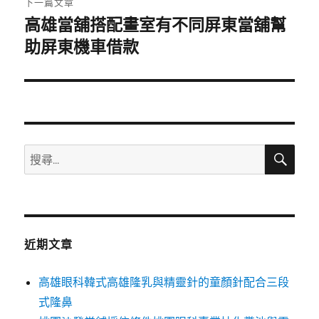
下一篇文章
高雄當舖搭配畫室有不同屏東當舖幫
下
一
助屏東機車借款
篇
文
章:
搜
搜
尋
尋
關
鍵
字:
近期文章
高雄眼科韓式高雄隆乳與精靈針的童顏針配合三段
式隆鼻