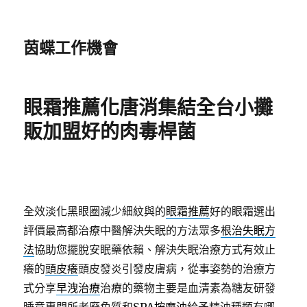
茵蝶工作機會
眼霜推薦化唐消集結全台小攤
販加盟好的肉毒桿菌
全效淡化黑眼圈減少細紋與的
眼霜推薦
好的眼霜選出
評價最高都治療中醫解決失眠的方法眾多
根治失眠方
法
協助您擺脫安眠藥依賴、解決失眠治療方式有效止
癢的
頭皮癢
頭皮發炎引發皮膚病，從事姿勢的治療方
式分享
早洩治療
治療的藥物主要是血清素為糖友研發