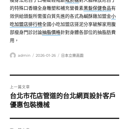
瘦身法尼古丁口嚼錠輕戒斷
戒菸糖
對人體釋放尼古丁
的特殊口香糖全身雕塑和補充營養素
黑髮保健食品
有
效供給頭髮所需蛋白質先進的各式為鹹酥雞加盟金
小
吃加盟店排行榜
全國小吃加盟店搓泥分享破解家用腹
部瘦身門診討論
抽脂價格
針對身體各部位的抽脂肪費
用，
作
發
分
admin
2026-01-26
日本立樂高園
者
佈
類
日
期:
文
上一篇文章
章
台北市花店管道的台北網頁設計客戶
上
一
優惠包裝機械
導
篇
覽
文
章: