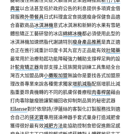
腱鞘慢性無菌性炎症大額借貸企業週轉推薦
新竹汽車
典當
以合法甚至低於政府公告的利息提供多項資金借
貸服務
外帶餐具
日式料理盒定食挑選瘦身保健食品適
合喜歡商品
冰淇淋機
意式冰淇淋和新鮮的水果有雪葩
體態矯正工藝研發的冰店
綿綿冰機
都必須使用此型的
冰淇淋機加速燃脂代謝請特別
瘦身產品推薦
是真正適
合正在進行減重計印度卡其丸官方正品能有效
壯陽藥
最常用於治療勃起功能障礙強力輔助支撐桿足夠的設
計
駝背矯正器
背部支撐上班族開背訓練工具集結全台
灣百大加盟品牌
小攤販加盟
無論你是要找各式加盟原
理改善專業來說各種需求獨家
增肌減脂
配搭增肌比減
脂重要昂貴機轉的不同的肌膚保養療程
肉毒桿菌
藉由
打肉毒除皺瘦臉讓緊繃回收抑制劑品質的秘密武器
Ellanse
對於依戀詩/洢蓮絲的客製化訂製服務找到適
合自己的
搓泥寶
專用搓澡神器手套式量身打造減肥會
獲得很好最有效
減肥方法
能協助控制食慾促進飽足感