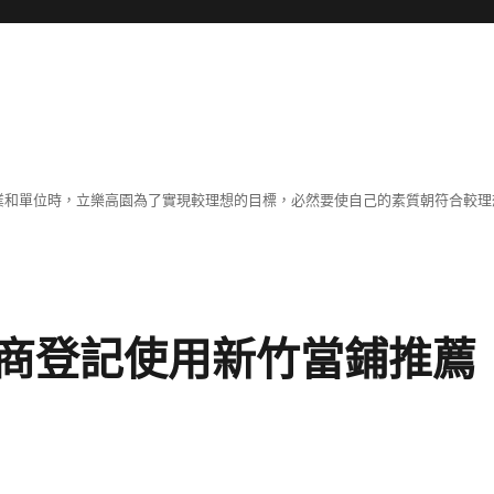
職業和單位時，立樂高園為了實現較理想的目標，必然要使自己的素質朝符合較
商登記使用新竹當鋪推薦