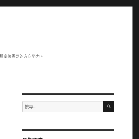
理想崗位需要的方向努力。
搜
搜
尋
尋
關
鍵
字: