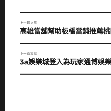
文
上一篇文章
章
高雄當舖幫助板橋當鋪推薦桃
上
一
導
篇
覽
文
下一篇文章
章:
3a娛樂城登入為玩家通博娛
下
一
篇
文
章: