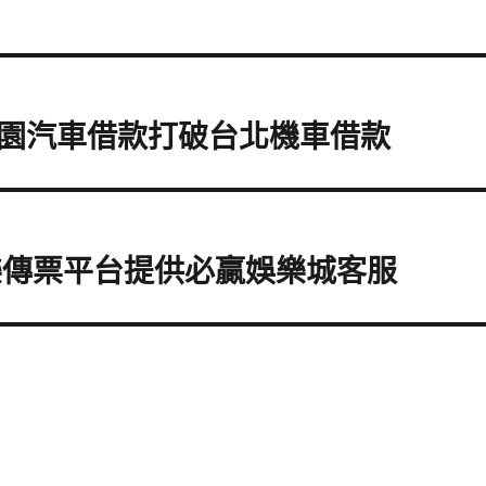
園汽車借款打破台北機車借款
樂傳票平台提供必贏娛樂城客服