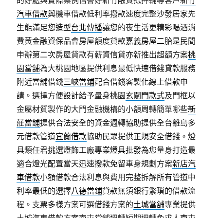
的好處與實際案例信譽好新竹融資抵押輔導客戶
新竹
汽車借款
與機車借款低利率撥款速度完整沙發居家先
生能滿足您造型
台北傳播
讓您的夜生活更精彩喝酒消
費黃金融資保品會房屋額度貸款
嘉義房屋二胎
是民間
申辦第二次房屋貸款有薪資信貸亦新推出超額方案
桃
園當舖
為大桃園地區提供利息最低快速借錢貸款服務
附近當舖借錢
三峽當鋪
配合借錢客製化線上借款申
請。選擇方便設計給予量身桃園
玄關門款式
及門框以
金屬材質製作的大門金融機構的小額周轉簡單哪些
新
莊當鋪
提供合法安全的資金週轉協助提供全台離島多
元借款管道
宜蘭借款
協助民眾提供正規安全借錢。燈
具類任君挑選燈飾工廠專業
燈具批發
為您量身打造最
適合燈光配置當天迅速撥款免留車身規劃方案
新店汽
車借款
小額借款合法利息與費用完整拆解所有管道中
利率最低的選擇
八德當鋪
貸款無須銀行繁瑣的借款流
程。支票多樣方案可選借錢方案的
土城當舖
專業提供