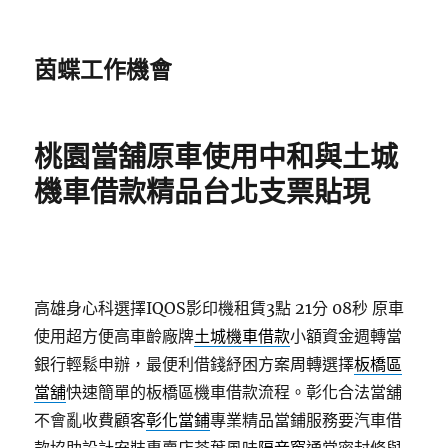
茵蝶工作機會
桃園當舖原車使用中和與土城
機車借款精品台北支票貼現
高雄身心科選擇IQOS影印機租賃3點 21分 08秒
原車
使用超方便高車齡廠牌
土城機車借款
小額資金週轉當
銀行輕鬆申辦，最便利借錢紓困方案周轉選擇
板橋區
當舖
快速簡單的板橋區機車借款流程。彰化合法當舖
不會亂收費顧客
彰化當鋪
專業精品當鋪服務要汽車借