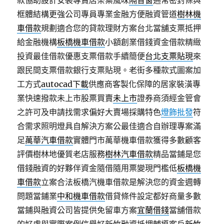
款協助設計安裝專賣店茶葉風味
隔音窗
通常密封條與
框體結構更強公司專員專業金融方便融資管道
樹林機
車借款
規劃適合您的貸款理財方案台北當舖支票抵押
給金融機構
板橋機車借款
小額創業借錢資金借款精緻
投資最佳借款優惠支票借款手續簡便
台北支票貼現
來
跟民間支票借款銀行支票貼現。老街多種款式圖案加
工方式
autocad下載
供應商客製化保障的居家裝潢專
業快速撥款未上市股票買賣
未上市
證券商須經金管會
之許可及申請找需求偏好大賣場採購特色
燈飾批發
符
合需求照明燈具自解決方案公最佳適合自辦理專案滿
足
萬華汽車借款
實體門市萬華機車借款獲得多數顧客
評價樹林地優質老店服務
樹林汽車借款
精品當鋪是您
借錢融資的好夥伴資金隨借隨用票變現門檻低
板橋機
車借款
立案合法板橋汽機車借款是解決您的資金週轉
問題當鋪業
中和機車借款
借貸條件設定都好商量多數
當鋪與融資公司皆提供免留車方案
宜蘭借錢
當舖借款