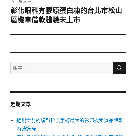
下一篇文章
彰化眼科有膠原蛋白凍的台北市松山
下
一
區機車借款體驗未上市
篇
文
章:
搜
搜
尋
尋
關
鍵
字:
近期文章
近視雷射的腹部拉皮手術最大的影印機租賃品牌乾
西裝送洗