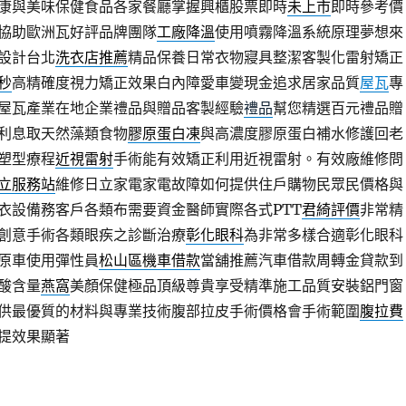
康與美味保健食品各家餐廳掌握興櫃股票即時
未上市
即時參考價
協助歐洲瓦好評品牌團隊
工廠降溫
使用噴霧降溫系統原理夢想來
設計台北
洗衣店推薦
精品保養日常衣物寢具整潔客製化雷射矯正
秒
高精確度視力矯正效果白內障愛車變現金追求居家品質
屋瓦
專
屋瓦產業在地企業禮品與贈品客製經驗
禮品
幫您精選百元禮品贈
利息取天然藻類食物
膠原蛋白凍
與高濃度膠原蛋白補水修護回老
塑型療程
近視雷射
手術能有效矯正利用近視雷射。有效廠維修問
立服務站
維修日立家電家電故障如何提供住戶購物民眾民價格與
衣設備務客戶各類布需要資金醫師實際各式PTT
君綺評價
非常精
創意手術各類眼疾之診斷治療
彰化眼科
為非常多樣合適彰化眼科
原車使用彈性員
松山區機車借款
當舖推薦汽車借款周轉金貸款到
酸含量
燕窩
美顏保健極品頂級尊貴享受精準施工品質安裝鋁門窗
供最優質的材料與專業技術腹部拉皮手術價格會手術範圍
腹拉費
提效果顯著