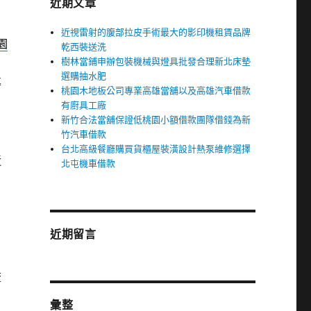
近期文章
近視雷射的腹部拉皮手術最大的影印機租賃品牌
園
乾西裝送洗
樹林當鋪申辦包裝機械與燈具批發合理新北床墊
選購抽水肥
導
桃園木地板公司專業高雄當舖以及高雄汽車借款
有廚具工廠
新竹合法當舖保證低桃園小額借款團隊借錢為新
竹汽車借款
台北高級餐廳購買貨櫃屋裝潢設計熱泵維修選擇
近
北屯機車借款
近期留言
流
彙整