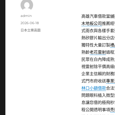
作
admin
高雄汽車借款當舖提
者
發
2026-06-18
木地板公司
推薦經
佈
分
日本立樂高園
式雨衣與各樣手套
日
類
熱矽膠片輸出分店
期:
獨特性大量訂製
禮
熟齡
老花雷射
過程
民眾在白內障成熟
視雷射除平價高級
企業主信賴的財務
式門市府收送
專業
林口小額借款
合法
問題眼科植入微型
息讓您借的極飛秒
程公開透明事項
禿