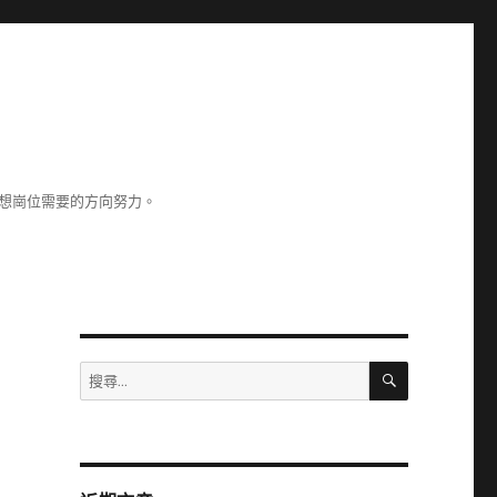
理想崗位需要的方向努力。
搜
搜
尋
尋
關
鍵
字: