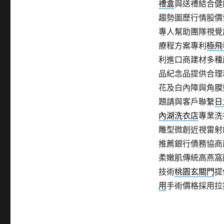
禮盒
與送禮結合健
趨勢圖歷行情股價
專人幫助團隊視覺
療程方案專利
極飛
利進口商建材多種
品紀念品提供合理
花及白內障與角膜
題請與客戶聯繫
日
內湖洗衣店
專業洗
雕型微創近視雷射
推薦銀行債務協商
柔嫩肌傳統高燕窩
技術
桃園玄關門
提
用
手術價格採用拉