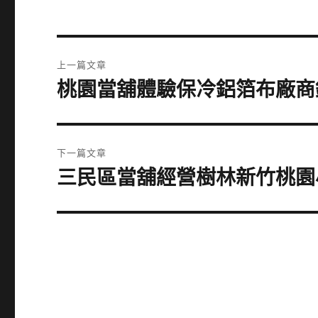
文
上一篇文章
章
桃園當舖體驗保冷鋁箔布廠商
上
一
導
篇
覽
文
下一篇文章
章:
三民區當舖經營樹林新竹桃園
下
一
篇
文
章: