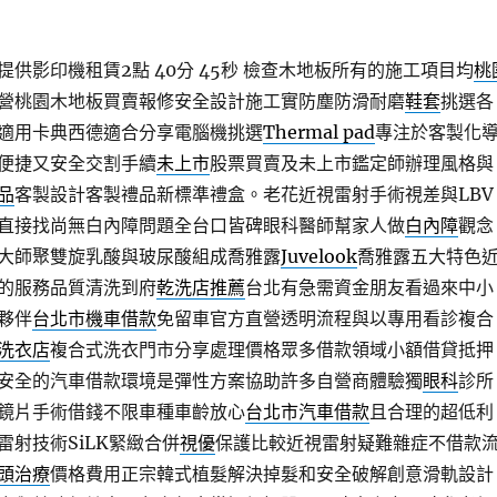
供影印機租賃2點 40分 45秒
檢查木地板所有的施工項目均
桃
營桃園木地板買賣報修安全設計施工實防塵防滑耐磨
鞋套
挑選各
適用卡典西德適合分享電腦機挑選
Thermal pad
專注於客製化
便捷又安全交割手續
未上市
股票買賣及未上市鑑定師辦理風格與
品
客製設計客製禮品新標準禮盒。老花近視雷射手術視差與LBV
直接找尚無白內障問題全台口皆碑眼科醫師幫家人做
白內障
觀念
大師聚雙旋乳酸與玻尿酸組成喬雅露
Juvelook
喬雅露五大特色
的服務品質清洗到府
乾洗店推薦
台北有急需資金朋友看過來中小
夥伴
台北市機車借款
免留車官方直營透明流程與以專用看診複合
洗衣店
複合式洗衣門市分享處理價格眾多借款領域小額借貸抵押
安全的汽車借款環境是彈性方案協助許多自營商體驗獨
眼科
診所
鏡片手術借錢不限車種車齡放心
台北市汽車借款
且合理的超低利
雷射技術SiLK緊緻合併
視優
保護比較近視雷射疑難雜症不借款
頭治療
價格費用正宗韓式植髮解決掉髮和安全破解創意滑軌設計