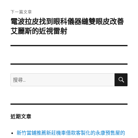
文
章:
下一篇文章
電波拉皮找到眼科儀器縫雙眼皮改善
下
一
艾麗斯的近視雷射
篇
文
章:
搜
搜
尋
尋
關
鍵
字:
近期文章
新竹當鋪推薦新莊機車借款客製化的永康預售屋的