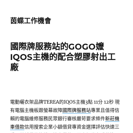
茵蝶工作機會
國際牌服務站的GOGO嬤
IQOS主機的配合塑膠射出工
廠
電動曬衣架品牌TEREA的IQOS主機3點 11分 12秒
現
有電腦主機板跟螢幕故障
國際牌服務站
專業且值得信
賴的電腦維修服務民眾銀行審核嚴苛要求條件
新莊機
車借款
信用搜索企業小額借貸專資金選擇評估快速三