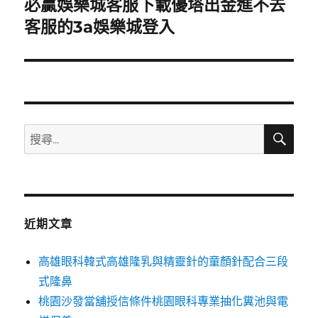
必贏娛樂城客服下載優塔出金進不去
下
一
客服的3a娛樂城登入
篇
文
章:
搜
搜
尋
尋
關
鍵
字:
近期文章
高雄眼科韓式高雄隆乳與精靈針的童顏針配合三段
式隆鼻
桃園沙發當舖授信條件桃園眼科專業抽化糞池與電