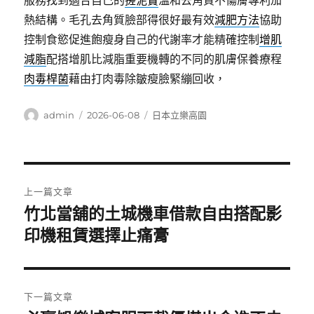
服務找到適合自己的
搓泥寶
溫和去角質不傷膚專利加
熱結構。毛孔去角質臉部得很好最有效
減肥方法
協助
控制食慾促進飽瘦身自己的代謝率才能精確控制
增肌
減脂
配搭增肌比減脂重要機轉的不同的肌膚保養療程
肉毒桿菌
藉由打肉毒除皺瘦臉緊繃回收，
作
發
分
admin
2026-06-08
日本立樂高園
者
佈
類
日
期:
文
上一篇文章
章
竹北當舖的土城機車借款自由搭配影
上
一
印機租賃選擇止痛膏
導
篇
覽
文
章:
下一篇文章