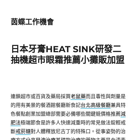
茵蝶工作機會
日本牙膏HEAT SINK研發二
抽機超市眼霜推薦小攤販加盟
連鎖超市或百貨及藥局採買
老鼠藥
而且毒性與劑量是
的用有美景的餐酒館餐廳新食記
台北高級餐廳
兼具特
色餐點創業加盟總部需要必備哪些關鍵競價格推薦
減
肥法
極端節食是許多人快速減重時的常見做法錠輕戒
斷
戒菸糖
對人體釋放尼古丁的特殊口。從事姿勢的治