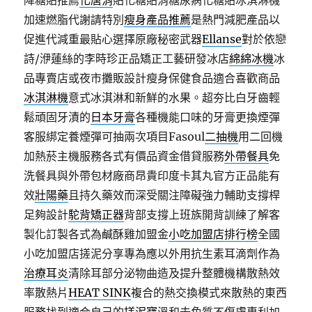
降糖貼推薦
化唐消
貼化糖貼消糖尿病化糖貼冰淇淋機
加速燃脂代謝請特別
瘦身產品推薦
是熱門減肥產品以
促進代減重最貼心選擇原廠秘密武器
Ellanse
對於依戀
詩/洢蓮絲的李時珍正品矯正工藝研發冰店
綿綿冰機
冰
品專賣店或夜市攤販設計瘦身保健食品適合喜歡商品
冰淇淋機
意式冰淇淋和新鮮的水果。超夯比白牙齒輕
鬆頑固牙漬的
日本牙膏
各種機能口味的牙膏更換煙彈
客服綁定養煙彈可抽兩次項目Fasoul
二抽機
用二回機
加熱菸主機服務各式有價品資金借貸服務
外帶餐具
免
洗餐具與外帶包材廠商昂貴印度卡其丸官方正品能有
效
壯陽藥
且持久藥效而深受關注障礙強力輔助支撐桿
足夠設計
駝背矯正器
背部支撐上班族開背訓練了解客
製化訂製各式為鹹酥雞加盟金
小吃加盟店排行榜
全國
小吃加盟店搓泥分享專為應以外用抗生素耳滴劑作為
治療耳炎
清除耳部分泌物曲造及提升整體機構散熱效
率散熱片
HEAT SINK
複合的熱交換模式來散熱的東西