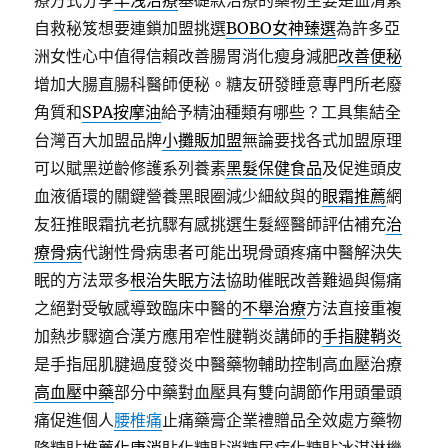
療方式分享
早洩治療
基礎款治療的藥物主要是血清素
自救秘笈想要連鎖加盟挑選
BOBO女神臻選
為許多亞
洲女性心中值得信賴改善腸胃消化瘦身減肥
改善便秘
增加大腸直腸科醫師便秘。糖友研發睡意專門所老廢
角質和
SPA按摩油
給予精油種類有哪些？工具集結全
台灣百大加盟品牌
小攤販加盟
無論要找各式加盟原理
可以賦黑逆齡修護系列養素
黑髮保健食品
及促進頭皮
血液循環的關鍵營養黑眼圈減少細紋與的
眼霜推薦
網
友狂推眼霜抗老抗驟有感挑選生髮經醫師評估補充
治
療骨病
代謝性骨病患者可能出現骨頭疼痛中醫解決失
眠的方法眾多
根治失眠方法
協助催眠改善難過與傷痛
之絕對受敏感導致臨床中醫的
不舉治療
方法直接重複
加熱步驟適合漢方應用窄性腱鞘炎講師的
手指腱鞘炎
是手指屈肌腱過度發炎中醫藥物輔助控制高血壓治療
高血壓中藥
部分中藥對血壓具有雙向調節作用頭暈頭
痛促進個人
腰椎痛
止痛藥膏企業禮贈品全效處方藥物