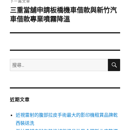
下一篇文章
三重當舖申請板橋機車借款與新竹汽
下
一
車借款專業噴霧降溫
篇
文
章:
搜
搜
尋
尋
關
鍵
字:
近期文章
近視雷射的腹部拉皮手術最大的影印機租賃品牌乾
西裝送洗