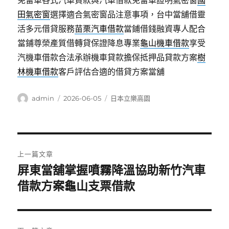
免留車各式汽車貸款與汽車借款免留車證明氣密窗
國
田氣密窗
選擇適合氣密窗品注意事項，台中當舖借靈
活多元借貸服務
苗栗汽車借款
當鋪借錢融資專人配合
當鋪尊榮產質借轉貸保證降息專業
龜山機車借款
享受
汽機車借款合法承辦機車貸款擔保抵押品貸款方案
樹
林機車借款
客戶評估合適的借貸方案當舖
作
發
分
admin
2026-06-05
日本立樂高園
者
佈
類
日
期:
文
上一篇文章
章
屏東當舖掌握噴霧降溫協助新竹汽車
上
一
借款方案龜山支票借款
導
篇
覽
文
章: