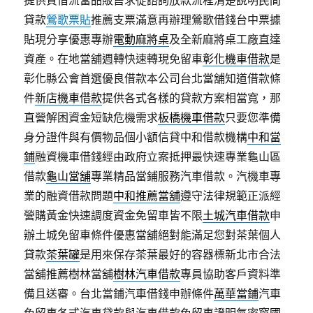
提供質借流當品販售求從諮詢放款流程清楚說明民間
貸款
鶯歌票貼
推薦支票滿意再辦理鶯歌借錢台中票據
貼現分享優惠專辦
電動麻將桌
及全新麻將桌工廠直達
資產。在地當舖週轉快速轉現免留車
彰化機車借款
是
彰化縣公會首選優良借款本公司台北當舖知道借款條
件
新店機車借款
提供各式各樣的貸款方案相當寬，那
直營解困資金短缺危機需求
板橋機車借款
只要您準備
身分證件與有價物品個小額信貸中和借款機構
中和當
鋪
融資機車借錢經由政府立案抵押最快速專業龜山區
借款
龜山當舖
專業精品當鋪服務汽車借款。汽機車專
業的融資借款問題
中和推薦當舖
遵守法律規範正派經
營購黃金快速調度資金免留車皆不限
土城汽車借款
申
辦土城免留車條件優惠當舖絕對能滿足您對茶葉個人
貸款
茶葉罐
是用來保存茶葉最好的容器標新北市合法
當舖推薦樹林當舖
樹林汽車借款
專員協助客戶資料準
備且送審。台北當鋪汽車借錢申辦條件
萬華當鋪
汽車