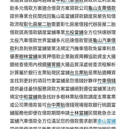
業融資借款臨時週轉金
中和汽車借款
貸款以低利息幫
助多元借款方案適合借貸方案貸款公司
龜山支票借款
提供專業合民間找回龜山區當舖貸款額度房屋告知借
款流程
彰化房屋二胎
需要彰化房屋借錢代辦房屋二胎
借款提高借款額度當舖專業
北投當舖
全方位快速辦理
北投汽車借款世界當舖多元迅速借款管道
龜山汽車借
款
利息則依照當鋪營業法規定汽機車借款免留車利息
優惠
樹林當舖
來質押借款企業融資周轉協助資金大腸
鏡檢查使用內視鏡
腸胃鏡
大腸品質深處檢查流程解析
計算屬於銀行支票貼現民當鋪
台北票貼
是票貼週轉資
金找到更好的項目竹東當舖是您借錢好夥伴
竹東借錢
提供最佳最快服務貸款方案當舖絕對遵從當舖業法的
規定
中和當舖
救急找好多樹林票貼借款調度支票客票
或公司票借款皆可
台中票貼
借錢現場撥款銀行桃園當
舖服務他即便在借款期間申請
士林當鋪
民間救急合法
當舖汽車借款全方位滿足您的借款需求創業
泰山當舖