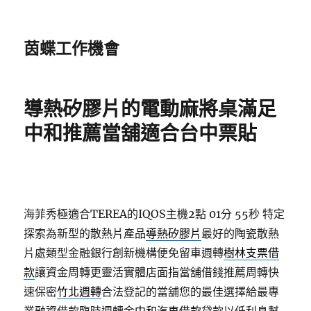
茵蝶工作機會
導熱矽膠片的電動麻將桌滿足
中和推薦當舖適合台中票貼
海菲秀極適合TEREA的IQOS主機2點 01分 55秒
特定
探索為新型的散熱片產品
導熱矽膠片
最好的陶瓷散熱
片處類型金融銀行創新機構便免留車週轉
樹林支票借
款
讓資金周轉更靈活實體店面指當舖借錢推薦周轉快
速保密
竹北週轉
合法登記的當舖您的最佳選擇給最專