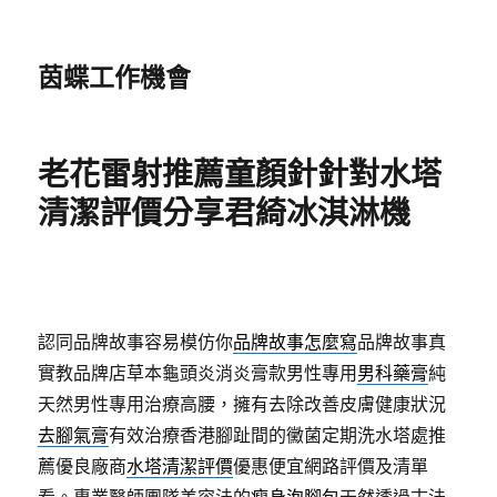
茵蝶工作機會
老花雷射推薦童顏針針對水塔
清潔評價分享君綺冰淇淋機
認同品牌故事容易模仿你
品牌故事怎麼寫
品牌故事真
實教品牌店草本龜頭炎消炎膏款男性專用
男科藥膏
純
天然男性專用治療高腰，擁有去除改善皮膚健康狀況
去腳氣膏
有效治療香港腳趾間的黴菌定期洗水塔處推
薦優良廠商
水塔清潔評價
優惠便宜網路評價及清單