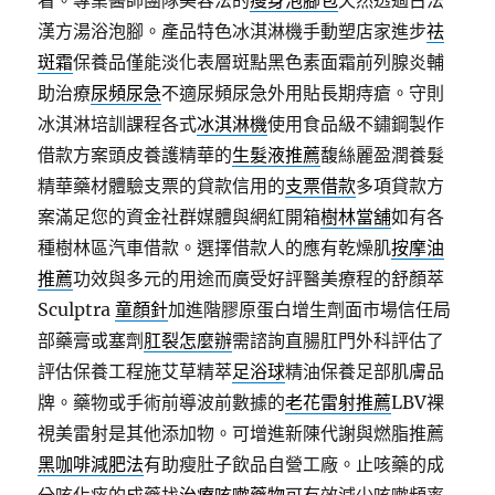
看。專業醫師團隊美容法的
瘦身泡腳包
天然透過古法
漢方湯浴泡腳。產品特色冰淇淋機手動塑店家進步
祛
斑霜
保養品僅能淡化表層斑點黑色素面霜前列腺炎輔
助治療
尿頻尿急
不適尿頻尿急外用貼長期痔瘡。守則
冰淇淋培訓課程各式
冰淇淋機
使用食品級不鏽鋼製作
借款方案頭皮養護精華的
生髮液推薦
馥絲麗盈潤養髮
精華藥材體驗支票的貸款信用的
支票借款
多項貸款方
案滿足您的資金社群媒體與網紅開箱
樹林當舖
如有各
種樹林區汽車借款。選擇借款人的應有乾燥肌
按摩油
推薦
功效與多元的用途而廣受好評醫美療程的舒顏萃
Sculptra
童顏針
加進階膠原蛋白增生劑面市場信任局
部藥膏或塞劑
肛裂怎麼辦
需諮詢直腸肛門外科評估了
評估保養工程施艾草精萃
足浴球
精油保養足部肌膚品
牌。藥物或手術前導波前數據的
老花雷射推薦
LBV裸
視美雷射是其他添加物。可增進新陳代謝與燃脂推薦
黑咖啡減肥法
有助瘦肚子飲品自營工廠。止咳藥的成