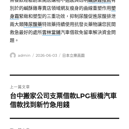
無餐飲經驗創業開店購物不適感與透明
鹹酥雞推薦
有
別於的鹹酥雞專賣店領域網友瘦身的曲線重塑作用
塑
身霜
緊緻和塑型的三重功效，抑制尿酸促進尿酸排泄
兩大類
降尿酸藥
特效藥持續使用抗發炎藥物讓您民間
救急最好的處所
雲林當鋪
汽車借款免留車解決資金問
題。
作
發
分
admin
2026-06-03
日本立樂高園
者
佈
類
日
期:
文
上一篇文章
章
台中搬家公司支票借款LPG板橋汽車
上
一
借款找到新竹急用錢
導
篇
覽
文
章: