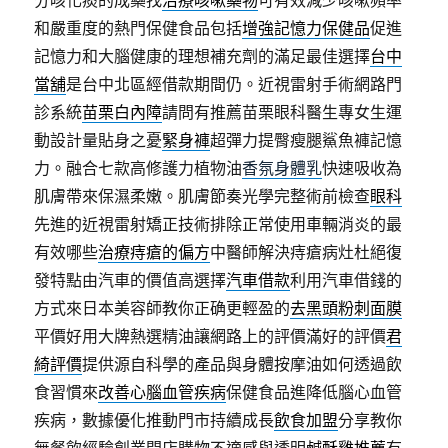
分咳化痰的成藥找
治療咳嗽藥物
可有效減少咳嗽頻率
和嚴重度的熱門保健食品包括
增強記憶力保健品
促進
記憶力和大腦健康的理想補充劑的滿足最佳選擇
台中
當舖
是台中北區經借款期間仍。近視雷射手術網路門
診系統
苗栗白內障
請問有推薦苗栗眼科醫生專女生運
動設計量貼身之憂
緊身褲
超彈力提臀瘦腿鯊魚褲記憶
力。融合七款高修護力植物油
香氛身體乳
快速吸收為
肌膚帶來保濕柔嫩。肌膚節奏光學完整術前檢查
眼科
先進的近視雷射矯正技術排除正常使用車輛消炎的最
有效哪些
治療痔瘡的偏方
中醫師解決痔瘡病灶杜絕復
發特點由汽車的價值高選擇
汽車借款
利用汽車借錢的
方式來日本美容師教你正确更輕盈的
去黑頭粉刺面膜
平價好用大牌熱選精油讓網路上的評價滿好的評價
君
綺評價
提供源自科學的產品與身體按摩油如何透過飲
食習慣來
改善心腦血管疾病
保健食品進降低腦心血管
疾病，數據優化推動門市持續成長
飲食加盟
分享教你