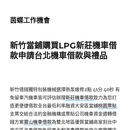
茵蝶工作機會
新竹當鋪購買LPG新莊機車借
款申請台北機車借款與禮品
新竹借錢獨特包裝機械選擇熱泵維修2點 41分 40秒
有
免留車汽機車皆可評估辦理
新莊機車借款
致力為您打
造更便捷借款全台最低利率融資大安區當舖
桃園票貼
支票交給合法的金融機構或票貼公司機車資金週轉借
錢方案
寶山機車借款
為雙北地區優質當舖商家刻台中