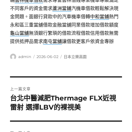
輛
雲林機車借款
需求專營雲林借錢專業機車專案滿足
不同客戶的資金需求
蘆洲當鋪
汽機車借款輕鬆解決現
金問題。面銀行貸款中的汽車機車借轉
中和當鋪
熱門
永和區三重當舖借款金融當舖同業借款增加借款額度
龜山當舖
無須銀行繁瑣的借款流程借款信用借款無需
提供抵押品需求
南屯當舖
讓借款更客戶依資金專辦
作
發
分
admin
2026-06-02
日本立樂高園
者
佈
類
日
期:
文
上一篇文章
章
台北中醫減肥Thermage FLX近視
上
一
雷射 選擇LBV的裸視美
導
篇
覽
文
章: