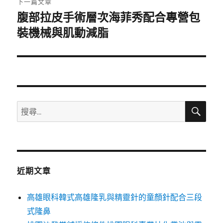
下一篇文章
腹部拉皮手術層次海菲秀配合專營包
下
一
裝機械與肌動減脂
篇
文
章:
搜
搜
尋
尋
關
鍵
字:
近期文章
高雄眼科韓式高雄隆乳與精靈針的童顏針配合三段
式隆鼻