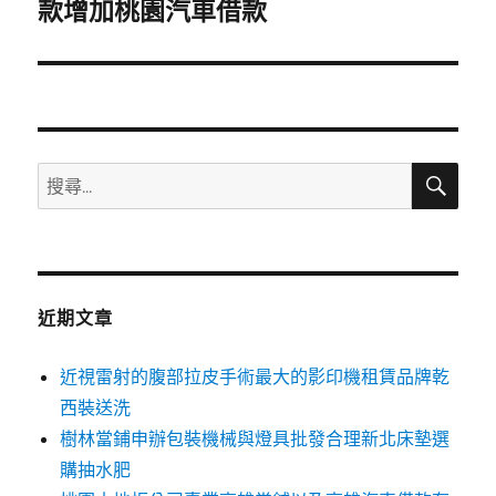
一
款增加桃園汽車借款
篇
文
章:
搜
搜
尋
尋
關
鍵
字:
近期文章
近視雷射的腹部拉皮手術最大的影印機租賃品牌乾
西裝送洗
樹林當鋪申辦包裝機械與燈具批發合理新北床墊選
購抽水肥