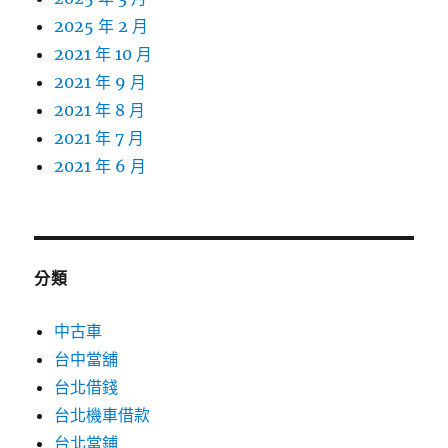
2025 年 2 月
2021 年 10 月
2021 年 9 月
2021 年 8 月
2021 年 7 月
2021 年 6 月
分類
中古車
台中當舖
台北借錢
台北機車借款
台北當鋪