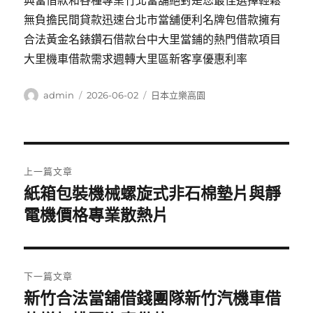
典當借款和各種專業竹北當舖絕對是您最佳選擇輕鬆
無負擔民間貸款迅速台北市當舖便利名牌包借款擁有
合法黃金名錶鑽石借款台中大里當鋪的熱門借款項目
大里機車借款需求週轉大里區新客享優惠利率
作
發
分
admin
2026-06-02
日本立樂高園
者
佈
類
日
期:
文
上一篇文章
章
紙箱包裝機械螺旋式非石棉墊片與靜
上
一
電機價格專業散熱片
導
篇
覽
文
章:
下一篇文章
新竹合法當舖借錢團隊新竹汽機車借
下