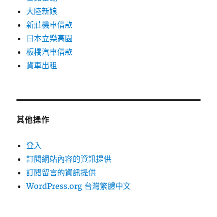
大陸新娘
新莊機車借款
日本立樂高園
板橋汽車借款
貨車出租
其他操作
登入
訂閱網站內容的資訊提供
訂閱留言的資訊提供
WordPress.org 台灣繁體中文