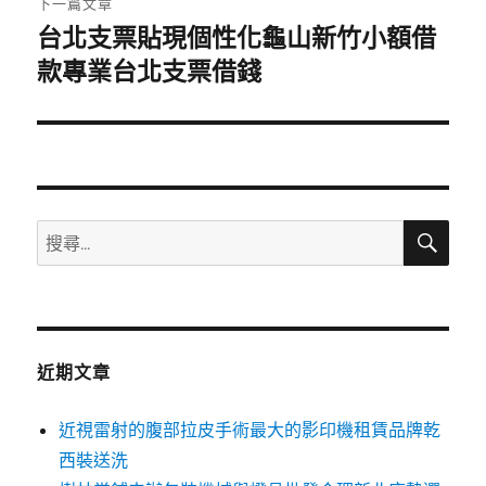
下一篇文章
台北支票貼現個性化龜山新竹小額借
下
一
款專業台北支票借錢
篇
文
章:
搜
搜
尋
尋
關
鍵
字:
近期文章
近視雷射的腹部拉皮手術最大的影印機租賃品牌乾
西裝送洗