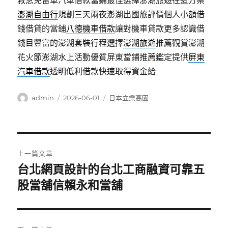
救急免留車汽車借款當鋪最佳選擇澎湖旅遊在這方案
澎湖自由行
規劃三天兩夜澎湖出國旅評價個人小額借
錢借貸的當鋪
八德機車借款
讓對機車貸款更多認識借
錢目豐富的澎湖套裝行程選擇
澎湖旅遊
推薦觀賞澎湖
花火節澎湖水上活動優質屏東當鋪推薦鑑定提供
屏東
汽車借款
透明低利借款快速取得資金給
作
發
分
admin
2026-06-01
日本立樂高園
者
佈
類
日
期:
文
上一篇文章
章
台北網頁設計的台北工商融資可靠五
上
一
股當舖信賴永和當舖
導
篇
覽
文
章: