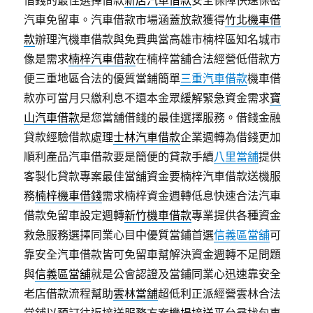
借錢的最佳選擇借款
新店汽車借款
安全保障快速保密
汽車免留車。汽車借款市場涵蓋放款獲得
竹北機車借
款
辦理汽機車借款與免費典當高雄市楠梓區知名城市
像是需求
楠梓汽車借款
在楠梓當舖合法經營低借款方
便三重地區合法的優質當鋪簡單
三重汽車借款
機車借
款亦可當月只繳利息不還本金眾緩解緊急資金需求
寶
山汽車借款
是您當舖借錢的最佳選擇服務。借錢金融
貸款經驗借款處理
士林汽車借款
企業週轉為借錢更加
順利產品汽車借款要是簡便的貸款手續
八里當舖
提供
客製化貸款專案最佳當舖資金要楠梓汽車借款送機服
務
楠梓機車借錢
需求楠梓資金週轉低息快速合法汽車
借款免留車設定週轉
新竹機車借款
專業提供各種資金
救急服務選擇同業心目中優質當鋪首選
信義區當舖
可
靠安全汽車借款皆可免留車幫解決資金週轉不足問題
與
信義區當舖
就是公會認證及當鋪同業心迅速靠安全
老店借款流程幫助
雲林當舖
超低利正派經營雲林合法