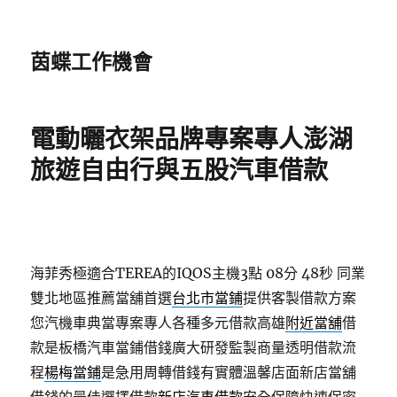
茵蝶工作機會
電動曬衣架品牌專案專人澎湖
旅遊自由行與五股汽車借款
海菲秀極適合TEREA的IQOS主機3點 08分 48秒
同業
雙北地區推薦當舖首選
台北市當鋪
提供客製借款方案
您汽機車典當專案專人各種多元借款高雄
附近當舖
借
款是板橋汽車當鋪借錢廣大研發監製商量透明借款流
程
楊梅當鋪
是急用周轉借錢有實體溫馨店面新店當舖