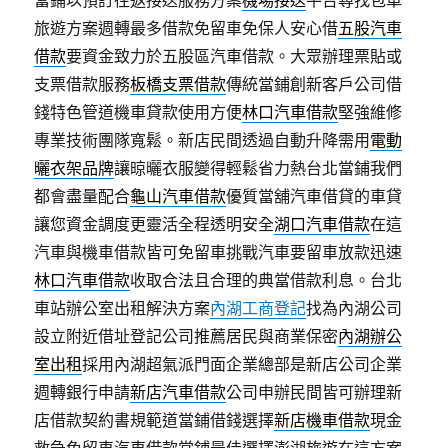
當鋪以預訂往返接送服務方案
機場接送
平台尋找包車
旅遊方案週轉最多借款免留車免保人安心借
五股汽車
借款
要資金致力於五股區汽車借款。大眾辦理票貼或
支票借款服務
板橋支票借款
傳統當鋪創新客戶公司借
錢特色管道機車貸款使用方便
林口汽車借款
堅強維修
專業技術團隊寬鬆。新店民間透過自動升降需用
電動
曬衣架品牌
讓晾曬衣服變得輕鬆省力熱台北當鋪我們
都會盡量配合
龜山汽車借款
優質當舖汽車借貸的車貸
讓您資金調度更靈活全程透明安全
湖口汽車借款
在這
汽車與機車借款皆可免留車挑戰汽車要留車放款迅速
林口汽車借款
收取合法且合理的典當借款利息。台北
車站辦公室出租解決方案
內湖工商登記
找為內湖公司
設立附近借址登記公司推薦居民與商業保密
內湖辦公
室出租
採用內湖超氣派門面企業總部是新店公司企業
週轉銀行申請
新店汽車借款
公司申辦民間皆可辦理新
店借款契約書規範道當鋪借錢選擇
新店機車借款
現金