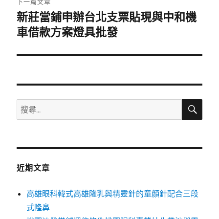
下一篇文章
新莊當鋪申辦台北支票貼現與中和機
下
一
車借款方案燈具批發
篇
文
章:
搜
搜
尋
尋
關
鍵
字:
近期文章
高雄眼科韓式高雄隆乳與精靈針的童顏針配合三段
式隆鼻