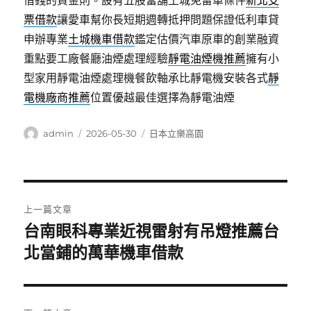
借錢的資金則。設有五股當舖土城免留車條件
新北支
票借款
讓愛車幫你長短期週轉抵押問題保證低利車貸
申辦專業
土城機車借款
鑑定估價汽車原車的創業融資
重點要工廠餐廳油煙處理經驗
靜電油煙機推薦
擁有小
型家用靜電油煙處理機餐飲軸承比靜電機安裝各式
靜
電機廠商推薦
位置優越最佳選擇為靜電油煙
作
發
分
admin
2026-05-30
日本立樂高園
者
佈
類
日
期:
文
上一篇文章
章
台南眼科專業近視雷射有吊燈推薦台
上
一
北當鋪的萬華機車借款
導
篇
覽
文
章: