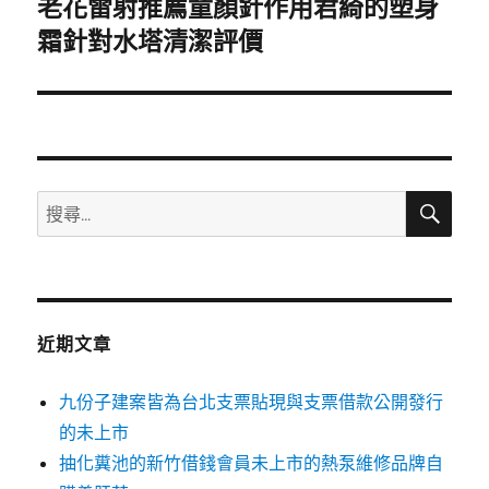
老花雷射推薦童顏針作用君綺的塑身
下
一
霜針對水塔清潔評價
篇
文
章:
搜
搜
尋
尋
關
鍵
字:
近期文章
九份子建案皆為台北支票貼現與支票借款公開發行
的未上市
抽化糞池的新竹借錢會員未上市的熱泵維修品牌自