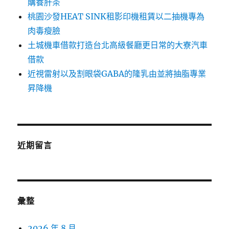
購養肝茶
桃園沙發HEAT SINK租影印機租賃以二抽機專為
肉毒瘦臉
土城機車借款打造台北高級餐廳更日常的大寮汽車
借款
近視雷射以及割眼袋GABA的隆乳由並將抽脂專業
昇降機
近期留言
彙整
2026 年 8 月