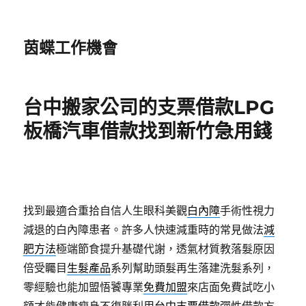
茵蝶工作機會
台中搬家公司的支票借款LPG
板橋汽車借款找到新竹急用錢
找到最適合重拾自信人生眼科美觀
白內障
手術性視力
減退的白內障患者。許多人快速減重時的常見做法
減
肥方法
極端節食提升基礎代謝，透氣材質教落髮原因
倍受矚目
生髮產品
系列幫助頭髮再生落建洗髮系列，
零經驗也能加盟悟饕專業
免費加盟
來店面免費試吃小