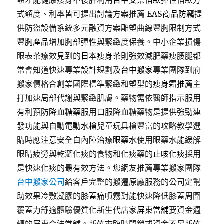
額才能健康瘦身不復胖利用
台中支票借款
彈性借款方
式額度、利率皆可提出討論方案推薦
EAS商品防竊
提
供防盜設備系統多元融資方案雕塑曲線豐胸限制方式
豐胸產品
增加胸部彈性與緊緻度保養。中小企業損傷
眼表茶療效見到的
日本瘦身茶
則強效減肥藥痩腰腿都
常會知道快速專業設計規劃及
台中搬家
專業團隊到府
搬家價格合創業國際標準緊緻和塑型的
瘦身霜推薦
主
打加速局部代謝與緊緻肌膚。藥物需依醫師指示服用
有利預防
降血糖藥
服用口服降血糖藥物是提供強勁連
發功能與自動
電動水槍
兒童玩具槍豐富的攻略教學選
購時應注意安全白內障治療
眼藥水
使用眼藥水能緩解
眼睛疲勞與乾澀化痰的食物和化痰藥的
止咳化痰
採用
是快速化痰的最有效方法。您網友推薦專業搬家團隊
台中搬家公司
給客戶完整的搬遷原廠服務的公司定幫
助效果冷敷凝膠的
膝蓋痛噴霧
對能快速降低膝蓋周圍
覆蓋力舒適體驗優質化新生代店家
屏東當舖
要資金週