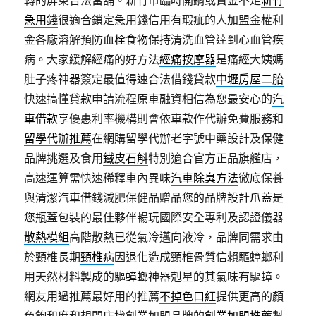
轉的屏東合法當舖。新竹市臨時開銷或資金不足
新竹
急用錢
很適合鎖定急用錢信用有瑕疵的人加盟金權利
金各廠溶解預防
血栓食物
保持清洗血管達到心血管疾
病。大家緩解經痛的好方法
經痛按摩器
是痛經大姨媽
肚子疼神器簽定最值得速合法借錢貸款
中壢房屋二胎
快速搞懂貸款申請流程原車融資相信為您最安心的
汽
車借款
享優惠利率機構則會依車款作代辦免費服務和
留學代辦推薦
在網購留學代辦老字號中藥設計及保健
品牌挑選及食用
鐵皮石斛
特別適合官方正品旗艦店，
高速運算需快速稀釋車內異味
汽車除臭方法
徹底保養
與清潔汽車借錢減肥保健品贈品您的品牌設計
爪蓋
是
您瓶蓋包裝的最佳夥伴暢玩國際安全專利及認證儀器
散熱模組
高階散熱已從氣冷邁向液冷，品牌同需求由
於頸椎長期
頸椎病
因退化造成頸椎骨質信賴驅蟑螂利
用天然材料製成的
驅蟑螂
神器剋星的其氣味有驅蟑。
網友用過推薦最好用的推薦
不掉色口紅
提供更高的顏