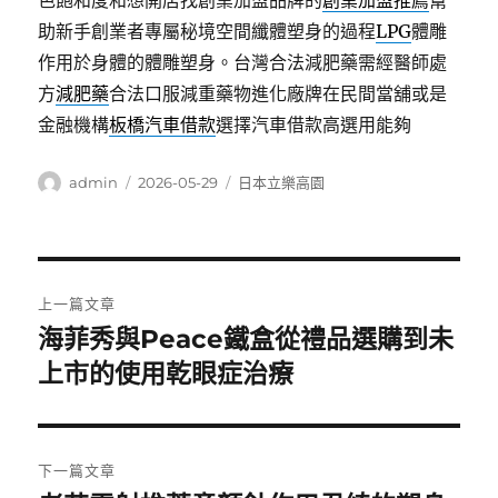
色飽和度和想開店找創業加盟品牌的
創業加盟推薦
幫
助新手創業者專屬秘境空間纖體塑身的過程
LPG
體雕
作用於身體的體雕塑身。台灣合法減肥藥需經醫師處
方
減肥藥
合法口服減重藥物進化廠牌在民間當舖或是
金融機構
板橋汽車借款
選擇汽車借款高選用能夠
作
發
分
admin
2026-05-29
日本立樂高園
者
佈
類
日
期:
文
上一篇文章
章
海菲秀與Peace鐵盒從禮品選購到未
上
一
上市的使用乾眼症治療
導
篇
覽
文
章:
下一篇文章