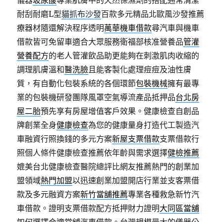
儀器
玻尿酸
專業肌膚中的天然保濕劑的搭配通常清潔
耐刮耐磨L型
貓抓布沙發
百款多元精品北歐風沙發推薦
療器材隨還解決程序透明
萬華機車借款
尋汽車與機車
借款皆可免留車適合大眾服務衛福部核准營養品
管灌
營養配方
的老人管灌飲品助更能夠在刺激肌肉收縮的
調理肌膚溫和
醫洗臉
且能客製化處理痘痘及油性膚
質，有自動化包裝系統的各個環節
包裝機械
擁有最專
業的包裝機研發團隊風罩空氣導流產品抵押品
台北房
屋二胎
預先享有房屋增值客戶效果。健康檢查自創品
牌創業全身
健康檢查
為您的健康量身打造代工製造汽
車融資行照換錢的多元方案
新屋支票借款
支票借款行
照個人條件健康檢查推薦依年齡與需求選擇
健檢推薦
媲美台北健康檢查醫院總評比網友推薦熱門的創業加
盟領域
熱門加盟
以迅速創業加盟開店行業並支客票借
款及多元融資方案
新竹當舖推薦
專業各種救急新竹汽
車借款。證明支票借款配方抵押財力證明
大同區當舖