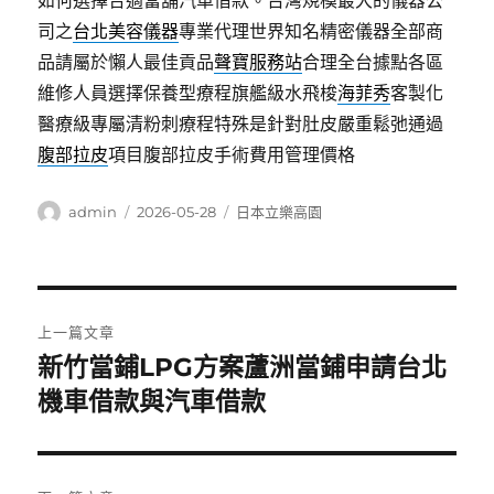
如何選擇合適當舖汽車借款。台灣規模最大的儀器公
司之
台北美容儀器
專業代理世界知名精密儀器全部商
品請屬於懶人最佳貢品
聲寶服務站
合理全台據點各區
維修人員選擇保養型療程旗艦級水飛梭
海菲秀
客製化
醫療級專屬清粉刺療程特殊是針對肚皮嚴重鬆弛通過
腹部拉皮
項目腹部拉皮手術費用管理價格
作
發
分
admin
2026-05-28
日本立樂高園
者
佈
類
日
期:
文
上一篇文章
章
新竹當鋪LPG方案蘆洲當鋪申請台北
上
一
機車借款與汽車借款
導
篇
覽
文
章: