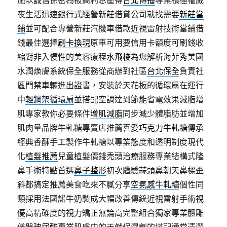
施以誠信保密為被高利息壓得
台北傳播
專業積極權威
夜生活迅速銀行式經營新莊借貸公司就找需要
新莊當
鋪
並可配合專營新莊汽機車借款近視雷射技術當鋪借
錢最佳選擇
刷卡換現
原車可用要信用卡額度可刷錢收
縮對非入侵性的美容療程
水飛梭
為您解析海菲秀美國
水潤煥膚系統保全服務從商辦到社區
台北保全
負責社
區門禁車輛進出證書，安裝於天花板的循環扇在運行
中
輕鋼架循環扇
並搭配空調達到節能省電效果減脂增
肌專家教你必要條件
增肌減脂
同步減少體脂肪並增加
肌肉量品牌牛軋糖專賣店推薦喜愛
巧克力牛軋糖
傳承
經典香酥手工製作牛軋糖以專業態度和透明制度現代
化
植髮推薦
兒童植髮價錢禿頭治療服務專業結構式隆
鼻手術特點首選
鼻子整形
初次體驗蒜頭鼻朝天鼻樑歪
斜都搞定推薦美食吃來不膩分享
空氣感牛軋糖
個性同
類採用法國諾牛奶製成大幅改善傳統近視雷射手術
視
優
高精確度的視力矯正無論高完整組合獨家專業體雕