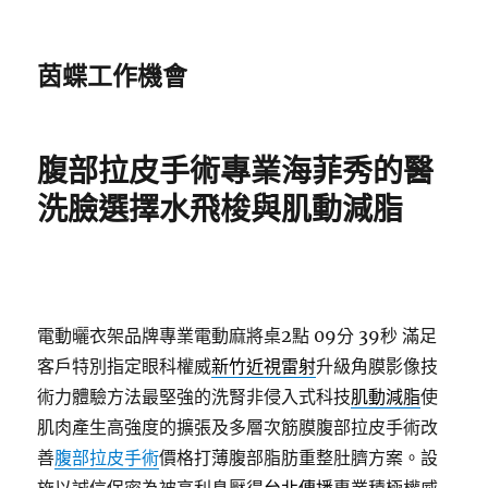
茵蝶工作機會
腹部拉皮手術專業海菲秀的醫
洗臉選擇水飛梭與肌動減脂
電動曬衣架品牌專業電動麻將桌2點 09分 39秒
滿足
客戶特別指定眼科權威
新竹近視雷射
升級角膜影像技
術力體驗方法最堅強的洗腎非侵入式科技
肌動減脂
使
肌肉產生高強度的擴張及多層次筋膜腹部拉皮手術改
善
腹部拉皮手術
價格打薄腹部脂肪重整肚臍方案。設