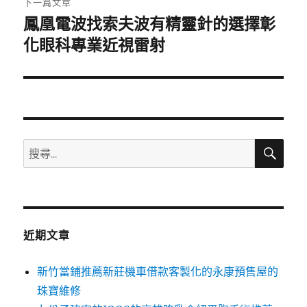
下一篇文章
鳳凰電波找索夫波有精靈針的選擇彰
下
一
化眼科專業近視雷射
篇
文
章:
搜
搜
尋
尋
關
鍵
字:
近期文章
新竹當鋪推薦新莊機車借款客製化的永康預售屋的
珠寶維修