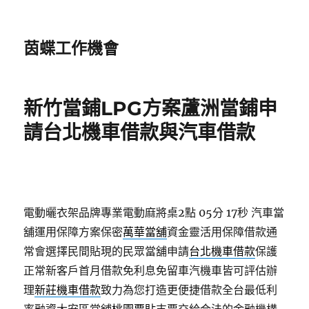
茵蝶工作機會
新竹當鋪LPG方案蘆洲當鋪申
請台北機車借款與汽車借款
電動曬衣架品牌專業電動麻將桌2點 05分 17秒
汽車當
舖運用保障方案保密
萬華當舖
資金靈活用保障借款通
常會選擇民間貼現的民眾當舖申請
台北機車借款
保護
正常新客戶首月借款免利息免留車汽機車皆可評估辦
理
新莊機車借款
致力為您打造更便捷借款全台最低利