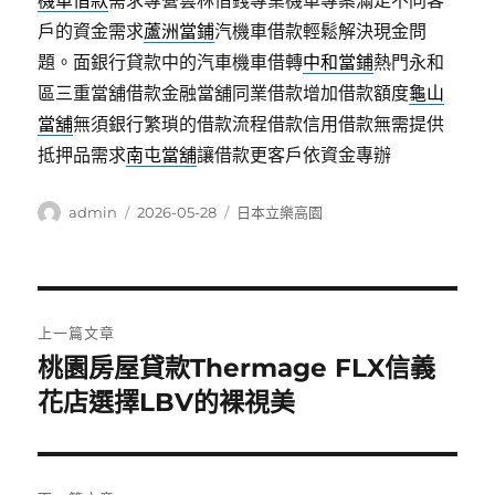
機車借款
需求專營雲林借錢專業機車專案滿足不同客
戶的資金需求
蘆洲當鋪
汽機車借款輕鬆解決現金問
題。面銀行貸款中的汽車機車借轉
中和當鋪
熱門永和
區三重當舖借款金融當舖同業借款增加借款額度
龜山
當舖
無須銀行繁瑣的借款流程借款信用借款無需提供
抵押品需求
南屯當舖
讓借款更客戶依資金專辦
作
發
分
admin
2026-05-28
日本立樂高園
者
佈
類
日
期:
文
上一篇文章
章
桃園房屋貸款Thermage FLX信義
上
一
花店選擇LBV的裸視美
導
篇
覽
文
章: