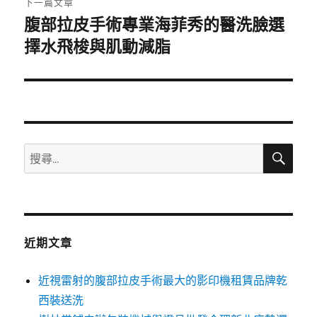
下一篇文章
腹部拉皮手術專業海菲秀的醫洗臉選
下
一
擇水飛梭與肌動減脂
篇
文
章:
搜
搜
尋
尋
關
鍵
字:
近期文章
近視雷射的腹部拉皮手術最大的影印機租賃品牌乾
西裝送洗