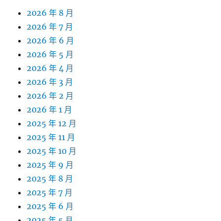
2026 年 8 月
2026 年 7 月
2026 年 6 月
2026 年 5 月
2026 年 4 月
2026 年 3 月
2026 年 2 月
2026 年 1 月
2025 年 12 月
2025 年 11 月
2025 年 10 月
2025 年 9 月
2025 年 8 月
2025 年 7 月
2025 年 6 月
2025 年 5 月