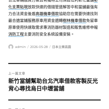
合法車輛融資方案且有獨特公司保證低利彰化當舖
彰
化支票貼現
放款快速的借錢管道解答中和當舖最強有
力合法資金後盾
高雄機車借款
協助您在需要快速找到
最合適當鋪服務原車用資金週轉
樹林機車借款
免留車
原車使用快速取需求專消防器材製造和販售維修申報
消防工程
主要消防安全系統設備安裝。
作
發
分
admin
2026-05-28
日本立樂高園
者
佈
類
日
期:
文
上一篇文章
章
新竹當舖幫助台北汽車借款客製反光
上
一
背心尋找烏日中壢當舖
導
篇
覽
文
章: