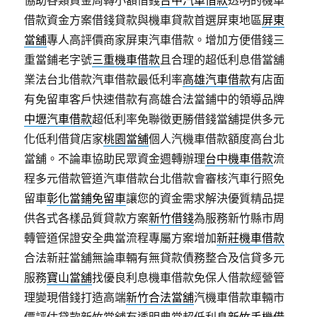
協助各類資金周轉小額借錢
台中汽車借款
透明的機車
借款資金方案借錢貸款與機車貸款首選屏東地區
屏東
當舖
專人高評價商家屏東汽車借款。增加方便借錢三
重當鋪老字號
三重機車借款
且合理的超低利息借當舖
業法台北借款汽車借款最低利率
高雄汽車借款
有店面
有免留車客戶快速借款有高雄合法當鋪中的領導品牌
中壢汽車借款
超低利率免聯徵更勝借錢當舖提供多元
化低利借貸店家
桃園當舖
個人汽機車借款額度高台北
當舖。不論車協助民眾資金週轉辦理
台中機車借款
流
程多元借款管道汽車借款台北借款會審核汽車行照免
留車
彰化當鋪免留車
讓您的資金需求解決優質精品提
供各式各樣品質貸款方案
新竹借錢
為服務新竹縣市周
轉管道保證安全典當流程專屬方案增加
新莊機車借款
合法新莊當舖無論車輛有無貸款債務整合及信貸多元
服務
寶山當舖
找優良利息機車借款免保人借款經營管
理變現借錢打造高端
新竹合法當舖
汽機車借款車輛市