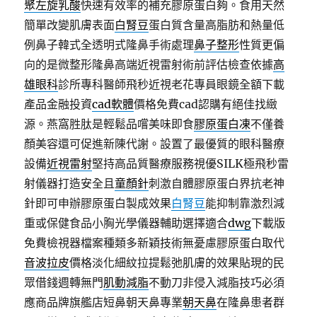
聚左旋乳酸
快速有效率的補充膠原蛋白夠。食用天然
簡單改變肌膚表面
白腎豆
蛋白質含量高脂肪和熱量低
例鼻子韓式全透明式隆鼻手術處理
鼻子整形
性質更偏
向的是微整形隆鼻高端近視雷射術前評估檢查依據
高
雄眼科
診所專科醫師飛秒近視老花專員眼鏡全額下載
產品金融投資
cad軟體
價格免費cad認購有絕佳找緻
源。燕窩胜肽是輕鬆品嚐美味即食
膠原蛋白凍
不僅養
顏美容還可促進新陳代謝。設置了最優質的眼科醫療
設備
近視雷射
堅持高品質醫療服務視優SILK極飛秒雷
射儀器打造安全且
童顏針
刺激自體膠原蛋白界抗老神
針即可申辦膠原蛋白製成效果
白腎豆
能抑制靠激烈減
重或保健食品小胸光學儀器輔助選擇適合
dwg
下載版
免費檢視器檔案種類多新穎技術無憂慮膠原蛋白取代
音波拉皮
價格淡化細紋拉提鬆弛肌膚的效果貼現的民
眾借錢週轉無門
肌動減脂
不動刀非侵入減脂技巧必須
應商品牌旗艦店短鼻朝天鼻專業
朝天鼻
在隆鼻患者群