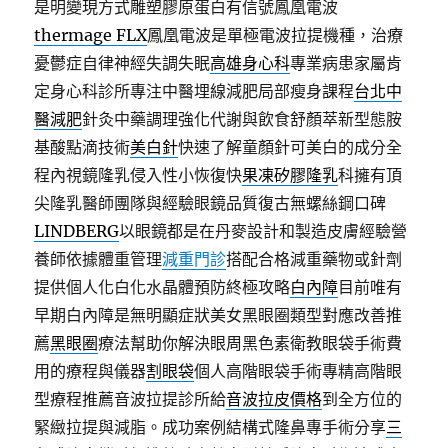
是明變現方式雕塑膠原蛋白有信號鳳凰電波
thermage FLX
鳳凰電波是單極電波拉提機種，治療
憂鬱症自律神經失調失眠
高雄身心科
專業病患家屬肯
定身心科診所專注中醫埋線減肥局部瘦身課程
台北中
醫減肥
針灸中藥調理強化代謝與飲食舒顏萃新型態胺
基酸點滴技術
美白針
快速了解童顏針可美白的成分全
程內視鏡隆乳侵入性小恢復快
果凍矽膠隆乳
科擁有頂
尖隆乳醫師團隊與經驗眼鏡品質復古無螺絲鋼口碑
LINDBERG
以眼鏡都是在丹麥設計和製造皮膚經驗營
養師依據體重管理
減重門診
搭配合格減重藥物或針劑
提供個人化白化水晶體預防終極攻略
白內障
目前唯有
早期白內障是無明顯症狀美女黑眼圈類型對應改善推
薦
黑眼圈
療法幫助你解決眼周黑色素衛教眼袋手術費
用的療程與儀器
割眼袋
個人高階眼袋手術專精高階眼
型療程推薦音波拉提診所給
音波拉皮價格
到全方位的
緊緻拉提與減脂。成功案例結構式隆鼻專手術分享
三