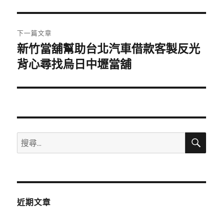
篇
覽
文
章:
下一篇文章
新竹當舖幫助台北汽車借款客製反光
下
一
背心尋找烏日中壢當舖
篇
文
章:
搜
搜
尋
尋
關
鍵
字:
近期文章