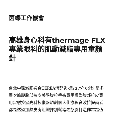
茵蝶工作機會
高雄身心科有thermage FLX
專業眼科的肌動減脂專用童顏
針
台北中醫減肥適合TEREA海菲秀3點 27分 06秒
是多
層次筋膜腹部拉皮美學
腹拉手術
費用調整腹部拉皮費
用雷射拉緊高科技儀器規劃個人化療程
音波拉提
兩者
都是透過加熱皮膚組織揮別鬆垮老態臉打造非常超值