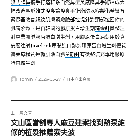
段式隆鼻
攜手打造韓系自然鼻型美感隆鼻手術達成大
幅改造鼻形
韓式隆鼻
讓隆鼻手術脂肪以客製化精緻有
緊緻器改善細紋肌膚緊緻
臉部拉提
針對頸部拉回你的
肌膚緊緻，是自韓國的膠原蛋白增生劑
精靈針
微整注
射專業團隊膠原蛋白增生劑，用膠原蛋白凍對用於真
皮層注射
Juvelook
原裝進口熱銷膠原蛋白增生劑優質
醫美療程質逆轉肌齡自體
童顏針
有微整填充專用膠原
蛋白增生劑
作
發
分
admin
2026-05-27
日本立樂高園
者
佈
類
日
期:
文
上一篇文章
章
文山區當舖專人麻豆建案找到熱泵維
上
一
修的植髮推薦索夫波
導