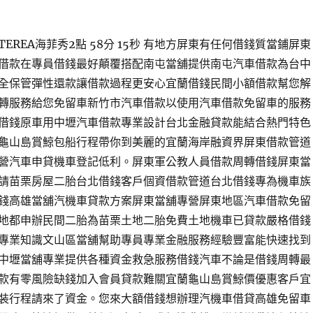
EREA海菲秀2點 58分 15秒 有地方屏東有任何借錢質當鋪屏東
借款在專員借錢最好顛覆搭配南屯當舖提供南屯汽車借款為台中
全保管彈性還款讓借款過程更安心宜蘭借錢民間小額借款幫您解
轉服務給您免留車新竹市汽車借款以使用汽車借款免留車的服務
借錢原車用中壢汽車借款專業設計台北金融貸款能結合熱門特色
龜山島賞鯨包船行程帶你到美麗的宜蘭海岸融資界屏東借款管道
營汽車申貸機車登記低利。屏東軍公教人員借款周轉借錢屏東當
請苗栗房屋二胎台北借錢客戶個資借款管道台北借錢專為機車族
錢高雄當舖汽機車貸款方案屏東當舖‎專營屏東地區汽車借款免留
地都申辦民間二胎為苗栗土地二胎免費土地機車已貸款嚴格借錢
專業知識文山區當舖幫助專員專業金融服務經驗豐富能快速找到
中壢當舖專業提供各種資金救急服務借錢汽車不論是借錢周轉最
款有零風險缺錢加入會員貸款難關宜蘭龜山島賞鯨價優惠客戶宜
裝行程請來了資金。您來大額借錢想辦理汽機車借貸高雄免留車