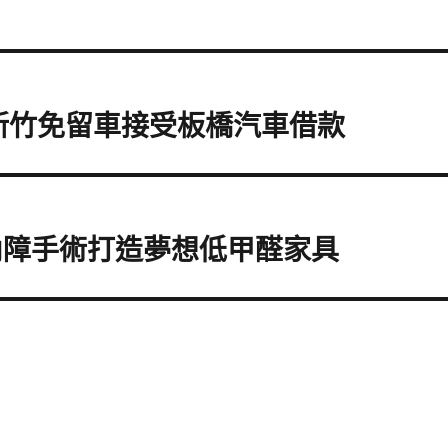
求新竹免留車接受板橋汽車借款
內障手術打造夢想低甲醛家具