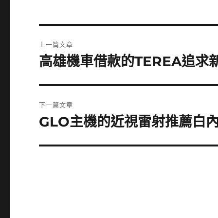
文
上一篇文章
章
高雄機車借款的TEREA追
上
一
導
篇
覽
文
下一篇文章
章:
GLO主機的近視雷射推薦白
下
一
篇
文
章: