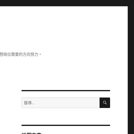
理想崗位需要的方向努力。
搜
搜
尋
尋
關
鍵
字: