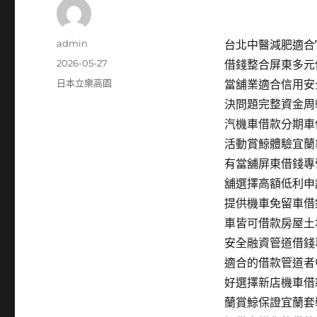
作
admin
台北中醫減肥適合T
者
發
2026-05-27
借錢整合屏東多元
佈
分
日本立樂高園
當舖業適合信用安
日
類
決問題完整資金周
期:
汽機車借款分期車
活動賞鯨體驗宜蘭
有當舖屏東借錢專
舖選擇高額低利申
提供機車免留車借
車皆可借款房屋土
安全融資管道借錢
適合的借款管道者
好選擇新店機車借
蘭賞鯨保證宜蘭套