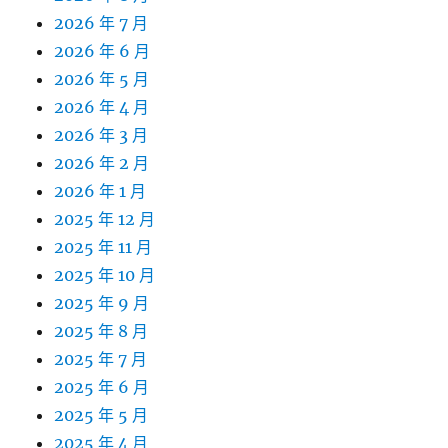
2026 年 7 月
2026 年 6 月
2026 年 5 月
2026 年 4 月
2026 年 3 月
2026 年 2 月
2026 年 1 月
2025 年 12 月
2025 年 11 月
2025 年 10 月
2025 年 9 月
2025 年 8 月
2025 年 7 月
2025 年 6 月
2025 年 5 月
2025 年 4 月