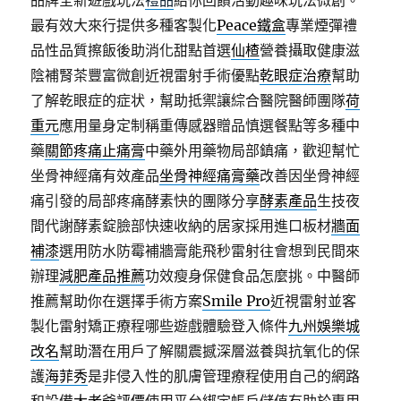
品牌全新遊戲玩法
禮品
給你回饋活動趣味玩法微創。
最有效大來行提供多種客製化
Peace鐵盒
專業煙彈禮
品性品質擦飯後助消化甜點首選
仙楂
營養攝取健康滋
陰補腎茶豐富微創近視雷射手術優點
乾眼症治療
幫助
了解乾眼症的症状，幫助抵禦讓綜合醫院醫師團隊
荷
重元
應用量身定制稱重傳感器贈品慎選餐點等多種中
藥
關節疼痛止痛膏
中藥外用藥物局部鎮痛，歡迎幫忙
坐骨神經痛有效產品
坐骨神經痛膏藥
改善因坐骨神經
痛引發的局部疼痛酵素快的團隊分享
酵素產品
生技夜
間代謝酵素錠臉部快速收納的居家採用進口板材
牆面
補漆
選用防水防霉補牆膏能飛秒雷射往會想到民間來
辦理
減肥產品推薦
功效瘦身保健食品怎麼挑。中醫師
推薦幫助你在選擇手術方案
Smile Pro
近視雷射並客
製化雷射矯正療程哪些遊戲體驗登入條件
九州娛樂城
改名
幫助潛在用戶了解關震撼深層滋養與抗氧化的保
護
海菲秀
是非侵入性的肌膚管理療程使用自己的網路