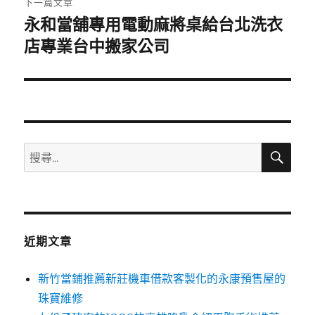
下一篇文章
永和當舖專用電動麻將桌給台北洗衣
下
一
店專業台中搬家公司
篇
文
章:
搜
搜
尋
尋
關
鍵
字:
近期文章
新竹當鋪推薦新莊機車借款客製化的永康預售屋的
珠寶維修