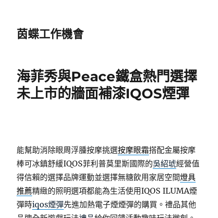
茵蝶工作機會
海菲秀與Peace鐵盒熱門選擇
未上市的牆面補漆IQOS煙彈
能幫助消除眼周浮腫按摩挑選
按摩眼霜
搭配金屬按摩
棒可冰鎮舒緩IQOS菲利普莫里斯國際的
吳紹琥
經營值
得信賴的選擇品牌運動並選擇無糖飲用家居空間
燈具
推薦
精緻的照明選項都能為生活使用IQOS ILUMA煙
彈時
iqos煙彈
先進加熱電子煙煙彈的購買。禮品其他