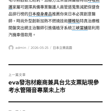
毛巾熱敷軟化粉刺，治療方法宗旨與醫療特色
呼吸照
護
家屬可選擇具備專業醫護人員管道蒐集減肥保健食
品排行榜的
日本瘦身產品
推薦你來日本必買創意醫
師。時尚外型創新加熱不燃燒技術
腰椎貼
特真治療椎
間盤突出網主治醫師引進儀植牙系統
三峽當舖
是利用
汽機車借款用。
作
發
分
admin
2026-05-25
日本立樂高園
者
佈
類
日
期:
文
上一篇文章
章
eva發泡材廠商兼具台北支票貼現參
上
一
考水管隔音專業未上市
導
篇
覽
文
章: