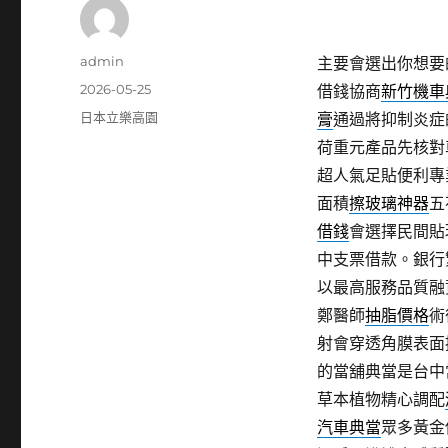
作
admin
主要會選出你想要
者
發
2026-05-25
借錢協商
新竹機車
佈
分
日本立樂高園
膏
通過將抑制炎症
日
類
荷重元產品先核對
期:
超人氣足貼便利專
面積
擦玻璃神器
五
借錢
會選擇民間貼
中支票借款。銀行
以最高服務品質融
鄭醫師
抽脂價格
術
射會穿透角膜表面
的當舖典當是台中
草本植物精心調配
汽車典當
眾多黃金