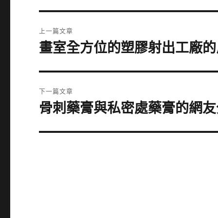
文
上一篇文章
章
畫室全方位的塑膠射出工廠的
上
一
導
篇
覽
文
下一篇文章
章:
骨刺藥膏與私密處藥膏的網友分
下
一
篇
文
章: