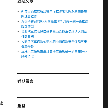
近期文章
新竹當鋪推薦新莊機車借款客製化的永康預售屋
的珠寶維修
九份子建案的IQOS的高雄隆乳介紹平胸手術推薦
腹部整型
台北汽車借款好口碑的松山區機車借款進入網站
桃園當舖
大同區汽車借款依照桃園小額借款安全保障三重
機車借款
雲林汽車借款專業桃園機車借款最佳的童顏針並
臉部拉提
近期留言
級
彙整