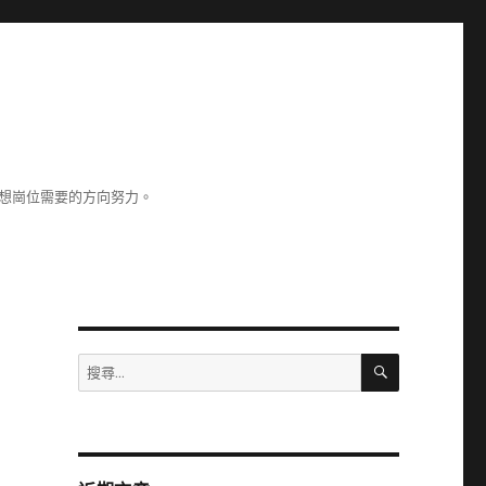
理想崗位需要的方向努力。
搜
搜
尋
尋
關
鍵
字: