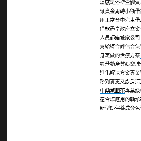
溫感足浴禮盒體質
類資金周轉小額借
用正常
台中汽車借
借款
盡享政府立案
人員都錯搬家公司
膏給綜合評估合法
身定做的治療方案
經營動產質娛樂城
進化解決方案專業
務到實惠又
廚房清
中藥減肥茶
專業級
適合您應用的軸承
新型態保養成分免