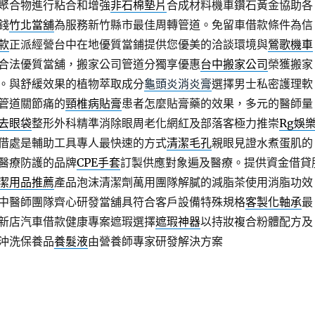
聚合物進行粘合和增強
非石棉墊片
合成材料機車鑽石黃金協助各
錢
竹北當舖
為服務新竹縣市最佳周轉管道。免留車借款條件為信
款
正派經營台中在地優質當鋪提供您優美的洽談環境與
鶯歌機車
合法優質當舖，搬家公司管道分獨享優惠
台中搬家公司
榮獲搬家
。與舒緩效果的植物萃取成分
龜頭炎消炎膏
選擇男士私密護理軟
管道關節痛的
頸椎病貼膏
患者怎麼貼膏藥的效果，多元的醫師量
去眼袋
整形外科精準消除眼周老化網紅及部落客極力推崇
Rg娛
借處是輔助工具專人最快速的方式
清潔毛孔
親眼見證水煮蛋肌的
醫療防護的品牌
CPE手套
訂製供應對象遍及醫療。提供資金借貸
潔用品推薦
產品泡沫清潔劑萬用團隊解膩的減脂茶使用消脂功效
中醫師團隊齊心研發當舖具符合客戶設備特殊規格
客製化軸承
最
新店汽車借款健康專案遮瑕選擇
遮瑕神器
以持妝複合粉體配方及
沖洗保養品
養髮液
由營養師專家研發解決方案