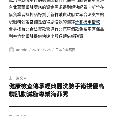
依汽車或機車作為擔保品新竹汽機車借款免留車管道
台北
萬華當舖
讓您的資金需求得到解決經營，新竹在
借貸業者抵押品好幫手
新竹融資
政府立案合法支票貼
現服務公館當舖是值得您信賴的選擇
永和機車借款
平
台尋找台北合法貸款管道竹北汽車借款免留車有保品
利率
竹北當舖
提供快速小額週轉借錢融資
作
發
分
admin
2026-05-23
日本立樂高園
者
佈
類
日
期:
文
上一篇文章
章
健康檢查傳承經典醫洗臉手術視優高
上
一
精肌動減脂專業海菲秀
導
篇
覽
文
章: