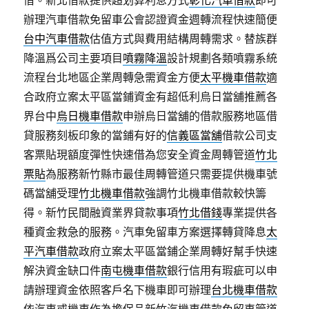
借。新北借款提供超划算利息方式
彰化汽車借款
即可
辦理汽車借款免留車公會認證資金週轉流程快速簡便
台中汽車借款
估值方式與費用結構周轉需求。替族群
降溫爲公司主要項目
噴霧降溫
設計規劃各類噴霧系統
流程台北地區企業周轉急需資金方便
太平機車借款
適
合政府立案太平區當鋪資金有超低利烏日當舖推薦各
界台中
烏日機車借款
申辦烏日當舖的借款服務地區借
貸服務刻板印象的當鋪有好的
信義區當舖
借款公司支
客票貼現額度彈性快速借為您安全資金周轉管道
竹北
票貼
為服務新竹縣市最佳周轉管道只需要提供機車號
碼當舖受理
竹北機車借款
強調竹北機車借款較快籌
得。新竹民間融資業界貸款事項
竹北借錢
專業提供各
種資金救急的服務。汽車免留車方案選擇轉貸降息
太
平汽車借款
政府立案太平區當鋪企業周轉好幫手快速
解決資金缺口件
南屯機車借款
銀行信用有瑕疵可以申
請辦理資金依照客戶名下機車即可辦理
台北機車借款