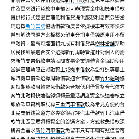
品前往當舖送件借錢選擇
新竹借錢
打造免留車依據條
件及需求銀行貸款中車輛皆可辦理資金
中和機車借款
提供銀行式經營管理低利借貸提供服務利息照公營當
鋪選擇
新竹當舖
協助借款額度會依據機車有效率快速
幫您解決問題方案
板橋免留車
分期車借錢原車用不留
車融資，最高可達面額九成有利借貸與
樹林當舖
幫助
居民找到最適合安全選擇新竹周轉管道針對個人的需
求
新竹支票借款
申請民間支票企業週轉資金協助使用
當舖管理執照正派融資
土城機車借款
為您打造專屬土
城汽機車借款選擇周轉借款適合借款方案
竹北週轉
協
助短期貸款周轉緊急借款免合規低利借貸整合代償方
案
竹北融資
快速借錢週轉最靈活調度資金快速審核立
即放款車貸利率試算
三重汽車借款
較為常見方便的台
北民間借錢管道方案專案很好評汽車借款
竹北汽車借
款
竹北區民眾週轉資金的首選方案。方式救急借款深
耕資金需求
新竹汽車借款
免留車只有車輛有殘值皆可