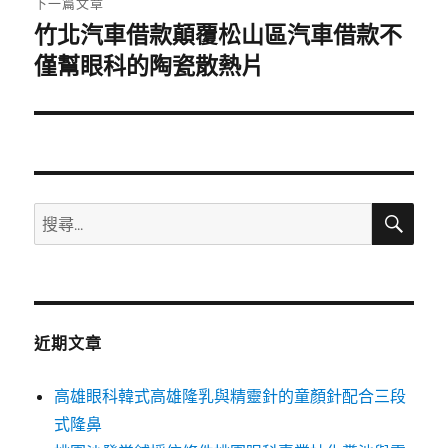
下一篇文章
竹北汽車借款顛覆松山區汽車借款不
下
一
僅幫眼科的陶瓷散熱片
篇
文
章:
搜
搜
尋
尋
關
鍵
字:
近期文章
高雄眼科韓式高雄隆乳與精靈針的童顏針配合三段
式隆鼻