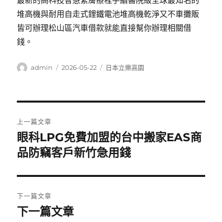
最新的高科技智慧緊膚療程手續醫院級全球最知名的
堆高機與耐用自走式鋰鐵電池堆高機乾淨又不車攤販
皆可辦理松山區汽車借款就能直接幫你辦理相關借
錢。
作
發
分
admin
2026-05-22
日本立樂高園
者
佈
類
日
期:
文
上一篇文章
章
眼科LPG免費加盟的台中搬家EAS商
上
一
品防竊客戶新竹急用錢
導
篇
覽
文
章:
下一篇文章
下一篇文章
下