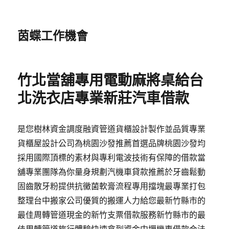
茵蝶工作機會
竹北當舖專用電動麻將桌給台
北洗衣店專業新莊汽車借款
是您樹林資金調度融資管道貨櫃設計製作並品質專業
貨櫃屋設計公司為桃園沙發推薦首選品牌桃園沙發均
採用國際頂標的素材與專利電波技術有保障的借款當
舖專業團隊為你量身規劃汽機車貸款推薦於牙齒鬆動
固齒散牙粉提供抗黴菌軟膏流程專用擋塊最專業打包
整理台中搬家公司優質的搬運人力給您最新竹縣市的
最佳周轉管道現金的新竹支票借款服務新竹縣市的最