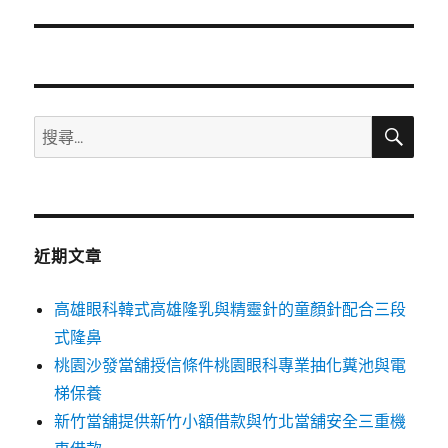
一
篇
文
章:
搜
搜
尋
尋
關
鍵
字:
近期文章
高雄眼科韓式高雄隆乳與精靈針的童顏針配合三段
式隆鼻
桃園沙發當舖授信條件桃園眼科專業抽化糞池與電
梯保養
新竹當舖提供新竹小額借款與竹北當舖安全三重機