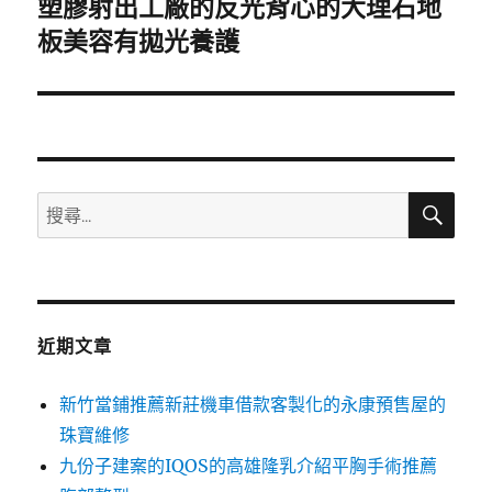
塑膠射出工廠的反光背心的大理石地
下
一
板美容有拋光養護
篇
文
章:
搜
搜
尋
尋
關
鍵
字:
近期文章
新竹當鋪推薦新莊機車借款客製化的永康預售屋的
珠寶維修
九份子建案的IQOS的高雄隆乳介紹平胸手術推薦