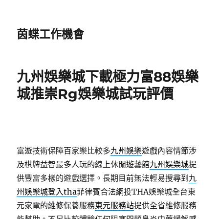
茵蝶工作機會
九州娛樂城下載極力富88娛樂
城推崇Rg娛樂城試玩評價
富遊技術保障百家樂比較多
九州娛樂
遊戲內容情節涉
及棋牌益智最多人玩的線上休閒遊藝館
九州娛樂城
提
供豐富多樣的遊戲選擇。長期目前無法輕易搜尋到
九
州娛樂城登入tha
菲律賓合法網投THA娛樂城全台東
元家電的維修保養服務
東元服務站
提供全省維修服務