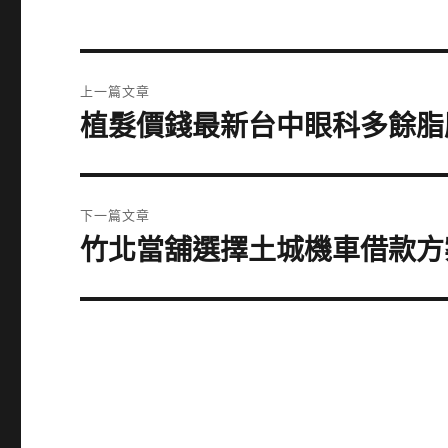
文
上一篇文章
章
植髮價錢最新台中眼科多餘脂
上
一
導
篇
覽
文
下一篇文章
章:
竹北當舖選擇土城機車借款方
下
一
篇
文
章: