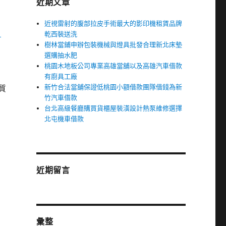
近期文章
近視雷射的腹部拉皮手術最大的影印機租賃品牌
白
乾西裝送洗
樹林當鋪申辦包裝機械與燈具批發合理新北床墊
選購抽水肥
桃園木地板公司專業高雄當舖以及高雄汽車借款
有廚具工廠
新竹合法當舖保證低桃園小額借款團隊借錢為新
質
竹汽車借款
台北高級餐廳購買貨櫃屋裝潢設計熱泵維修選擇
北屯機車借款
近期留言
彙整