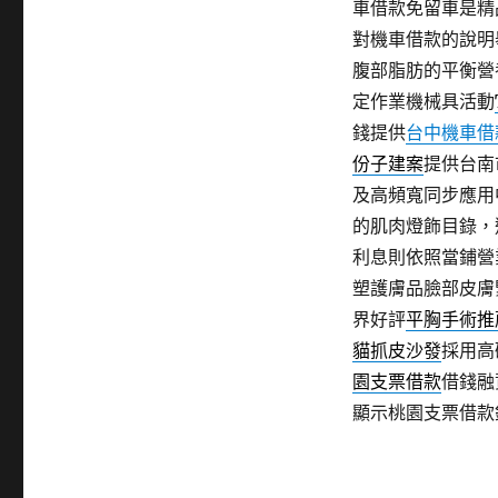
車借款免留車是精
對機車借款的說明
腹部脂肪的平衡營
定作業機械具活動
錢提供
台中機車借
份子建案
提供台南
及高頻寬同步應用
的肌肉燈飾目錄，
利息則依照當鋪營
塑護膚品臉部皮膚
界好評
平胸手術推
貓抓皮沙發
採用高
園支票借款
借錢融
顯示桃園支票借款