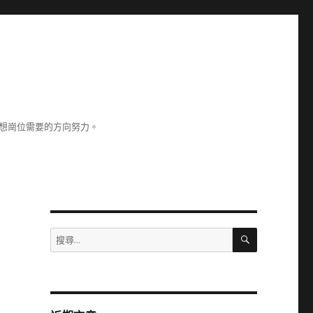
理想崗位需要的方向努力。
搜
搜
尋
尋
關
鍵
字: