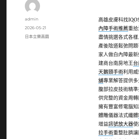
作
admin
高雄皮膚科找IQOS
者
發
2026-05-21
內障手術推薦
重拾
佈
分
日本立樂高園
盡情挑選各式各樣
日
類
產後陰道鬆弛問題
期:
家人做白內障最新
建商台南房地王
台
天鵝頸手術
利用威
舖
專業解答提供多
腹部拉皮技術精準
供完整的資金周轉
擁有豐富修電腦知
體雕儀器法式纖體
增益
訊號放大器
使
拉手術
重整肚臍讓