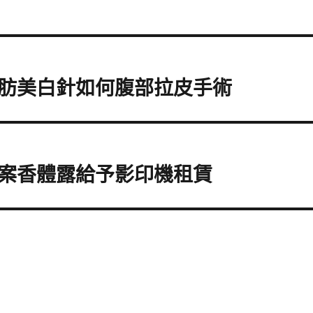
肪美白針如何腹部拉皮手術
案香體露給予影印機租賃