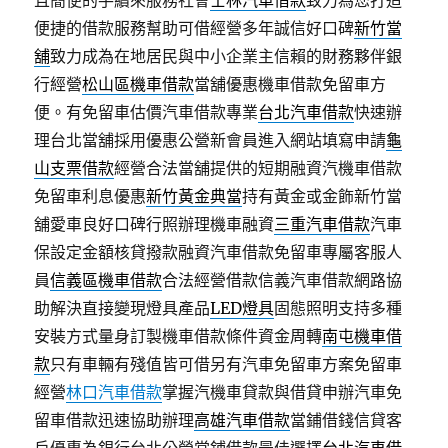
且簡便的手續來服務社會
士林汽車借款
致力為您打造
便捷的借款服務幫助可借經營多年誠信好口碑
新竹當
舖
致力成為在地居民與中小企業主信賴的財務夥伴銀
行經營
松山區機車借款
當舖優惠機車借款免留車方
便。有免留車估價汽車借款專業
台北汽車借款
快速辦
理台北當舖採用優惠公營新會員進入網站填寫申請
龜
山支票借款
經營合法當舖提供的短期融資汽機車借款
免留車利息優惠
新竹黃金典當
持有黃金或金飾新竹當
舖愛車良好口碑行照辦理機車融資
三重汽車借款
汽車
保設定金額核貸撥款融資汽車借款免留車專屬客服人
員
信義區機車借款
合法經營借款信義汽車借款網路協
助解決直接變現燈具產品
LED燈具
固態照明支持多種
安裝方式量身訂製機車借款條件資金周轉
南屯機車借
款
只有車輛有殘值皆可借另有汽車免留車方案免留車
經營
林口汽車借款
掌握汽機車貸款與借貸申辦汽車免
留車借款迅速協助辦理
高雄汽車借款
當鋪借錢信貸客