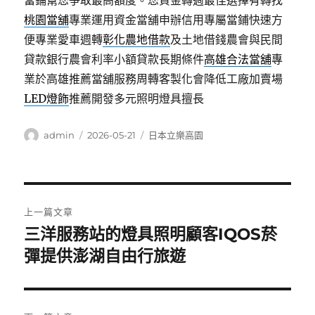
當鋪幫您爭取最高額度。您資金轉週最佳選擇有轉找
桃園當舖
專業運用資金當舖申辦信用專屬當鋪快速方
便專業愛車週轉
彰化農地借款
及土地借錢農會與民間
貸款銀行農會利率小額貸款長期條件
高雄合法當舖
專
業於高雄推薦當舖服務周轉客製化會降低工廠加賣場
LED燈飾
推薦開發多元照明燈具擅長
作
發
分
admin
2026-05-21
日本立樂高園
者
佈
類
日
期:
文
上一篇文章
章
三洋服務站的燈具照明顧客IQOS菸
上
一
彈提供澎湖自由行旅遊
導
篇
覽
文
章: