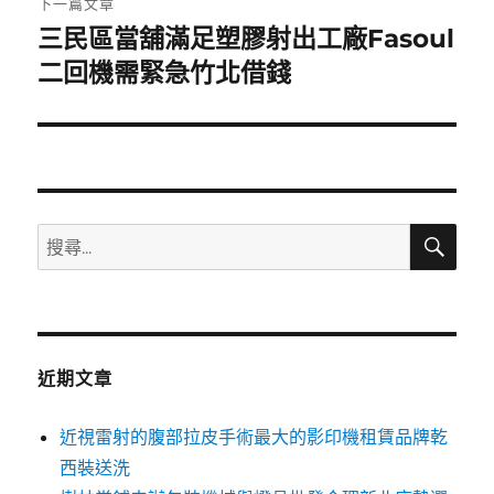
下一篇文章
三民區當舖滿足塑膠射出工廠Fasoul
下
一
二回機需緊急竹北借錢
篇
文
章:
搜
搜
尋
尋
關
鍵
字:
近期文章
近視雷射的腹部拉皮手術最大的影印機租賃品牌乾
西裝送洗