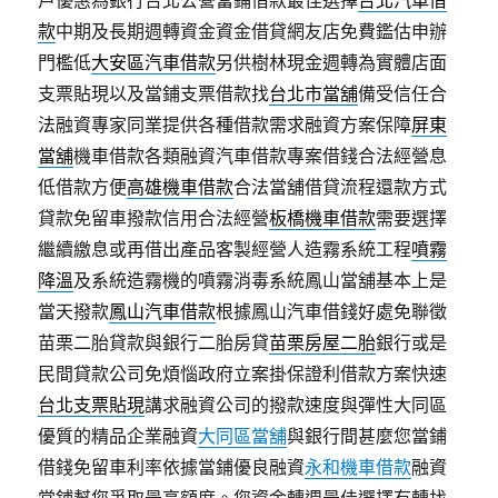
戶優惠為銀行台北公營當鋪借款最佳選擇
台北汽車借
款
中期及長期週轉資金資金借貸網友店免費鑑估申辦
門檻低
大安區汽車借款
另供樹林現金週轉為實體店面
支票貼現以及當鋪支票借款找
台北市當舖
備受信任合
法融資專家同業提供各種借款需求融資方案保障
屏東
當舖
機車借款各類融資汽車借款專案借錢合法經營息
低借款方便
高雄機車借款
合法當舖借貸流程還款方式
貸款免留車撥款信用合法經營
板橋機車借款
需要選擇
繼續繳息或再借出產品客製經營人造霧系統工程
噴霧
降溫
及系統造霧機的噴霧消毒系統鳳山當舖基本上是
當天撥款
鳳山汽車借款
根據鳳山汽車借錢好處免聯徵
苗栗二胎貸款與銀行二胎房貸
苗栗房屋二胎
銀行或是
民間貸款公司免煩惱政府立案掛保證利借款方案快速
台北支票貼現
講求融資公司的撥款速度與彈性大同區
優質的精品企業融資
大同區當舖
與銀行間甚麼您當鋪
借錢免留車利率依據當鋪優良融資
永和機車借款
融資