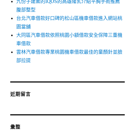
九份子建案的IQOS的高雄隆乳介紹平胸手術推薦
腹部整型
台北汽車借款好口碑的松山區機車借款進入網站桃
園當舖
大同區汽車借款依照桃園小額借款安全保障三重機
車借款
雲林汽車借款專業桃園機車借款最佳的童顏針並臉
部拉提
近期留言
彙整