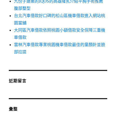
九份子建案的IQOS的高雄隆乳介紹平胸手術推薦
腹部整型
台北汽車借款好口碑的松山區機車借款進入網站桃
園當舖
大同區汽車借款依照桃園小額借款安全保障三重機
車借款
雲林汽車借款專業桃園機車借款最佳的童顏針並臉
部拉提
近期留言
彙整