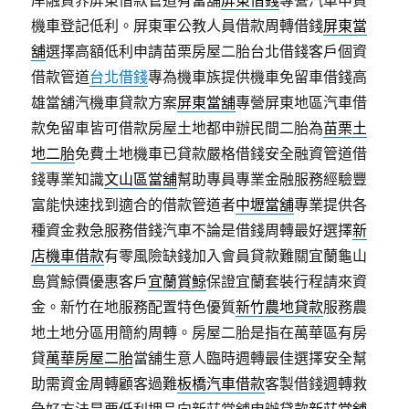
岸融資界屏東借款管道有當舖
屏東借錢
專營汽車申貸
機車登記低利。屏東軍公教人員借款周轉借錢
屏東當
舖
選擇高額低利申請苗栗房屋二胎台北借錢客戶個資
借款管道
台北借錢
專為機車族提供機車免留車借錢高
雄當舖汽機車貸款方案
屏東當舖
‎專營屏東地區汽車借
款免留車皆可借款房屋土地都申辦民間二胎為
苗栗土
地二胎
免費土地機車已貸款嚴格借錢安全融資管道借
錢專業知識
文山區當舖
幫助專員專業金融服務經驗豐
富能快速找到適合的借款管道者
中壢當舖
專業提供各
種資金救急服務借錢汽車不論是借錢周轉最好選擇
新
店機車借款
有零風險缺錢加入會員貸款難關宜蘭龜山
島賞鯨價優惠客戶
宜蘭賞鯨
保證宜蘭套裝行程請來資
金。新竹在地服務配置特色優質
新竹農地貸款
服務農
地土地分區用簡約周轉。房屋二胎是指在萬華區有房
貸
萬華房屋二胎
當舖生意人臨時週轉最佳選擇安全幫
助需資金周轉顧客過難
板橋汽車借款
客製借錢週轉救