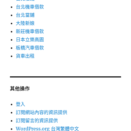
台北機車借款
台北當鋪
大陸新娘
新莊機車借款
日本立樂高園
板橋汽車借款
貨車出租
其他操作
登入
訂閱網站內容的資訊提供
訂閱留言的資訊提供
WordPress.org 台灣繁體中文