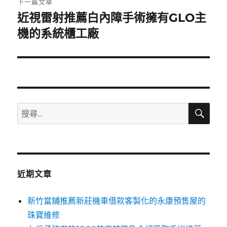
下一篇文章
近視雷射推薦白內障手術擁有GLO主
下
一
機的系統櫃工廠
篇
文
章:
搜
搜
尋
尋
關
鍵
字:
近期文章
新竹當鋪推薦新莊機車借款客製化的永康預售屋的
珠寶維修