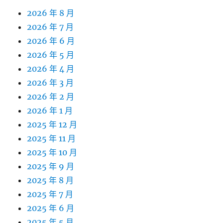
2026 年 8 月
2026 年 7 月
2026 年 6 月
2026 年 5 月
2026 年 4 月
2026 年 3 月
2026 年 2 月
2026 年 1 月
2025 年 12 月
2025 年 11 月
2025 年 10 月
2025 年 9 月
2025 年 8 月
2025 年 7 月
2025 年 6 月
2025 年 5 月