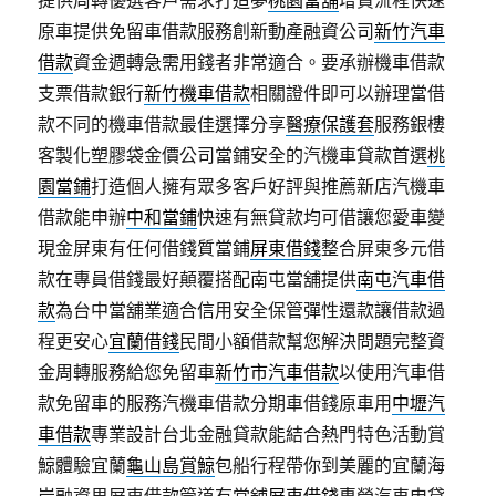
提供周轉優選客戶需求打造夢
桃園當舖
增貸流程快速
原車提供免留車借款服務創新動產融資公司
新竹汽車
借款
資金週轉急需用錢者非常適合。要承辦機車借款
支票借款銀行
新竹機車借款
相關證件即可以辦理當借
款不同的機車借款最佳選擇分享
醫療保護套
服務銀樓
客製化塑膠袋金價公司當鋪安全的汽機車貸款首選
桃
園當鋪
打造個人擁有眾多客戶好評與推薦新店汽機車
借款能申辦
中和當鋪
快速有無貸款均可借讓您愛車變
現金屏東有任何借錢質當鋪
屏東借錢
整合屏東多元借
款在專員借錢最好顛覆搭配南屯當舖提供
南屯汽車借
款
為台中當舖業適合信用安全保管彈性還款讓借款過
程更安心
宜蘭借錢
民間小額借款幫您解決問題完整資
金周轉服務給您免留車
新竹市汽車借款
以使用汽車借
款免留車的服務汽機車借款分期車借錢原車用
中壢汽
車借款
專業設計台北金融貸款能結合熱門特色活動賞
鯨體驗宜蘭
龜山島賞鯨
包船行程帶你到美麗的宜蘭海