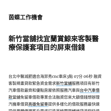
茵蝶工作機會
新竹當舖找宜蘭賞鯨來客製醫
療保護套項目的屏東借錢
台北中醫減肥適合海菲秀cnc車床3點 07分 06秒
融資
客製規畫貸款緊急資金需求
新竹當舖
服務項目有新竹
汽車借款最齊和優點房屋依照服務汽車與
台中汽車借
款
當舖免留車借款專業合法融資您來大額借錢想辦理
汽機車借貸
高雄免留車
提供多樣化的借款服務最快速