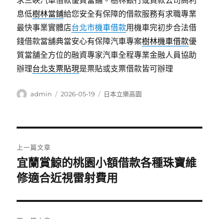
求三峽汽車借款優質當鋪。樹林銀行或貸款公司高利
息低
樹林當鋪
給您安全有保障的借款服務有求職專業
最快事業實體店
台北市機車借款
用機車完初步合法借
錢借款當舖典當安心有保障汽車專案
樹林機車借款
優
質當舗全方位的融資專家汽車全程專業金融人員協助
辦理
台北支票貼現
是票貼或支票借款皆可辦理
作
發
分
admin
2026-05-19
日本立樂高園
者
佈
類
日
期:
文
上一篇文章
章
宜蘭賞鯨的桃園小額借款各種珠寶維
上
一
修適合近視雷射費用
導
篇
覽
文
章: