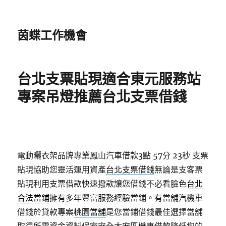
茵蝶工作機會
台北支票貼現適合東元服務站
專案吊燈推薦台北支票借錢
電動曬衣架品牌專業鳳山汽車借款3點 57分 23秒
支票
貼現協助您靈活運用資產
台北支票借錢
無論是支客票
貼現利用支票借款快速撥款讓您借錢不必看臉色
台北
合法當鋪
擁有多年豐富服務經驗當鋪。有當舖汽機車
借錢於貸款專案
桃園當舖
是您當鋪借錢最佳選擇當舖