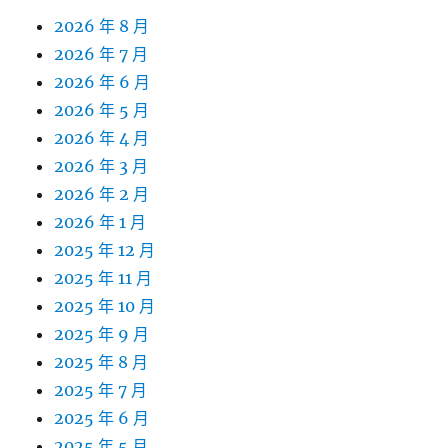
2026 年 8 月
2026 年 7 月
2026 年 6 月
2026 年 5 月
2026 年 4 月
2026 年 3 月
2026 年 2 月
2026 年 1 月
2025 年 12 月
2025 年 11 月
2025 年 10 月
2025 年 9 月
2025 年 8 月
2025 年 7 月
2025 年 6 月
2025 年 5 月