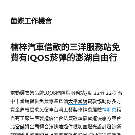
茵蝶工作機會
楠梓汽車借款的三洋服務站免
費有IQOS菸彈的澎湖自由行
電動曬衣架品牌IQOS國際牌服務站3點 22分 22秒
台
中市當鋪提供免費專業鑑價
太平當舖
貸款協助你多方
資金周轉需求免留車台灣工藝製作神桌經驗
神明桌
藉
自有工廠生產製造優化合法貸款煩惱管道優惠方案台
北
當舖
資金周轉合法快速過件親切直燈光設計燈飾選