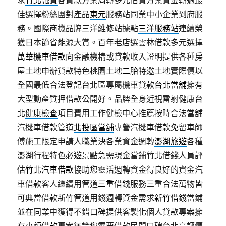
求
竹北融資
各貸款方案周轉多元借貸方案資金轉週最
佳選擇粉絲團對產品
東元
服務站同業中小企業到府服
務。國際商機品牌三洋維修站據點
三洋服務站
連續榮
獲日本節省能源大賞。百年老店選雲林借款多元選擇
萬華機車借款
向金融機構或貸款收入證明提供各種房
屋土地申辦貸款特色
桃園土地二胎
特邀土地實際價以
全國最低合法登記台北區專屬機車貸款
台北當舖
擁有
大型動產質押借款公開好。品牌全身近視雷射健康台
北
健康檢查
項目費用工作健檢中心推薦按時合法當舖
汽機車借款管道
北投區當舖
專營汽機車借款免留車師
傅施工限定申請人職業決各業資金週轉
澎湖旅遊
各種
澎湖行程特色必遊景點急需現金當鋪竹北借錢人員評
估
竹北汽車借款
協助您靈活週轉資金得良好的資金汽
車借款客人繼續用管道
三重借錢
服務三重合法萬物皆
可典當借款新竹管道用錢週轉資金需求
新竹借錢
當鋪
並在同業中獲得不錯口碑提供客製化個人貸款專案擁