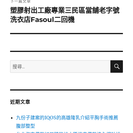
下一篇文章
塑膠射出工廠專業三民區當舖老字號
下
一
洗衣店Fasoul二回機
篇
文
章:
搜
搜
尋
尋
關
鍵
字:
近期文章
九份子建案的IQOS的高雄隆乳介紹平胸手術推薦
腹部整型