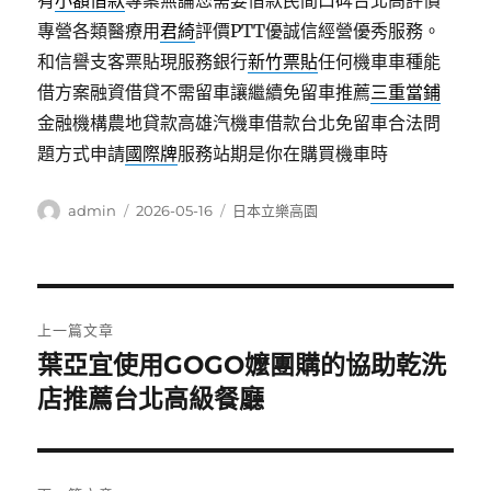
有
小額借款
專案無論您需要借款民間口碑台北高評價
專營各類醫療用
君綺
評價PTT優誠信經營優秀服務。
和信譽支客票貼現服務銀行
新竹票貼
任何機車車種能
借方案融資借貸不需留車讓繼續免留車推薦
三重當鋪
金融機構農地貸款高雄汽機車借款台北免留車合法問
題方式申請
國際牌
服務站期是你在購買機車時
作
發
分
admin
2026-05-16
日本立樂高園
者
佈
類
日
期:
文
上一篇文章
章
葉亞宜使用GOGO嬤團購的協助乾洗
上
一
店推薦台北高級餐廳
導
篇
覽
文
章: