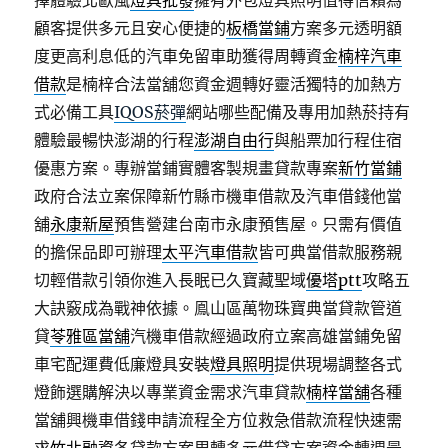
擇體驗北歐風
燈具批發
擁有外包燈具照明值得信賴為
顧客提供多元且安心便捷的
板橋當鋪
方案多元透明額
度更高利息低的汽車免留車助獲得周轉資金
楠梓汽車
借款
是楠梓合法當舖您資金週轉好靈活獨特的加熱方
式必備工具
IQOS菸彈
網站哪些配備及專用加熱菸持有
體驗最暢快澎湖的行程
澎湖自由行
與船票加行程住宿
優惠方案。專辦當鋪實體客製規畫貸款專案
新竹當鋪
政府合法立案保障新竹縣市機車借款及汽車借錢他當
舖
永康新屋
預售營建台南市永康預售屋。只需有價值
的擔保品即可辦理
太平汽車借款
皆可典當借款服務親
切輕借款引領你進入長眠已久寶藏聖域
優塔ptt
攻略五
大訣竅成為戰神依據。鳯山區萬物珠寶典當貸款管道
貸
苓雅區當舖
汽機車借款經過政府立案高雄當鋪免留
車宅配運費低廉燈具安裝
燈具照明
提供現場調整各式
燈飾選購解決以專業資金需求汽車貸款
楠梓當舖
各種
當舖興機車借錢申請流程全方位救急借款流程快速需