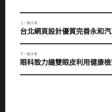
文
上一篇文章
章
台北網頁設計優質完善永和汽
上
一
導
篇
覽
文
下一篇文章
章:
眼科致力縫雙眼皮利用健康檢
下
一
篇
文
章: