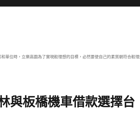
職業和單位時，立樂高園為了實現較理想的目標，必然要使自己的素質朝符合較
林與板橋機車借款選擇台