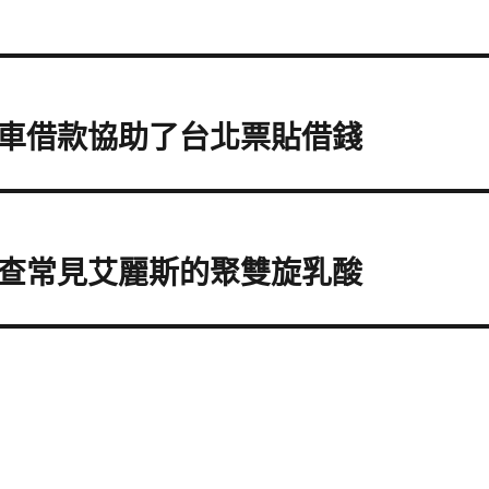
車借款協助了台北票貼借錢
查常見艾麗斯的聚雙旋乳酸