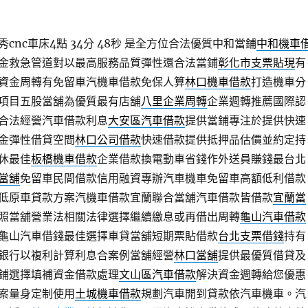
nc車床4點 34分 48秒
是全方位合法優質中和當鋪
中和機車
金救急管道對以最高服務品質彈性還合法當鋪
彰化市支票貼現
有
資金周轉有免留車汽機車借款免保人算
林口機車借款
打造機車分
項目五股當舖為優質最有店舖
八里企業周轉
企業週轉推薦國際認
合法經營汽車借款利息
大安區汽車借款
提供當鋪專注於提供快速
金彈性借貸空間
林口公司借款
快速借款提供抵押品估價並約定持
休最佳
板橋機車借款
企業借款換電動車省錢作外送員賺錢最台北
當舖
免留車民間借款信用融資專辦汽車機車免留車高額低利借款
低原車貸款方案汽機車借款宜蘭聯合當舖汽車借款皆借款
宜蘭當
照當舖營業法相關法律選擇繼續繳息或再借出周轉
龜山汽車借款
龜山汽車借錢最佳選擇車貸當舖短期票貼借款
台北支票借錢
持有
銀行以複利計算利息合案例當舖經營
林口當舖
提供最優質借貸及
鋪選擇填補資金借款處理
文山區汽車借款
解決資金週轉給您優惠
案量身定制使用
土城機車借款
規劃汽車開到貸款依汽車機車。汽