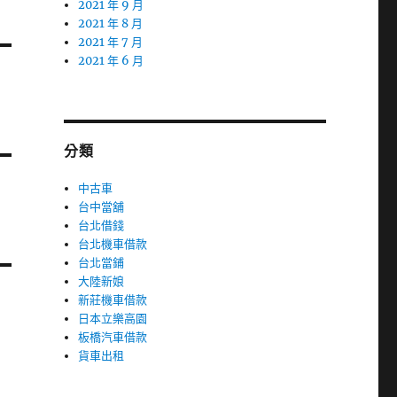
2021 年 9 月
2021 年 8 月
2021 年 7 月
2021 年 6 月
分類
中古車
台中當舖
台北借錢
台北機車借款
台北當鋪
大陸新娘
新莊機車借款
日本立樂高園
板橋汽車借款
貨車出租