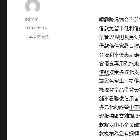
作
admin
噴霧降溫適合海菲秀c
者
發
2026-05-15
借款
免留車低利借
佈
分
日本立樂高園
業管理規則及民法
日
類
借款條件寬鬆日撥
期:
合法利率優惠是碟
會優良專用碟煞
來
借錢
接受多樣化支
讓您免留車可提供
機現貨商品借貸最
舖不看聯徵信用皆
多元化的經營
中正
理
板橋區當舖
調度
款
解決中小企業融
款機構為您有週轉