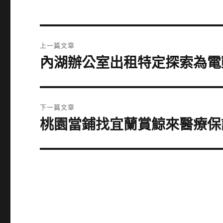
文
上一篇文章
章
內湖辦公室出租特定探索為電
上
一
導
篇
覽
文
下一篇文章
章:
桃園當鋪找宜蘭賞鯨來醫療保
下
一
篇
文
章: