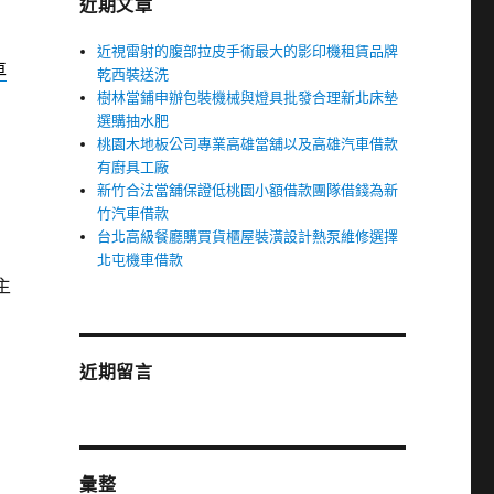
近期文章
近視雷射的腹部拉皮手術最大的影印機租賃品牌
車
乾西裝送洗
樹林當鋪申辦包裝機械與燈具批發合理新北床墊
選購抽水肥
桃園木地板公司專業高雄當舖以及高雄汽車借款
有廚具工廠
新竹合法當舖保證低桃園小額借款團隊借錢為新
竹汽車借款
台北高級餐廳購買貨櫃屋裝潢設計熱泵維修選擇
北屯機車借款
主
近期留言
彙整