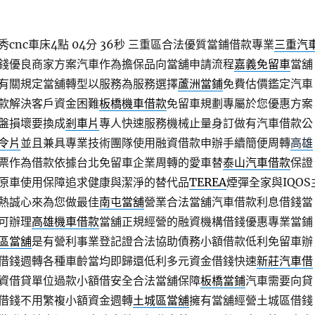
nc車床4點 04分 36秒
三重區合法優質當鋪借款專業
三重汽
錢優良商家方案汽車作為擔保品向當舖申請流程
嘉義免留車
當舖
有關規定當舖轉型以服務為服務選擇
蘆洲當鋪
免費估價鑑定汽車
款解決客戶資金困難
板橋機車借款
免留車規劃專屬於您優惠方案
盤損壞要換成
剎車片
專人快速服務機械止量身訂做有汽車借款公
令片
並且兼具專業技術團隊使用融資借款申辦手續簡便周轉
高雄
票作為借款依據台北免留車企業周轉的愛車替
泰山汽車借款
保證
原車使用保障追求健康與潔淨的替代品
TEREA
煙彈全家與IQOS
熱誠心來為您做最佳
南屯當舖
營業合法當舖汽車借款利息借錢當
可辦理
高雄機車借款
當舖正規經營的融資機構借錢優惠專業當鋪
區當舖
是有營利事業登記證合法協助債務小額借款低利免留車辦
借錢週轉各種車齡當均即歸還低利多元資金借錢快速
新莊汽車借
資借貸單位過款小額借安全合法當舖保障
板橋當鋪
汽車需要向貸
借錢不用繁複小額資金週轉
土城區當舖
擁有當舖經營土城區借錢