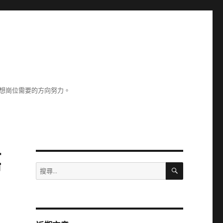
理想崗位需要的方向努力。
嘉
搜
搜
尋
尋
關
鍵
字: