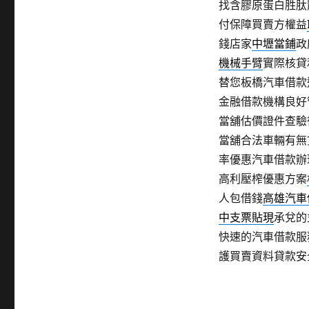
找含膠原蛋白胜肽
付保障買賣方權益
錢店家
中壢當鋪
政
機械手臂
實際核貸
替您板橋汽車借款
金融借款機構良好
當舖估價證件查驗
當舖合法車輛有無
率優惠汽車借款辦
高利壓榨優惠方案
人包借錢
高雄汽車
中支票貼現
承兌的
快速的汽車借款服
護買賣資料貸款安