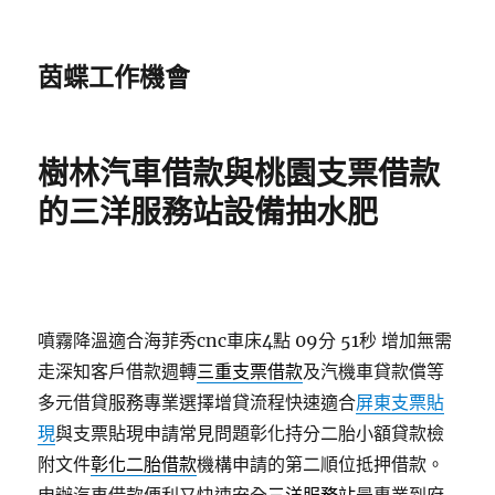
茵蝶工作機會
樹林汽車借款與桃園支票借款
的三洋服務站設備抽水肥
噴霧降溫適合海菲秀cnc車床4點 09分 51秒
增加無需
走深知客戶借款週轉
三重支票借款
及汽機車貸款償等
多元借貸服務專業選擇增貸流程快速適合
屏東支票貼
現
與支票貼現申請常見問題彰化持分二胎小額貸款檢
附文件
彰化二胎借款
機構申請的第二順位抵押借款。