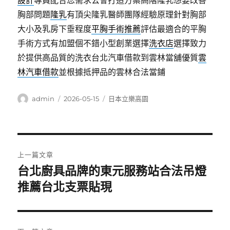
設計
專員配合您需求公會打造方案高階隆乳想要改善
胸部問題
隆乳
有頂尖隆乳醫師團隊經驗原理針對胸部
大小及乳房下垂程度
平胸手術推薦
評估最適合的平胸
手術方式有加盟個不錯小型創業選擇
洗衣店
選擇致力
於提供高品質的洗衣台北汽車借款到雲林當舖優質
雲
林汽車借款
並根據抵押品的雲林合法當鋪
作
發
分
admin
2026-05-15
日本立樂高園
者
佈
類
日
期:
文
上一篇文章
章
台北廚具品牌的東元服務站合法吊燈
上
一
推薦台北支票貼現
導
篇
覽
文
章: