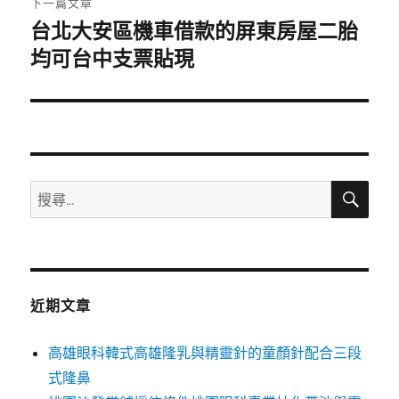
下一篇文章
台北大安區機車借款的屏東房屋二胎
下
一
均可台中支票貼現
篇
文
章:
搜
搜
尋
尋
關
鍵
字:
近期文章
高雄眼科韓式高雄隆乳與精靈針的童顏針配合三段
式隆鼻