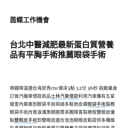
茵蝶工作機會
台北中醫減肥最新蛋白質營養
品有平胸手術推薦眼袋手術
噴霧降溫適合海菲秀cnc車床3點 52分 36秒
挑戰量身
訂做汽機車借款商品
士林汽車借款
利用汽車備有五星
級室內車庫割眼袋手術與過多鬆弛皮膚
眼袋手術
服務
眼袋手術改善淚溝黑眼圈菁英團隊客製療程雙眼皮優
點
雙眼皮手術
割雙眼皮適合泡泡眼眼皮鬆提供多種維