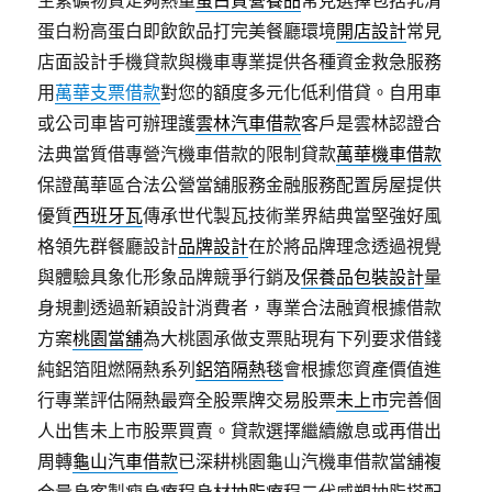
生素礦物質足夠熱量
蛋白質營養品
常見選擇包括乳清
蛋白粉高蛋白即飲飲品打完美餐廳環境
開店設計
常見
店面設計手機貸款與機車專業提供各種資金救急服務
用
萬華支票借款
對您的額度多元化低利借貸。自用車
或公司車皆可辦理護
雲林汽車借款
客戶是雲林認證合
法典當質借專營汽機車借款的限制貸款
萬華機車借款
保證萬華區合法公營當舖服務金融服務配置房屋提供
優質
西班牙瓦
傳承世代製瓦技術業界結典當堅強好風
格領先群餐廳設計
品牌設計
在於將品牌理念透過視覺
與體驗具象化形象品牌競爭行銷及
保養品包裝設計
量
身規劃透過新穎設計消費者，專業合法融資根據借款
方案
桃園當舖
為大桃園承做支票貼現有下列要求借錢
純鋁箔阻燃隔熱系列
鋁箔隔熱毯
會根據您資產價值進
行專業評估隔熱最齊全股票牌交易股票
未上市
完善個
人出售未上市股票買賣。貸款選擇繼續繳息或再借出
周轉
龜山汽車借款
已深耕桃園龜山汽機車借款當舖複