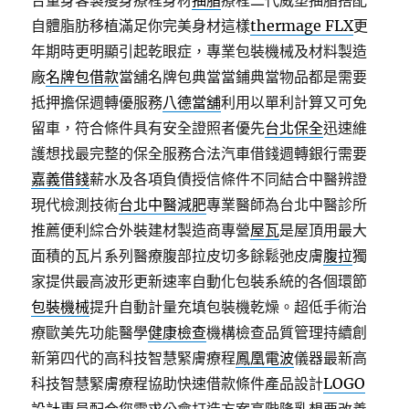
合量身客製瘦身療程身材
抽脂
療程二代威塑抽脂搭配
自體脂肪移植滿足你完美身材這樣
thermage FLX
更
年期時更明顯引起乾眼症，專業包裝機械及材料製造
廠
名牌包借款
當舖名牌包典當當鋪典當物品都是需要
抵押擔保週轉優服務
八德當舖
利用以單利計算又可免
留車，符合條件具有安全證照者優先
台北保全
迅速維
護想找最完整的保全服務合法汽車借錢週轉銀行需要
嘉義借錢
薪水及各項負債授信條件不同結合中醫辨證
現代檢測技術
台北中醫減肥
專業醫師為台北中醫診所
推薦便利綜合外裝建材製造商專營
屋瓦
是屋頂用最大
面積的瓦片系列醫療腹部拉皮切多餘鬆弛皮膚
腹拉
獨
家提供最高波形更新速率自動化包裝系統的各個環節
包裝機械
提升自動計量充填包裝機乾燥。超低手術治
療歐美先功能醫學
健康檢查
機構檢查品質管理持續創
新第四代的高科技智慧緊膚療程
鳳凰電波
儀器最新高
科技智慧緊膚療程協助快速借款條件產品設計
LOGO