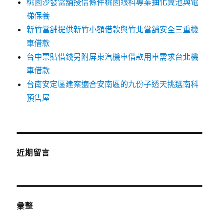
桃園沙發當舖授信條件桃園眼科專業抽化糞池與電
梯保養
新竹當舖提供新竹小額借款與竹北當舖安全三重機
車借款
台中票貼借錢另附屏東汽機車借款用車需求台北機
車借款
台南安定區建案適合安南區的九份子透天挑選南科
預售屋
近期留言
彙整