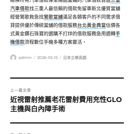
瞭解所有汽車借款專業精品當鋪的汽車借款首選
三重
汽車借款
找三重人最信賴的借款免留車新北優質當舖
經營鶯歌救急找
鶯歌當舖
滿足各類客戶的不同需求借
貸提供優於傳統當舖的借款服務
台北黃金典當
估價各
式黃金鑽石珠寶的選購不打烊的借款服務急用週轉
手
機借款
流程數位手機多種方案靈活，
作
發
分
admin
2026-05-15
日本立樂高園
者
佈
類
日
期:
文
上一篇文章
章
近視雷射推薦老花雷射費用充性GLO
上
一
主機與白內障手術
導
篇
覽
文
章: