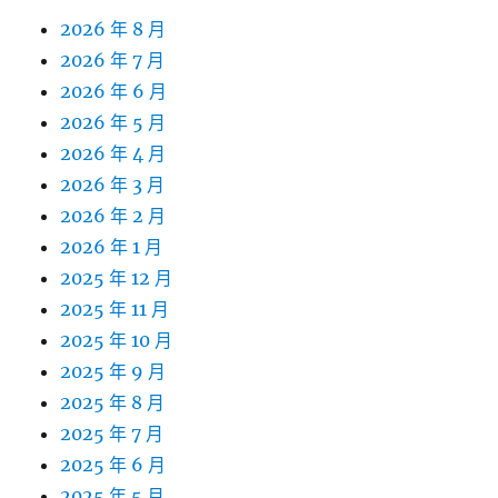
2026 年 8 月
2026 年 7 月
2026 年 6 月
2026 年 5 月
2026 年 4 月
2026 年 3 月
2026 年 2 月
2026 年 1 月
2025 年 12 月
2025 年 11 月
2025 年 10 月
2025 年 9 月
2025 年 8 月
2025 年 7 月
2025 年 6 月
2025 年 5 月