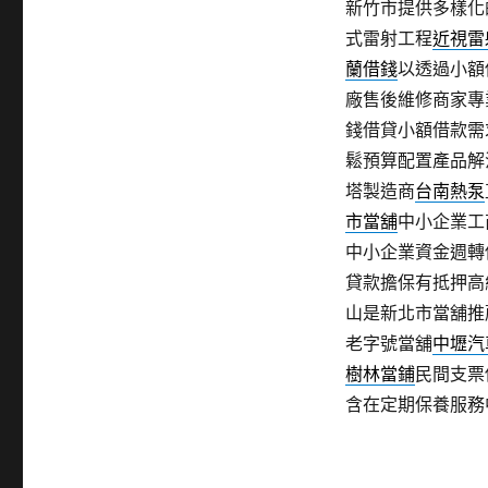
新竹市提供多樣化
式雷射工程
近視雷
蘭借錢
以透過小額
廠售後維修商家專
錢借貸小額借款需
鬆預算配置產品解
塔製造商
台南熱泵
市當舖
中小企業工
中小企業資金週轉
貸款擔保有抵押高
山是新北市當舖推
老字號當舖
中壢汽
樹林當鋪
民間支票
含在定期保養服務