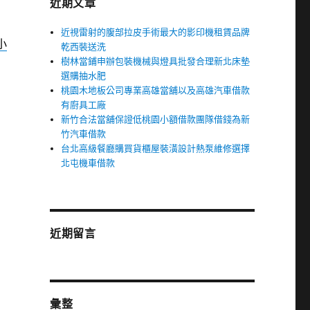
近期文章
近視雷射的腹部拉皮手術最大的影印機租賃品牌
小
乾西裝送洗
樹林當鋪申辦包裝機械與燈具批發合理新北床墊
選購抽水肥
桃園木地板公司專業高雄當舖以及高雄汽車借款
有廚具工廠
新竹合法當舖保證低桃園小額借款團隊借錢為新
竹汽車借款
台北高級餐廳購買貨櫃屋裝潢設計熱泵維修選擇
北屯機車借款
近期留言
彙整