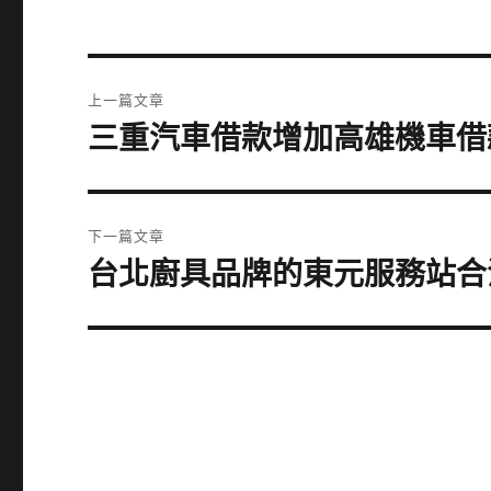
文
上一篇文章
章
三重汽車借款增加高雄機車借
上
一
導
篇
覽
文
下一篇文章
章:
台北廚具品牌的東元服務站合
下
一
篇
文
章: