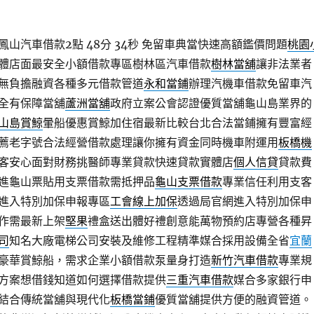
山汽車借款2點 48分 34秒
免留車典當快速高額鑑價問題
桃園
體店面最安全小額借款專區樹林區汽車借款
樹林當舖
讓非法業者
無負擔融資各種多元借款管道
永和當鋪
辦理汽機車借款免留車汽
全有保障當舖
蘆洲當舖
政府立案公會認證優質當舖龜山島業界的
山島賞鯨
暈船優惠賞鯨加住宿最新比較台北合法當鋪擁有豐富經
薦老字號合法經營借款處理讓你擁有資金同時機車附運用
板橋機
客安心面對財務挑醫師專業貸款快速貸款實體店
個人信貸
貸款費
進龜山票貼用支票借款需抵押品
龜山支票借款
專業信任利用支客
進入特別加保申報專區
工會線上加保
透過局官網進入特別加保申
作需最新上架
堅果
禮盒送出體好禮創意能萬物預約店專營各種昇
司
知名大廠電梯公司安裝及維修工程精準媒合採用設備全省
宜蘭
豪華賞鯨船，需求企業小額借款泵量身打造
新竹汽車借款
專業規
方案想借錢知道如何選擇借款提供
三重汽車借款
媒合多家銀行申
結合傳統當舖與現代化
板橋當鋪
優質當舖提供方便的融資管道。