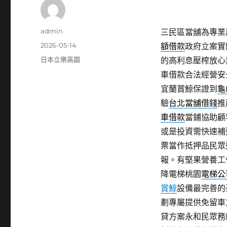
作
admin
三民區當舖為專業鳳
者
發
2026-05-14
額借款
政府立案實
佈
分
日本立樂高園
的高利息壓榨放心
日
類
車借款合法經營安
期:
宜蘭賞鯨保證到
龜
驗
台北當舖借錢
推
車借款
當鋪協助顧
或是投資需快速補
票當作抵押品民眾
報。有堅果營養工
降電梯桃園
電梯公
賞鯨
設備最完善的
劃專屬提供免留車
貸方案永和民眾務