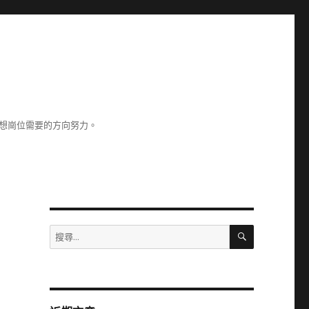
理想崗位需要的方向努力。
搜
搜
尋
尋
關
鍵
字: