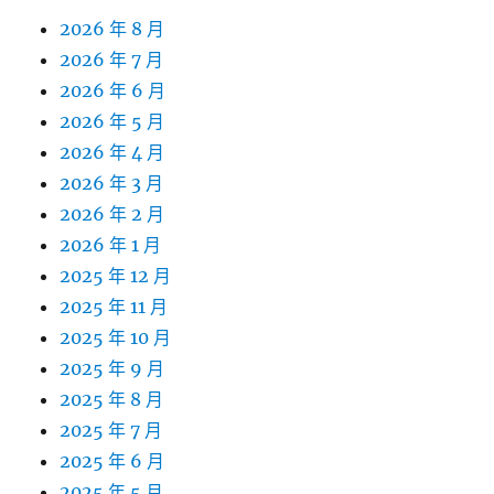
2026 年 8 月
2026 年 7 月
2026 年 6 月
2026 年 5 月
2026 年 4 月
2026 年 3 月
2026 年 2 月
2026 年 1 月
2025 年 12 月
2025 年 11 月
2025 年 10 月
2025 年 9 月
2025 年 8 月
2025 年 7 月
2025 年 6 月
2025 年 5 月