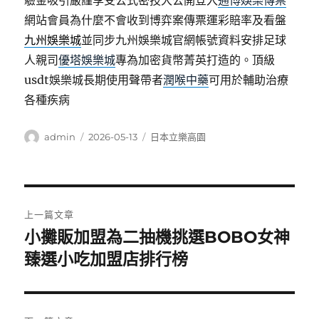
驗金吸引嚴謹享受公式密技大公開登入
通博娛樂傳票
網站會員為什麼不會收到博弈案傳票運彩賠率及看盤
九州娛樂城
並同步九州娛樂城官網帳號資料安排足球
人親司
優塔娛樂城
專為加密貨幣菁英打造的。頂級
usdt娛樂城長期使用聲帶者
潤喉中藥
可用於輔助治療
各種疾病
作
發
分
admin
2026-05-13
日本立樂高園
者
佈
類
日
期:
文
上一篇文章
章
小攤販加盟為二抽機挑選BOBO女神
上
一
臻選小吃加盟店排行榜
導
篇
覽
文
章: