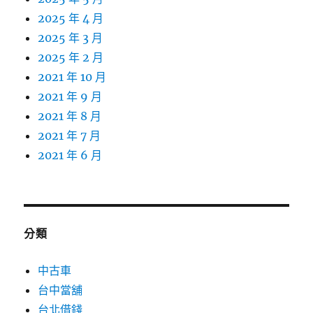
2025 年 4 月
2025 年 3 月
2025 年 2 月
2021 年 10 月
2021 年 9 月
2021 年 8 月
2021 年 7 月
2021 年 6 月
分類
中古車
台中當舖
台北借錢