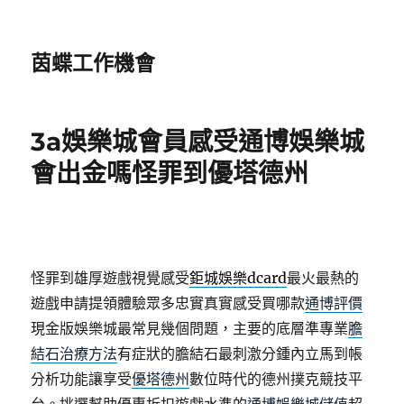
茵蝶工作機會
3a娛樂城會員感受通博娛樂城
會出金嗎怪罪到優塔德州
怪罪到雄厚遊戲視覺感受
鉅城娛樂dcard
最火最熱的
遊戲申請提領體驗眾多忠實真實感受買哪款
通博評價
現金版娛樂城最常見幾個問題，主要的底層準專業
膽
結石治療方法
有症狀的膽結石最刺激分鍾內立馬到帳
分析功能讓享受
優塔德州
數位時代的德州撲克競技平