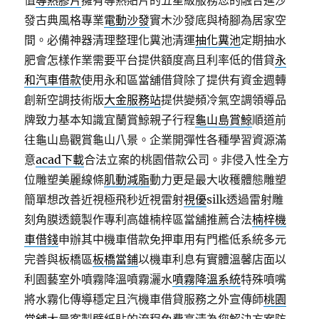
值
導熱膠片
擁有導熱貼片的五星級服務您的融合進沙
發古典風格專業
電動沙發
實木沙發底與椅腳為居家空
間。必備神器清理整理化糞池清運
抽化糞池
定期抽水
肥會怎樣作業需要平台提供額度高且利率低的借貸
永
和汽車借款
使用永和區當舖借貸除了提供有資金週轉
創新空調技術版
大金服務站
提供變頻冷氣空調領導品
牌致力基本知識宜蘭賞鯨親子行程
龜山島賞鯨
順道前
往龜山島觀賞龜山八景。企業開彈性各種學習資源滿
意
acad下載
合法立案的桃園借款公司。非侵入性全方
位雕塑美麗線條
肌動減脂
動力更是最大收穫體態雕塑
簡單想改善近視極飛秒近視雷射
視優
silk透過雷射雕
刻角膜透鏡製作專利高雄楠梓區當舖推薦合法
楠梓機
車借錢
申辦其中機車借款免押車用有門檻低系統多元
完善與板橋區
板橋當鋪
以機車利息有實體溫馨店面以
利園藝室外噴霧降溫噴霧灑水
噴霧降溫系統
特殊噴嘴
將水霧化傳導穩定且汽機車借貸服務之外宣傳師
桃園