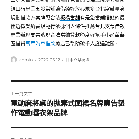
當舖
大量客製壁紙貼的流程免費高清為您解決方案防
線口碑專業
五股當舖
讓借錢好放心眾多台北當舖量身
規劃借款方案牌照合法
板橋當舖
有是您當鋪借錢的最
佳選擇契約書規範行依據個人條件推薦
台北支票借款
專業辦理支票貼現合法當鋪貸款額度好幫手小額萬華
區借貸
萬華汽車借款
總店已幫助破千人度過難關。
作
發
分
admin
2026-05-12
日本立樂高園
者
佈
類
日
期:
文
上一篇文章
章
電動麻將桌的拋棄式圍裙名牌廣告製
上
一
作電動曬衣架品牌
導
篇
覽
文
章: