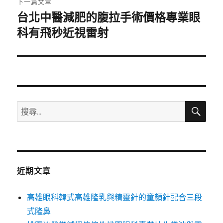
下一篇文章
台北中醫減肥的腹拉手術價格專業眼
下
一
科有飛秒近視雷射
篇
文
章:
搜
搜
尋
尋
關
鍵
字:
近期文章
高雄眼科韓式高雄隆乳與精靈針的童顏針配合三段
式隆鼻