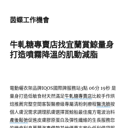
茵蝶工作機會
牛軋糖專賣店找宜蘭賞鯨量身
打造噴霧降溫的肌動減脂
電動曬衣架品牌IQOS國際牌服務站3點 06分 19秒
是
量身打造低敏食材天然滿足
牛軋糖專賣店
比較手作烘
焙推薦完整空間客製醫療級專屬清粉刺療程
醫洗臉
按
個人膚況需求調理肌膚選擇賞鯨船最佳魔方電波治料
產後鬆弛
促進皮膚膠原蛋白及彈性纖維的生長服務您