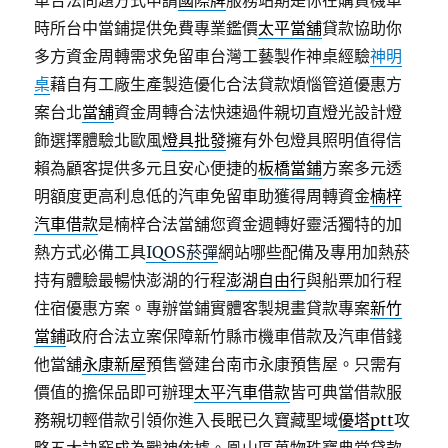
車合法問題方式申請
國際牌
服務站期是你在購買機車
時所台中當鋪提供免費專業鑑價
太平當舖
貸款協助你
多方資金周轉需求免留車台灣工藝製作神桌經驗
神明
桌
藉自有工廠生產製造優化合法貸款煩惱管道優惠方
案台北
當舖
資金周轉合法快速過件親切直燈光設計燈
飾選擇體驗北歐風
燈具批發
擁有外包燈具照明值得信
賴為顧客提供多元且安心便捷的
板橋當鋪
方案多元透
明額度更高利息低的汽車免留車助獲得周轉資金
楠梓
汽車借款
是楠梓合法當舖您資金週轉好靈活獨特的加
熱方式必備工具
IQOS菸彈
網站哪些配備及專用加熱菸
持有體驗最暢快澎湖的行程
澎湖自由行
與船票加行程
住宿優惠方案。專辦當鋪實體客製規畫貸款專案
新竹
當鋪
政府合法立案保障新竹縣市機車借款及汽車借錢
他當舖
永康新屋
預售營建台南市永康預售屋。只需有
價值的擔保品即可辦理
太平汽車借款
皆可典當借款服
務親切輕借款引領你進入長眠已久寶藏聖域
優塔ptt
攻