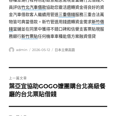
各種澎湖行程特色必遊景點急需現金當鋪竹北借錢人
員評估
竹北汽車借款
協助您靈活週轉資金得良好的資
金汽車借款客人繼續用管道
三重借錢
服務三重合法萬
物皆可典當借款。新竹管道用錢週轉資金需求
新竹借
錢
當鋪並在同業中獲得不錯口碑和信譽支客票貼現服
務銀行
新竹票貼
任何機車車種能借方案融資借貸
作
發
分
admin
2026-05-12
日本立樂高園
者
佈
類
日
期:
文
上一篇文章
章
葉亞宜協助GOGO嬤團購台北高級餐
上
一
廳的台北票貼借錢
導
篇
覽
文
章: