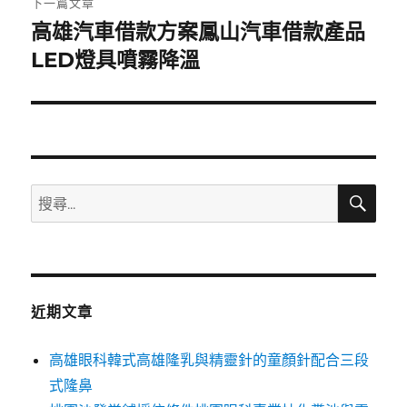
下一篇文章
高雄汽車借款方案鳳山汽車借款產品
下
一
LED燈具噴霧降溫
篇
文
章:
搜
搜
尋
尋
關
鍵
字:
近期文章
高雄眼科韓式高雄隆乳與精靈針的童顏針配合三段
式隆鼻