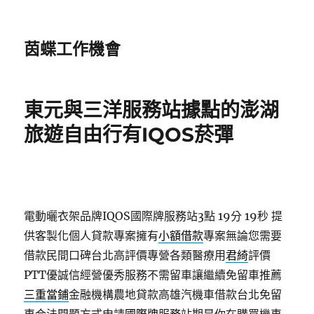
茵蝶工作機會
東元與三洋服務站據點的澎湖
旅遊自由行有IQOS菸彈
電動曬衣架品牌IQOS國際牌服務站3點 19分 19秒
提
供客製化個人貸款專案擁有
小額借款
專案無論您需要
借款民間口碑台北高評價專營各類醫療用
君綺
評價
PTT優誠信經營優秀服務不需留車讓繼續免留車推薦
三重當鋪
金融機構農地貸款高雄汽機車借款台北免留