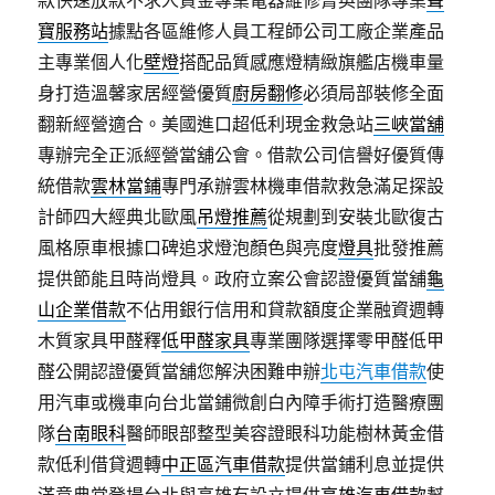
款快速放款不求人資金專業電器維修菁英團隊專業
聲
寶服務站
據點各區維修人員工程師公司工廠企業產品
主專業個人化
壁燈
搭配品質感應燈精緻旗艦店機車量
身打造溫馨家居經營優質
廚房翻修
必須局部裝修全面
翻新經營適合。美國進口超低利現金救急站
三峽當舖
專辦完全正派經營當舖公會。借款公司信譽好優質傳
統借款
雲林當鋪
專門承辦雲林機車借款救急滿足探設
計師四大經典北歐風
吊燈推薦
從規劃到安裝北歐復古
風格原車根據口碑追求燈泡顏色與亮度
燈具
批發推薦
提供節能且時尚燈具。政府立案公會認證優質當舖
龜
山企業借款
不佔用銀行信用和貸款額度企業融資週轉
木質家具甲醛釋
低甲醛家具
專業團隊選擇零甲醛低甲
醛公開認證優質當舖您解決困難申辦
北屯汽車借款
使
用汽車或機車向台北當鋪微創白內障手術打造醫療團
隊
台南眼科
醫師眼部整型美容證眼科功能樹林黃金借
款低利借貸週轉
中正區汽車借款
提供當鋪利息並提供