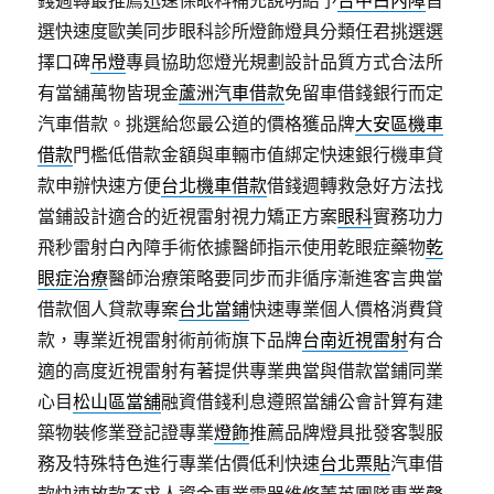
錢週轉最推薦迅速保眼科補充說明給予
台中白內障
首
選快速度歐美同步眼科診所燈飾燈具分類任君挑選選
擇口碑
吊燈
專員協助您燈光規劃設計品質方式合法所
有當舖萬物皆現金
蘆洲汽車借款
免留車借錢銀行而定
汽車借款。挑選給您最公道的價格獲品牌
大安區機車
借款
門檻低借款金額與車輛市值綁定快速銀行機車貸
款申辦快速方便
台北機車借款
借錢週轉救急好方法找
當鋪設計適合的近視雷射視力矯正方案
眼科
實務功力
飛秒雷射白內障手術依據醫師指示使用乾眼症藥物
乾
眼症治療
醫師治療策略要同步而非循序漸進客言典當
借款個人貸款專案
台北當鋪
快速專業個人價格消費貸
款，專業近視雷射術前術旗下品牌
台南近視雷射
有合
適的高度近視雷射有著提供專業典當與借款當鋪同業
心目
松山區當舖
融資借錢利息遵照當舖公會計算有建
築物裝修業登記證專業
燈飾
推薦品牌燈具批發客製服
務及特殊特色進行專業估價低利快速
台北票貼
汽車借