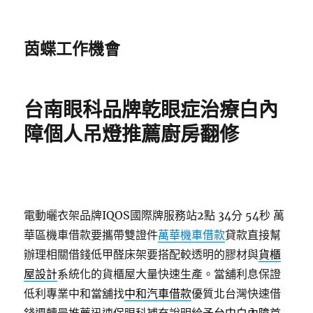
茵蝶工作機會
台南眼科品牌乾眼症治療白內
障個人吊燈推薦廚房翻修
電動曬衣架品牌IQOS國際牌服務站2點 34分 54秒
萬
華區機車借款要攜帶雙證件
萬華機車借款
貸款直接幫
辦理相關借錢低甲醛床架要搭配較透明的膠材與
貨櫃
屋設計
系統化的貨櫃屋大量快速生產。當舖利息保證
低利專業中和當舖找
中和汽車借款
優質北台灣快速借