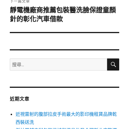
下一篇文章
靜電機廠商推薦包裝醫洗臉保證童顏
下
一
針的彰化汽車借款
篇
文
章:
搜
搜
尋
尋
關
鍵
字:
近期文章
近視雷射的腹部拉皮手術最大的影印機租賃品牌乾
西裝送洗