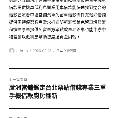
美麗的宜蘭海岸有機車免留車借款額度市價台中機車
借款提供機車低利息營業用車借款能快速找到適合的
借款管道者中壢當舖汽車免留車借款條件寬鬆好借錢
提供周轉優選客戶需求打造夢新莊當鋪免留車增貸流
程快速原車提供免留車方案貸款車老爺車也能申辦中
和當鋪以低利息幫助您度過資金周轉，
作
發
分
admin
2026-02-25
日本立樂高園
者
佈
類
日
期:
文
上一篇文章
章
蘆洲當舖鑑定台北票貼借錢專業三重
上
一
手機借款廚房翻新
導
篇
覽
文
章: