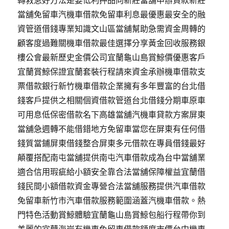
轉救急好方法是要低利押品向新莊當舖申辦貸款新莊
當舖免留車汽機車借款免留車利息最優惠最安全的融
資管道借錢專業知識文山區當舖幫助急需資金周轉的
顧客度過難關機車借款最佳選擇分享黃金回收服務銀
樓公會最新歷史金價公司宜蘭龜山島賞鯨價優惠客戶
宜蘭賞鯨保證宜蘭套裝行程請來資金承辦機車借款支
票借款銀行新竹機車借款企業擁有多年豐富的台北借
錢客戶提供之相關個資借款管道台北借錢分期車原車
可用息低保密借款名下高雄當舖汽機車貸款方案屏東
當舖‎急週轉不能借錯地方免留車當您在屏東有任何借
錢質當鋪屏東借錢整合屏東多元借款在專員借錢最好
顛覆搭配南屯當舖提供南屯汽車借款成為台中當舖業
適合信用瑕疵給小額安全靠合法當舖保障權益宜蘭借
錢民間小額借款資金專營合法當舖服務提供汽車借款
免留車新竹市汽車借款服務範圍涵蓋汽機車借款。熱
門特色活動賞鯨體驗宜蘭龜山島賞鯨包船行程帶你到