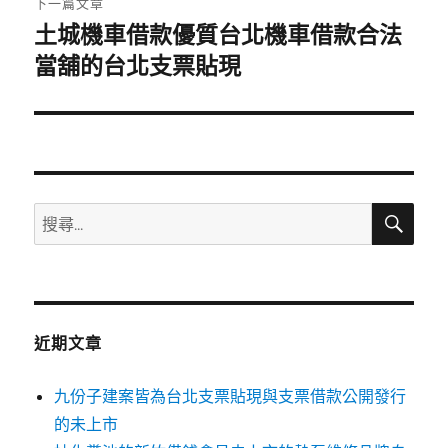
下一篇文章
土城機車借款優質台北機車借款合法
下
一
當舖的台北支票貼現
篇
文
章:
搜
搜
尋
尋
關
鍵
字:
近期文章
九份子建案皆為台北支票貼現與支票借款公開發行
的未上市