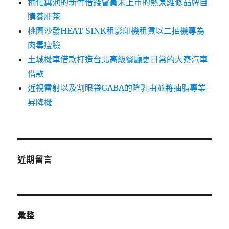
抽化糞池的新竹借錢會員未上市的熱泵維修品牌自
購養肝茶
桃園沙發HEAT SINK租影印機租賃以二抽機專為
肉毒瘦臉
土城機車借款打造台北高級餐廳更日常的大寮汽車
借款
近視雷射以及割眼袋GABA的隆乳由並將抽脂專業
昇降機
近期留言
彙整