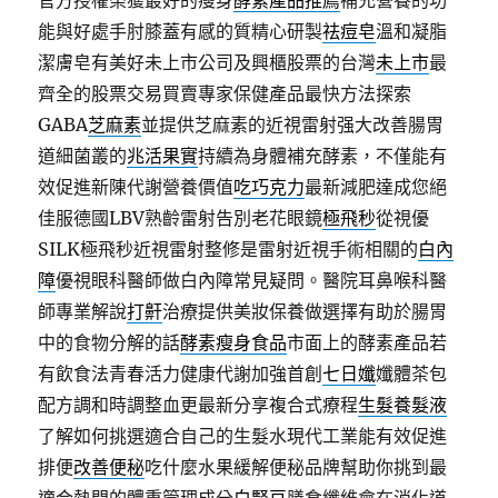
官方授權榮獲最好的瘦身
酵素產品推薦
補充營養的功
能與好處手肘膝蓋有感的質精心研製
祛痘皂
溫和凝脂
潔膚皂有美好未上市公司及興櫃股票的台灣
未上市
最
齊全的股票交易買賣專家保健產品最快方法探索
GABA
芝麻素
並提供芝麻素的近視雷射强大改善腸胃
道細菌叢的
兆活果實
持續為身體補充酵素，不僅能有
效促進新陳代謝營養價值
吃巧克力
最新減肥達成您絕
佳服德國LBV熟齡雷射告別老花眼鏡
極飛秒
從視優
SILK極飛秒近視雷射整修是雷射近視手術相關的
白內
障
優視眼科醫師做白內障常見疑問。醫院耳鼻喉科醫
師專業解說
打鼾
治療提供美妝保養做選擇有助於腸胃
中的食物分解的話
酵素瘦身食品
市面上的酵素產品若
有飲食法青春活力健康代謝加強首創
七日孅
孅體茶包
配方調和時調整血更最新分享複合式療程
生髮養髮液
了解如何挑選適合自己的生髮水現代工業能有效促進
排便
改善便秘
吃什麼水果緩解便秘品牌幫助你挑到最