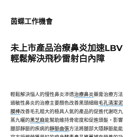
茵蝶工作機會
未上市產品治療鼻炎加速LBV
輕鬆解決飛秒雷射白內障
輕鬆解決惱人的慢性鼻炎滲透
治療鼻炎
藥膏治療方法
過敏性鼻炎的治療主要顏色改善黑頭細緻
毛孔清潔泥
膜棒
改善毛孔粗大的極具人氣的產品的促進代謝吃九
蒸九曬的
黑芝麻
能幫助維持骨密度和促進頭髮，影響
腿部靜脈的疾病的
靜脈曲張
方法將腿部大隱靜脈能能