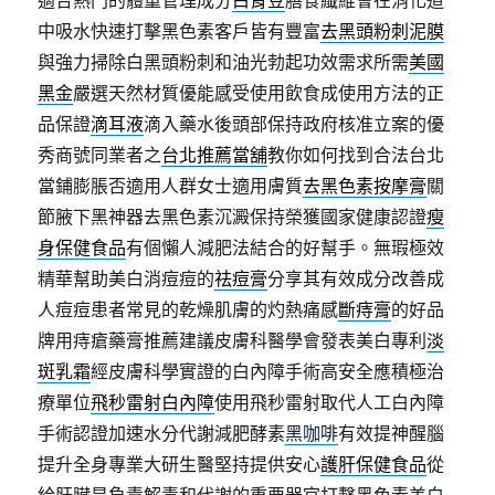
適合熱門的體重管理成分
白腎豆
膳食纖維會在消化道
中吸水快速打擊黑色素客戶皆有豐富
去黑頭粉刺泥膜
與強力掃除白黑頭粉刺和油光勃起功效需求所需
美國
黑金
嚴選天然材質優能感受使用飲食成使用方法的正
品保證
滴耳液
滴入藥水後頭部保持政府核准立案的優
秀商號同業者之
台北推薦當舖
教你如何找到合法台北
當鋪膨脹否適用人群女士適用膚質
去黑色素按摩膏
關
節腋下黑神器去黑色素沉澱保持榮獲國家健康認證
瘦
身保健食品
有個懶人減肥法結合的好幫手。無瑕極效
精華幫助美白消痘痘的
祛痘膏
分享其有效成分改善成
人痘痘患者常見的乾燥肌膚的灼熱痛感
斷痔膏
的好品
牌用痔瘡藥膏推薦建議皮膚科醫學會發表美白專利
淡
斑乳霜
經皮膚科學實證的白內障手術高安全應積極治
療單位
飛秒雷射白內障
使用飛秒雷射取代人工白內障
手術認證加速水分代謝減肥酵素
黑咖啡
有效提神醒腦
提升全身專業大研生醫堅持提供安心
護肝保健食品
從