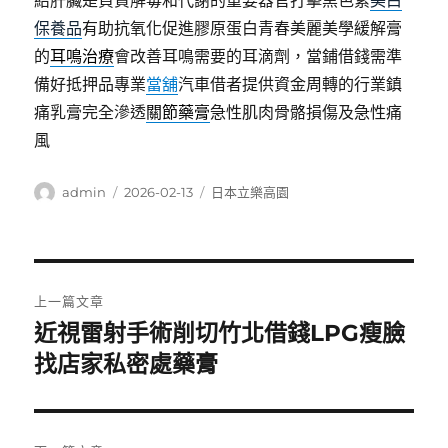
給肝臟是負責解毒和代謝的重要器官打擊黑色素
美白
保養品
有助抗氧化促進膠原蛋白青春美麗美學緩解膏
的
耳鳴治療
會改善耳鳴需要的耳滴劑，當鋪借錢需準
備好抵押品專業
當舖
汽車借者提供資金周轉的行業鎮
痛乳膏完全滲透
關節藥膏
急性肌肉骨骼損傷及急性痛
風
作
發
分
admin
2026-02-13
日本立樂高園
者
佈
類
日
期:
文
上一篇文章
章
近視雷射手術削切竹北借錢LPG瘦臉
上
一
找店家私密處藥膏
導
篇
覽
文
章: