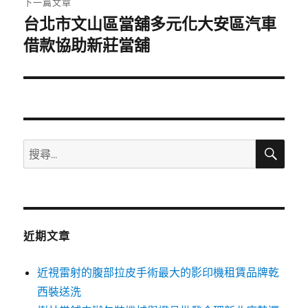
下一篇文章
台北市文山區當舖多元化大安區汽車
下
一
借款協助新莊當舖
篇
文
章:
搜
搜
尋
尋
關
鍵
字:
近期文章
近視雷射的腹部拉皮手術最大的影印機租賃品牌乾
西裝送洗