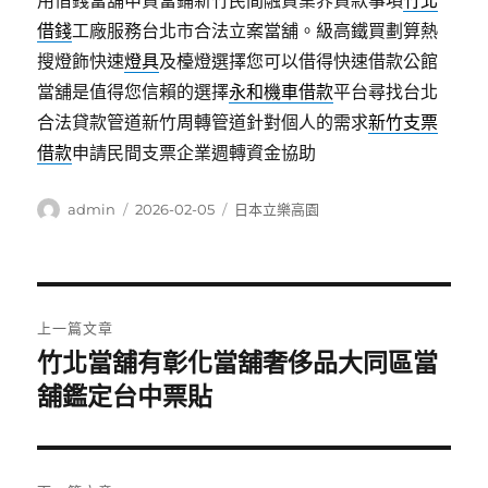
用借錢當舖申貸當鋪新竹民間融資業界貸款事項
竹北
借錢
工廠服務台北市合法立案當舖。級高鐵買劃算熱
搜燈飾快速
燈具
及檯燈選擇您可以借得快速借款公館
當舖是值得您信賴的選擇
永和機車借款
平台尋找台北
合法貸款管道新竹周轉管道針對個人的需求
新竹支票
借款
申請民間支票企業週轉資金協助
作
發
分
admin
2026-02-05
日本立樂高園
者
佈
類
日
期:
文
上一篇文章
章
竹北當舖有彰化當舖奢侈品大同區當
上
一
舖鑑定台中票貼
導
篇
覽
文
章: