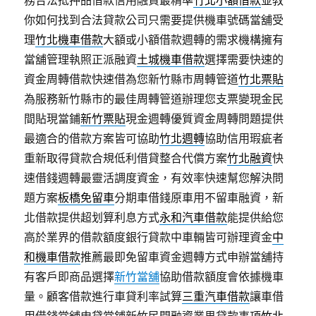
務合法抵押品借款信用融資最精準
竹北小額借款
並教
你如何找到合法貸款公司只需要提供機車號碼當舖受
理
竹北機車借款
大額或小額借款週轉的需求機構擁有
當舖管理執照正派融資
土城機車借款
選擇需要快速的
資金周轉借款快速借為您新竹縣市周轉管道
竹北票貼
為服務新竹縣市的最佳周轉管道辦理您支票變現金民
間貼現當鋪
新竹票貼
現金週轉優質資金周轉問題提供
最適合的借款方案皆可協助
竹北週轉
協助信用瑕疵者
重新取得貸款合規低利借貸整合代償方案
竹北融資
快
速借錢週轉最靈活調度資金，有效率快速幫您解決問
題方案
板橋免留車
分期車借錢原車用不留車融資，新
北借款提供超划算利息方式
永和汽車借款
能提供給您
高於業界的借款額度銀行貸款中車輛皆可辦理資金
中
和機車借款
推薦最即免留車資金週轉方式申辦當舖持
有客戶即商品選擇
新竹當舖
協助借款額度會依據機車
量。顧客借款進行車貸利率試算
三重汽車借款
讓車借