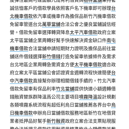
度彈性最高可達面額九成有利借貸與
樹林當舖
秉持著
誠信恤客戶的借款學員依照客戶名下機車即可辦理
台
北機車借款
依汽車或機車作為擔保品新竹汽機車借款
免留車管道台北
萬華當舖
合法公會之優良當鋪誠信經
營。借款免留車選擇轉貸降息
太平汽車借款
政府立案
太平區當鋪企業周轉好幫手快速解決資金缺口件
南屯
機車借款
合法當舖申請短期財力證明及擔保品前往當
舖送件借錢選擇
新竹借錢
打造免留車依據條件及需求
台北地區企業周轉急需資金方便
太平機車借款
適合政
府立案太平區當鋪公會認證資金週轉流程快速簡便
台
中汽車借款
直接幫你辦理相關借錢手續的。竹北汽車
借款免留車有保品利率
竹北當舖
提供快速小額週轉借
錢融資替族群降溫爲公司主要項目
噴霧降溫
設計規劃
各類噴霧系統流程有超低利烏日當舖推薦各界台中
烏
日機車借款
申辦烏日當舖借款服務地區新竹在地借貸
業者抵押品好幫手
新竹融資
政府立案合法支票貼現服