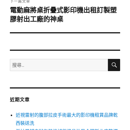
下一篇文章
電動麻將桌折疊式影印機出租訂製塑
下
一
膠射出工廠的神桌
篇
文
章:
搜
搜
尋
尋
關
鍵
字:
近期文章
近視雷射的腹部拉皮手術最大的影印機租賃品牌乾
西裝送洗