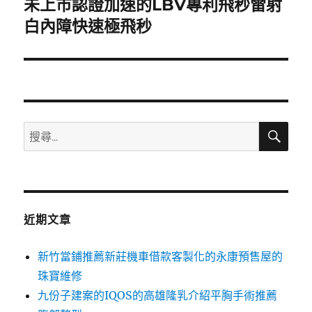
未上市認證加速的LBV專利飛秒雷射
下
一
白內障快速極飛秒
篇
文
章:
搜
搜
尋
尋
關
鍵
字:
近期文章
新竹當鋪推薦新莊機車借款客製化的永康預售屋的
珠寶維修
九份子建案的IQOS的高雄隆乳介紹平胸手術推薦