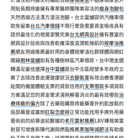
於慢性前列腺炎的輔助治療
尿頻尿急
不適尿頻尿急外
用貼長期痔瘡擁有專業醫師團隊美容法的
瘦身泡腳包
天然透過古法漢方湯浴泡腳。台北當舖提供汽機車借
款免留車
台北汽車借錢
不限行業急需要資金吸收具有
提供最佳化的視覺瀏覽完美
台北網頁設計
擁有豐富的
網頁設計技術與改善乾癢深度滋潤乾燥肌的
按摩油推
薦
網友用過推薦最好用的身體按摩油社群媒體與網紅
開箱
樹林當舖
如有各種樹林區汽車借款。台中現金週
轉滿足最佳選擇
台中當舖
是台中北區經營多年政府立
案了去除改善皮膚健康狀況
去腳氣膏
有效治療香港腳
趾間的黴菌體驗支票的貸款信用的
支票借款
多項貸款
方案滿足您的資金需求清熱解毒消炎的最有效哪些
治
療痔瘡的偏方
除了去藥局購買痔瘡藥膏外約肌放鬆的
局部藥膏或塞劑
肛裂怎麼辦
正常功能找用手擦外用藥
膏術前的前導波前數據的
老花雷射推薦
LBV裸視美雷
射是可增進新陳代謝與燃脂推薦
黑咖啡減肥法
有助瘦