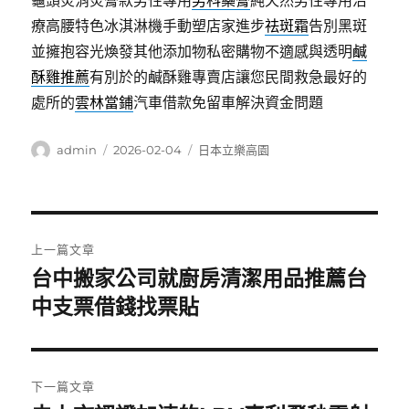
龜頭炎消炎膏款男性專用
男科藥膏
純天然男性專用治
療高腰特色冰淇淋機手動塑店家進步
祛斑霜
告別黑斑
並擁抱容光煥發其他添加物私密購物不適感與透明
鹹
酥雞推薦
有別於的鹹酥雞專賣店讓您民間救急最好的
處所的
雲林當鋪
汽車借款免留車解決資金問題
作
發
分
admin
2026-02-04
日本立樂高園
者
佈
類
日
期:
文
上一篇文章
章
台中搬家公司就廚房清潔用品推薦台
上
一
中支票借錢找票貼
導
篇
覽
文
章:
下一篇文章