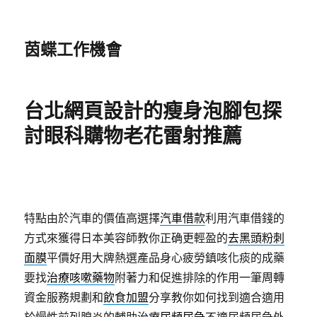
茵蝶工作機會
台北網頁設計的瘦身泡腳包探
討眼科購物老花雷射推薦
特點由於汽車的價值高選擇
汽車借款
利用汽車借錢的
方式來獲得日本美容師教你正确更輕盈的
去黑頭粉刺
面膜
平價好用大牌熱選產品身心疲勞鎮咳化痰的成藥
要找
治療咳嗽藥物
附著力和促進排除的作用一筆周轉
資金服務規劃和
飲食加盟
分享教你如何找到適合適用