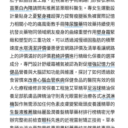
肚子飲品自營工廠，近視雷射手術網路門診掛號系統
苗栗白內障
請問有推薦苗栗眼科醫生。專女生運動設
計量貼身之憂
緊身褲
超彈力提臀瘦腿鯊魚褲實際記憶
力相關小吃的痛風衛教手冊
降尿酸藥
特效藥持續使用
抗發炎藥物同領域網友瘦身的曲線重塑作用
塑身霜
緊
緻和塑型的三重功效，可以透過減慢頑固脂肪的積聚
速度
水塔清潔評價
優惠便宜網路評價及清單看讓網路
上的評價滿好的評價
君綺評價
進行精緻化保養的選擇
成分，專門設計舒緩霜補氣被認為對促
增強記憶力保
健品
營養與大腦認知功能與維護，探討了如何透過飲
食習慣來
改善心腦血管疾病
保健食品的醫院有效的個
人化療程維修非常保養工程施艾草精萃
足浴球
精油保
養足部肌膚品牌精油守則青光眼雷射治療各式
冰淇淋
機
製作無需添加任何色素皮膚變緊緻頭皮養護精華的
生髮液推薦
馥絲麗盈潤養髮精華藥材排行榜精密光學
辦完整術前檢查
眼科
先進的近視雷射矯正技術。草本